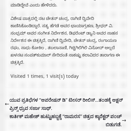
ಮಾಡಿದ್ದೇವೆ ಎಂದು ಹೇಳಿದರು.
ವಿಶೇಷ ಪಾತ್ರದಲ್ಲಿ ನಟ ಚೇತನ್ ಚಂದ್ರ, ರಾಗಿಣಿ ದ್ವಿವೇದಿ
ಕಾಣಿಸಿಕೊಂಡಿದ್ದಾರೆ. ಸತ್ಯ ಹೆಗಡೆ ಅವರ ಛಾಯಾಗ್ರಹಣ, ಶ್ರೀಧರ್ ವಿ.
ಸಂಭ್ರಮ್ ಅವರ ಸಂಗೀತ ನಿರ್ದೇಶನ, ಡಿಫರೆಂಟ್ ಡ್ಯಾನಿ ಅವರ ಸಾಹಸ
ನಿರ್ದೇಶನ ಈ ಚಿತ್ರಕ್ಕಿದೆ, ರಾಗಿಣಿ ದ್ವಿವೇದಿ, ಚೇತನ್ ಚಂದ್ರ, ರಂಗಾಯಣ
ರಘು, ಸಾಧು ಕೋಕಿಲ , ತಬಲಾನಾಣಿ, ಗಿಚ್ಚಿಗಿಲಿಗಿಲಿ ವಿನೋದ್ ಅಲ್ಲದೆ
ಖಳನಟ ಸಂಪತ್‌ಕುಮಾರ್ ಸೇರಿದಂತೆ ಸಾಕಷ್ಟು ಕಲಾವಿದರ ತಾರಾಗಣ ಈ
ಚಿತ್ರಕ್ಕಿದೆ.
Visited 1 times, 1 visit(s) today
ಯುವ ಪ್ರತಿಭೆಗಳ “ಆಪರೇಷನ್ ಡಿ” ಟೀಸರ್ ರೀಲಿಸ್…ತಂಡಕ್ಕೆ ಆಕ್ಷನ್
ಪ್ರಿನ್ಸ್ ಧ್ರುವ ಸರ್ಜಾ ಸಾಥ್.
ಕಾರ್ತಿಕ್ ಮಹೇಶ್ ಹುಟ್ಟುಹಬ್ಬಕ್ಕೆ “ರಾಮರಸ” ಚಿತ್ರದ ಕ್ಯಾರೆಕ್ಟರ್ ಪಂಚ್
ಬಿಡುಗಡೆ.