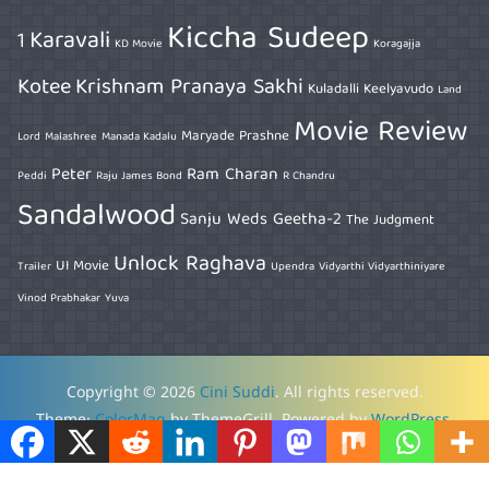
Kiccha Sudeep
Karavali
1
KD Movie
Koragajja
Kotee
Krishnam Pranaya Sakhi
Kuladalli Keelyavudo
Land
Movie Review
Maryade Prashne
Lord
Malashree
Manada Kadalu
Peter
Ram Charan
Peddi
Raju James Bond
R Chandru
Sandalwood
Sanju Weds Geetha-2
The Judgment
Unlock Raghava
UI Movie
Trailer
Upendra
Vidyarthi Vidyarthiniyare
Vinod Prabhakar
Yuva
Copyright © 2026
Cini Suddi
. All rights reserved.
Theme:
ColorMag
by ThemeGrill. Powered by
WordPress
.