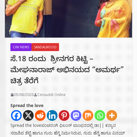
CINI NEWS
SANDALWOOD
ಸೆ.18 ರಂದು ಶ್ರೀನಗರ ಕಿಟ್ಟಿ –
ಮೇಘನಾರಾಜ್ ಅಭಿನಯದ “ಅಮರ್ಥ”
ಚಿತ್ರ ತೆರೆಗೆ
05/08/2026
Cinisuddi Online
Spread the love
Spread the loveಪಂಚರಂಗಿ ಫಿಲಂಸ್ ಲಾಂಛನದಲ್ಲಿ ಡಾ|| ಕನ್ಯಾನ
ಸದಾಶಿವ ಶೆಟ್ಟಿ ಹಾಗೂ ಗುರು ಹೆಗ್ಡೆ ನಿರ್ಮಸಿರುವ, ಗುರು ಹೆಗ್ಡೆ ಹಾಗೂ ವಿನಯ್