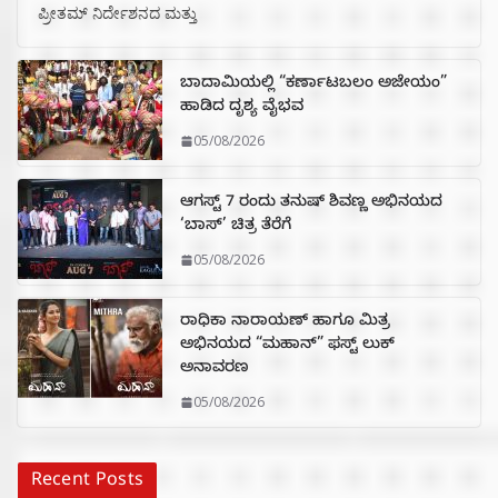
ಪ್ರೀತಮ್ ನಿರ್ದೇಶನದ ಮತ್ತು
ಬಾದಾಮಿಯಲ್ಲಿ “ಕರ್ಣಾಟಬಲಂ ಅಜೇಯಂ”
ಹಾಡಿದ ದೃಶ್ಯ ವೈಭವ
05/08/2026
ಆಗಸ್ಟ್ 7 ರಂದು ತನುಷ್ ಶಿವಣ್ಣ ಅಭಿನಯದ
‘ಬಾಸ್’ ಚಿತ್ರ ತೆರೆಗೆ
05/08/2026
ರಾಧಿಕಾ ನಾರಾಯಣ್ ಹಾಗೂ ಮಿತ್ರ
ಅಭಿನಯದ “ಮಹಾನ್” ಫಸ್ಟ್ ಲುಕ್
ಅನಾವರಣ
05/08/2026
Recent Posts