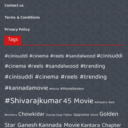
Contact us
Terms & Conditions
Privacy Policy
Tags
#cinisuddi
#cinisuddi #cinema #reels #sandalwood
#cinema #reels #sandalwood #trending
#cinisuddi #cinema #reels #trending
#kannadamovie
#MovieReview
#Movie
#Shivarajkumar
45 Movie
Adhipatra
Back
Golden
Chowkidar
Gajarama
Benchers
Duniya Vijay
Father
Ghost
Star Ganesh
Kannada Movie
Kantara Chapter