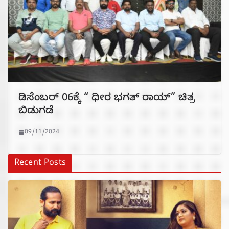
ಡಿಸೆಂಬರ್ 06ಕ್ಕೆ “ ಧೀರ ಭಗತ್ ರಾಯ್” ಚಿತ್ರ
ಬಿಡುಗಡೆ
09/11/2024
Recent Posts