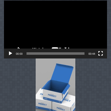
Video
Player
00:00
00:44