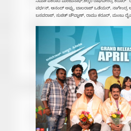
ನಿರ್ಮಾಪಕರಾದ ಮಂಜುನಾಥ್,ಕಲ್ಕೆರೆ ರಾಘವೇಂದ್ರ ಕರೂರ್ “ರತ
ವರ್ಧನ್, ಆನಂದ್ ಅಪ್ಪು, ಬಾಲರಾಜ್ ಒಡೆಯರ್, ನಾಗೇಂದ್ರ
ಬಸವರಾಜ್, ಸುಚಿತ್ ಚೌವ್ಹಾಣ್, ರಾಮು ಕರೂರ್, ಮಂಜು ದೈವಜ್ಞ