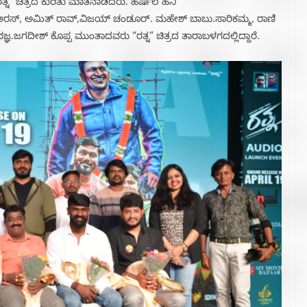
್ನ” ಚಿತ್ರದ ಕುರಿತು ಮಾತನಾಡಿದರು. ಹರ್ಷಲ ಹನಿ
 ಅರಸ್, ಅಮಿತ್ ರಾವ್,ವಿಜಯ್ ಚಂಡೂರ್. ಮಹೇಶ್ ಬಾಬು.ಸಾರಿಕಮ್ಮ, ರಾಣಿ
.ಜಗದೀಶ್ ಕೊಪ್ಪ ಮುಂತಾದವರು “ರತ್ನ” ಚಿತ್ರದ ತಾರಾಬಳಗದಲ್ಲಿದ್ದಾರೆ.