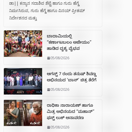
ಡಾ|| ಕನ್ಯಾನ ಸದಾಶಿವ ಶೆಟ್ಟಿ ಹಾಗೂ ಗುರು ಹೆಗ್ಡೆ
ನಿರ್ಮಸಿರುವ, ಗುರು ಹೆಗ್ಡೆ ಹಾಗೂ ವಿನಯ್ ಪ್ರೀತಮ್
ನಿರ್ದೇಶನದ ಮತ್ತು
ಬಾದಾಮಿಯಲ್ಲಿ
“ಕರ್ಣಾಟಬಲಂ ಅಜೇಯಂ”
ಹಾಡಿದ ದೃಶ್ಯ ವೈಭವ
05/08/2026
ಆಗಸ್ಟ್ 7 ರಂದು ತನುಷ್ ಶಿವಣ್ಣ
ಅಭಿನಯದ ‘ಬಾಸ್’ ಚಿತ್ರ ತೆರೆಗೆ
05/08/2026
ರಾಧಿಕಾ ನಾರಾಯಣ್ ಹಾಗೂ
ಮಿತ್ರ ಅಭಿನಯದ “ಮಹಾನ್”
ಫಸ್ಟ್ ಲುಕ್ ಅನಾವರಣ
05/08/2026