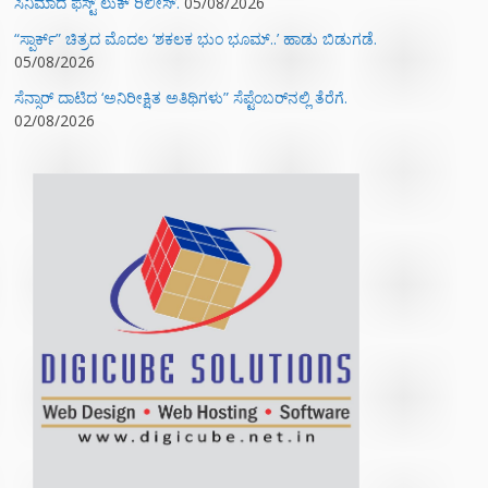
ಸಿನಿಮಾದ ಫಸ್ಟ್‌ ಲುಕ್‌ ರಿಲೀಸ್.
05/08/2026
“ಸ್ಪಾರ್ಕ್” ಚಿತ್ರದ ಮೊದಲ‌ ‘ಶಕಲಕ ಭುಂ‌ ಭೂಮ್..’ ಹಾಡು ಬಿಡುಗಡೆ.
05/08/2026
ಸೆನ್ಸಾರ್ ದಾಟಿದ ‘ಅನಿರೀಕ್ಷಿತ ಅತಿಥಿಗಳು” ಸೆಪ್ಟೆಂಬರ್‌ನಲ್ಲಿ ತೆರೆಗೆ.
02/08/2026