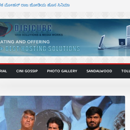
 ಮಿತ್ರ ಅಭಿನಯದ “ಮಹಾನ್” ಫಸ್ಟ್ ಲುಕ್
್ದೇಶಕ ಮೋಹನ್ ರಾಜ ಜೋಡಿಯ ಹೊಸ ಸಿನಿಮಾ
ಿಟ್ಟಿ – ಮೇಘನಾರಾಜ್ ಅಭಿನಯದ “ಅಮರ್ಥ” ಚಿತ್ರ
ಟಬಲಂ ಅಜೇಯಂ” ಹಾಡಿದ ದೃಶ್ಯ ವೈಭವ
ವಣ್ಣ ಅಭಿನಯದ ‘ಬಾಸ್’ ಚಿತ್ರ ತೆರೆಗೆ
RIAL
CINI GOSSIP
PHOTO GALLERY
SANDALWOOD
TOL