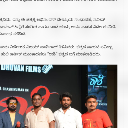
್ದಾರೆ. ನಾನು ಚಿತ್ರಕಥೆ, ಬರೆದು, ಗೀತರಚನೆ ಮಾಡಿ, ಸಂಗೀತ ನಿರ್ದೇಶನದೊಂದಿಗೆ
ಿತ್ರವಿದು. ಇನ್ನು ಈ ಚಿತ್ರಕ್ಕೆ ಅಭಿನಂದನ್ ದೇಶಪ್ರಿಯ ಸಂಭಾಷಣೆ, ನವೀನ್
ದೇವ್ ಹಿನ್ನೆಲೆ ಸಂಗೀತ ಹಾಗೂ ಬಂಡೆ ಚಂದ್ರು ಅವರ ಸಾಹಸ ನಿರ್ದೇಶನವಿದೆ.
ಮಾರಂಭ ನಡೆದಿದೆ.
 ಎಂದು ನಿರ್ದೇಶಕ ವಿಜಯ್ ಪಾಳೇಗಾರ್ ತಿಳಿಸಿದರು. ಚಿತ್ರದ ನಾಯಕಿ ಸಮೀಕ್ಷ,
ಹುಲಿ ಕಾರ್ತಿಕ್ ಮುಂತಾದವರು “ರಾಶಿ” ಚಿತ್ರದ ಬಗ್ಗೆ ‌ಮಾತನಾಡಿದರು.