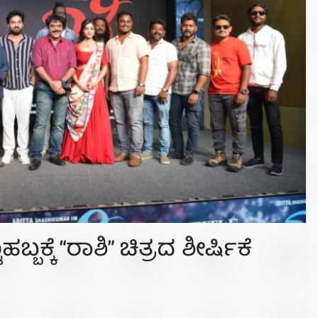
್ಬಕ್ಕೆ “ರಾಶಿ” ಚಿತ್ರದ ಶೀರ್ಷಿಕೆ