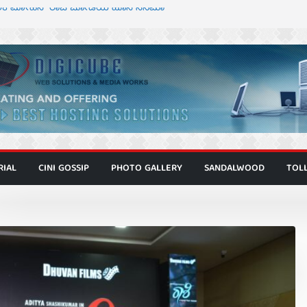
್ದೇಶಕ ಮೋಹನ್ ರಾಜ ಜೋಡಿಯ ಹೊಸ ಸಿನಿಮಾ
ಿಟ್ಟಿ – ಮೇಘನಾರಾಜ್ ಅಭಿನಯದ “ಅಮರ್ಥ” ಚಿತ್ರ
ಟಬಲಂ ಅಜೇಯಂ” ಹಾಡಿದ ದೃಶ್ಯ ವೈಭವ
ವಣ್ಣ ಅಭಿನಯದ ‘ಬಾಸ್’ ಚಿತ್ರ ತೆರೆಗೆ
 ಮಿತ್ರ ಅಭಿನಯದ “ಮಹಾನ್” ಫಸ್ಟ್ ಲುಕ್
RIAL
CINI GOSSIP
PHOTO GALLERY
SANDALWOOD
TOL