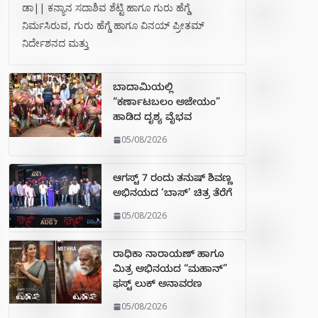
ಡಾ|| ಕನ್ಯಾನ ಸದಾಶಿವ ಶೆಟ್ಟಿ ಹಾಗೂ ಗುರು ಹೆಗ್ಡೆ
ನಿರ್ಮಸಿರುವ, ಗುರು ಹೆಗ್ಡೆ ಹಾಗೂ ವಿನಯ್ ಪ್ರೀತಮ್
ನಿರ್ದೇಶನದ ಮತ್ತು
ಬಾದಾಮಿಯಲ್ಲಿ
“ಕರ್ಣಾಟಬಲಂ ಅಜೇಯಂ”
ಹಾಡಿದ ದೃಶ್ಯ ವೈಭವ
05/08/2026
ಆಗಸ್ಟ್ 7 ರಂದು ತನುಷ್ ಶಿವಣ್ಣ
ಅಭಿನಯದ ‘ಬಾಸ್’ ಚಿತ್ರ ತೆರೆಗೆ
05/08/2026
ರಾಧಿಕಾ ನಾರಾಯಣ್ ಹಾಗೂ
ಮಿತ್ರ ಅಭಿನಯದ “ಮಹಾನ್”
ಫಸ್ಟ್ ಲುಕ್ ಅನಾವರಣ
05/08/2026