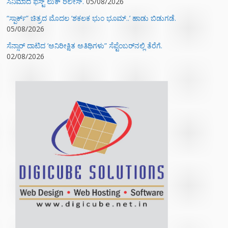
ಸಿನಿಮಾದ ಫಸ್ಟ್‌ ಲುಕ್‌ ರಿಲೀಸ್.
05/08/2026
“ಸ್ಪಾರ್ಕ್” ಚಿತ್ರದ ಮೊದಲ‌ ‘ಶಕಲಕ ಭುಂ‌ ಭೂಮ್..’ ಹಾಡು ಬಿಡುಗಡೆ.
05/08/2026
ಸೆನ್ಸಾರ್ ದಾಟಿದ ‘ಅನಿರೀಕ್ಷಿತ ಅತಿಥಿಗಳು” ಸೆಪ್ಟೆಂಬರ್‌ನಲ್ಲಿ ತೆರೆಗೆ.
02/08/2026