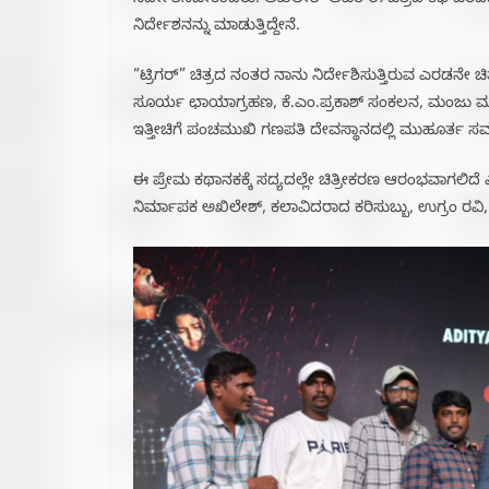
ನಿರ್ದೇಶಿಸಬೇಕೆಂದರು. ಅಖಿಲೇಶ್ ಅವರೆ ಈ ಚಿತ್ರದ ಕಥೆ ಬರೆದಿದ
ನಿರ್ದೇಶನನ್ನು ಮಾಡುತ್ತಿದ್ದೇನೆ.
“ಟ್ರಿಗರ್” ಚಿತ್ರದ ನಂತರ ನಾನು ನಿರ್ದೇಶಿಸುತ್ತಿರುವ ಎರಡನೇ ಚ
ಸೂರ್ಯ ಛಾಯಾಗ್ರಹಣ, ಕೆ.ಎಂ.ಪ್ರಕಾಶ್ ಸಂಕಲನ‌, ಮಂಜು ಮಹ
ಇತ್ತೀಚಿಗೆ ಪಂಚಮುಖಿ ಗಣಪತಿ ದೇವಸ್ಥಾನದಲ್ಲಿ ಮುಹೂರ್ತ ಸ
ಈ ಪ್ರೇಮ ಕಥಾನಕಕ್ಕೆ ಸದ್ಯದಲ್ಲೇ ಚಿತ್ರೀಕರಣ ಆರಂಭವಾಗಲಿದೆ
ನಿರ್ಮಾಪಕ ಅಖಿಲೇಶ್, ಕಲಾವಿದರಾದ ಕರಿಸುಬ್ಬು, ಉಗ್ರಂ ರವಿ, 