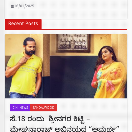
16/01/2025
Recent Posts
CINI NEWS
SANDALWOOD
ಸೆ.18 ರಂದು ಶ್ರೀನಗರ ಕಿಟ್ಟಿ –
ಮೇಘನಾರಾಜ್ ಅಭಿನಯದ “ಅಮರ್ಥ”