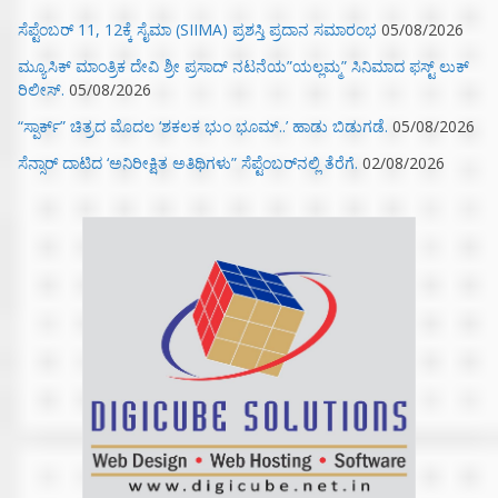
ಸೆಪ್ಟೆಂಬರ್ 11, 12ಕ್ಕೆ ಸೈಮಾ (SIIMA) ಪ್ರಶಸ್ತಿ ಪ್ರದಾನ ಸಮಾರಂಭ
05/08/2026
ಮ್ಯೂಸಿಕ್‌ ಮಾಂತ್ರಿಕ ದೇವಿ ಶ್ರೀ ಪ್ರಸಾದ್ ನಟನೆಯ”ಯಲ್ಲಮ್ಮ” ಸಿನಿಮಾದ ಫಸ್ಟ್‌ ಲುಕ್‌
ರಿಲೀಸ್.
05/08/2026
“ಸ್ಪಾರ್ಕ್” ಚಿತ್ರದ ಮೊದಲ‌ ‘ಶಕಲಕ ಭುಂ‌ ಭೂಮ್..’ ಹಾಡು ಬಿಡುಗಡೆ.
05/08/2026
ಸೆನ್ಸಾರ್ ದಾಟಿದ ‘ಅನಿರೀಕ್ಷಿತ ಅತಿಥಿಗಳು” ಸೆಪ್ಟೆಂಬರ್‌ನಲ್ಲಿ ತೆರೆಗೆ.
02/08/2026