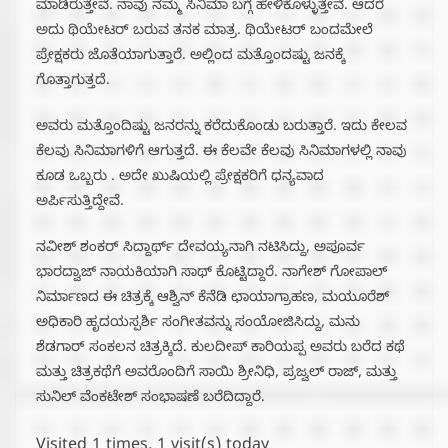
ಮಾಡಿರುತ್ತೇವೆ. ನಾವು ನಮ್ಮ ಸಿನಿಮಾ ಬಗ್ಗೆ ಹೇಳಿಕೊಳ್ಳುತ್ತೇವೆ. ಆದರೆ
ಅದು ಥಿಯೇಟರ್ ಬರುವ ತನಕ ಮಾತ್ರ. ಥಿಯೇಟರ್ ಬಂದಮೇಲೆ
ಪ್ರೇಕ್ಷಕರು ಜೊತೆಯಾಗುತ್ತಾರೆ. ಅಲ್ಲಿಂದ ಮತ್ತೊಂದಷ್ಟು ಜನಕ್ಕೆ
ಗೊತ್ತಾಗುತ್ತದೆ.
ಅವರು ಮತ್ತೊಂದಿಷ್ಟು ಜನರನ್ನು ಕರೆದುಕೊಂಡು ಬರುತ್ತಾರೆ. ಇದು ಕೇಲವ
ಕೆಲವು ಸಿನಿಮಾಗಳಿಗೆ ಆಗುತ್ತದೆ. ಈ ಕೆಲವೇ ಕೆಲವು ಸಿನಿಮಾಗಳಲ್ಲಿ ನಾವು
ಕೂಡ ಒಬ್ಬರು . ಅದೇ ಖುಷಿಯಲ್ಲಿ ಪ್ರೇಕ್ಷಕರಿಗೆ ಧನ್ಯವಾದ
ಅರ್ಪಿಸುತ್ತಿದ್ದೇವೆ.
ನವೀಶ್ ಶಂಕರ್ ಸಿದ್ದಾರ್ಥ್ ದೇವಯ್ಯನಾಗಿ ನಟಿಸಿದ್ದು, ಅಪೂರ್ವ
ಭಾರದ್ವಾಜ್ ನಾಯಕಿಯಾಗಿ ಸಾಥ್ ಕೊಟ್ಟಿದ್ದಾರೆ. ನಾಗೇಶ್ ಗೋಪಾಲ್
ನಿರ್ಮಾಣದ ಈ ಚಿತ್ರಕ್ಕೆ ಆಶ್ವಿನ್ ಕೆನೆಡಿ ಛಾಯಾಗ್ರಾಹಣ, ಮಯೂರೆಶ್
ಅಧಿಕಾರಿ ಹೃದಯಸ್ಪರ್ಶಿ ಸಂಗೀತವನ್ನು ಸಂಯೋಜಿಸಿದ್ದು, ಮನು
ಶೆಡಗಾರ್ ಸಂಕಲನ ಚಿತ್ರಕ್ಕಿದೆ. ಕುಲದೀಪ್ ಕಾರಿಯಪ್ಪ ಅವರು ಬರೆದ ಕಥೆ
ಮತ್ತು ಚಿತ್ರಕಥೆಗೆ ಅವರೊಂದಿಗೆ ಸಾಯಿ ಶ್ರೀನಿಧಿ, ಪ್ರಜ್ವಲ್ ರಾಜ್, ಮತ್ತು
ಸುನಿಲ್ ವೆಂಕಟೇಶ್ ಸಂಭಾಷಣೆ ಬರೆದಿದ್ದಾರೆ.
Visited 1 times, 1 visit(s) today