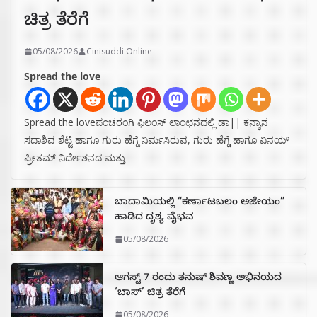
ಚಿತ್ರ ತೆರೆಗೆ
05/08/2026
Cinisuddi Online
Spread the love
Spread the loveಪಂಚರಂಗಿ ಫಿಲಂಸ್ ಲಾಂಛನದಲ್ಲಿ ಡಾ|| ಕನ್ಯಾನ
ಸದಾಶಿವ ಶೆಟ್ಟಿ ಹಾಗೂ ಗುರು ಹೆಗ್ಡೆ ನಿರ್ಮಸಿರುವ, ಗುರು ಹೆಗ್ಡೆ ಹಾಗೂ ವಿನಯ್
ಪ್ರೀತಮ್ ನಿರ್ದೇಶನದ ಮತ್ತು
ಬಾದಾಮಿಯಲ್ಲಿ “ಕರ್ಣಾಟಬಲಂ ಅಜೇಯಂ”
ಹಾಡಿದ ದೃಶ್ಯ ವೈಭವ
05/08/2026
ಆಗಸ್ಟ್ 7 ರಂದು ತನುಷ್ ಶಿವಣ್ಣ ಅಭಿನಯದ
‘ಬಾಸ್’ ಚಿತ್ರ ತೆರೆಗೆ
05/08/2026