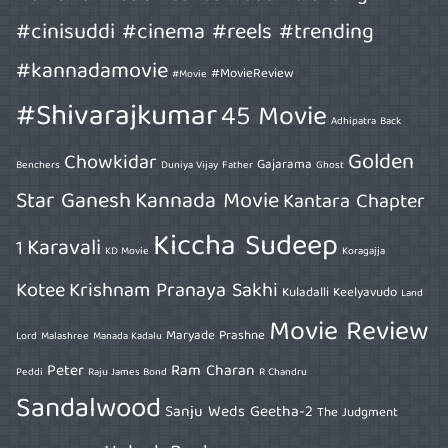
#cinisuddi #cinema #reels #trending
#kannadamovie
#MovieReview
#Movie
#Shivarajkumar
45 Movie
Adhipatra
Back
Golden
Chowkidar
Gajarama
Benchers
Duniya Vijay
Father
Ghost
Star Ganesh
Kannada Movie
Kantara Chapter
Kiccha Sudeep
Karavali
1
KD Movie
Koragajja
Kotee
Krishnam Pranaya Sakhi
Kuladalli Keelyavudo
Land
Movie Review
Maryade Prashne
Lord
Malashree
Manada Kadalu
Peter
Ram Charan
Peddi
Raju James Bond
R Chandru
Sandalwood
Sanju Weds Geetha-2
The Judgment