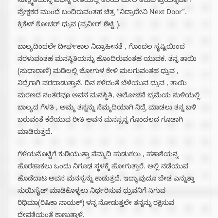
ಸೂಕ್ಷ್ಮತೆಯನ್ನ ವಿಭಿನ್ನ ರೀತಿಯಲ್ಲಿ ತೆರೆಯ ಮೇಲೆ ತರುವ ಪ್ರಯತ್ನವಾಗಿ
ಪ್ರೇಕ್ಷಕರ ಮುಂದೆ ಬಂದಿರುವಂತಹ ಚಿತ್ರ “ನಿದ್ರಾದೇವಿ Next Door”.
ಕ್ರಿಕೆಟ್ ಕೋಚರ್ ಧ್ರುವ (ಪ್ರವೀರ್ ಶೆಟ್ಟಿ ).
ಬಾಲ್ಯದಿಂದಲೇ ದೀರ್ಘಕಾಲ ನಿದ್ರಾಹೀನತೆ , ಗೊಂದಲ ಸೃಷ್ಟಿಯಿಂದ
ನರಳುವಂತಹ ಮನಸ್ಥಿತಿಯನ್ನು ಹೊಂದಿರುವಂತಹ ಯುವಕ. ತನ್ನ ತಾಯಿ
(ಸುಧಾರಾಣಿ) ಮಡಿಲಲ್ಲಿ ಜೋಗುಳ ಕೇಳಿ ಮಲಗುವಂತಹ ಧ್ರುವ ,
ನಿದ್ರೆಗಾಗಿ ಪರದಾಡುತ್ತಾನೆ. ದಿನ ಕಳೆದಂತೆ ಬೆಳೆಯುವ ಧ್ರುವ , ತಾಯಿ
ಮರಣದ ನಂತರವೂ ಅವನ ಮನಸ್ಥಿತಿ, ಆಲೋಚನೆ ಭ್ರಮೆಯ ಸುಳಿಯಲ್ಲಿ
ಬಾಲ್ಯದ ಗೆಳತಿ , ಅಮ್ಮ ತನ್ನನ್ನು ನೆಮ್ಮದಿಯಾಗಿ ನಿದ್ರೆ ಮಾಡಲು ತನ್ನ ಬಳಿ
ಬರುವಂತೆ ಕರೆಯುವ ರೀತಿ ಅವನ ಮನಸ್ಸನ್ನ ಗೊಂದಲದ ಗೂಡಾಗಿ
ಮಾಡಿರುತ್ತದೆ.
ಗೆಳೆಯನೊಟ್ಟಿಗೆ ಕುಡಿಯುತ್ತಾ ನೆಮ್ಮದಿ ಹುಡುಕಲು , ಹತಾಶೆಯನ್ನ
ಹೊರಹಾಕಲು ಒಂದು ನಿಗೂಢ ಸ್ಥಳಕ್ಕೆ ಹೋಗುತ್ತಾರೆ. ಅಲ್ಲಿ ನಡೆಯುವ
ಹೊಡೆದಾಟ ಅವನ ಮನಸ್ಸನ್ನು ಕಾಡುತ್ತದೆ. ಇದ್ಯಾವುದೂ ಬೇಡ ಎನ್ನುತ್ತಾ
ಸುಯಿಸೈಡ್ ಮಾಡಿಕೊಳ್ಳಲು ನಿರ್ಧರಿಸುವ ಧ್ರುವನಿಗೆ ಸಿಗುವ
ರಿಧಿಮಾ(ರಿಷಿಕಾ ನಾಯಕ್) ಳನ್ನ ನೋಡುತ್ತಲೇ ತನ್ನನ್ನು ರಕ್ಷಿಸುವ
ದೇವತೆಯಂತೆ ಕಾಣುತ್ತಾಳೆ.