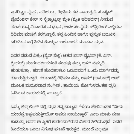
ಇವರಿಬ್ಬರ ಸ್ನೇಹ , ಪರಿಚಯ , ಪ್ರೀತಿಯ ಕಡೆ ವಾಲುತ್ತದೆ. ಸೂಸೈಡ್
ಪ್ರೇವೆಂಶನ್ ಕೇರ್ ನ ಸೈಕ್ಯಾಟ್ರಿಸ್ಟ್ ಶ್ರುತಿ (ಶ್ರುತಿ ಹರಿಹರನ್) ನೀಡುವ
ಸಲಹೆಯನ್ನ ನಿರಾಕರಿಸುವ ಧ್ರುವ , ಅದೇ ಸಂಸ್ಥೆಯ ಕೌನ್ಸಿಲಿಂಗ್ ನಲ್ಲಿರುವ
ರಿಧಿಮಾ ಮಾತಿಗೆ ಕರಗುತ್ತಾನೆ. ತನ್ನ ಹಿಂದಿನ ಹಾಗೂ ಪ್ರಸ್ತುತ ಬದುಕಿನ
ಏರಿಳಿತದ ಬಗ್ಗೆ ತಿಳಿದುಕೊಳ್ಳುವ ಆಲೋಚನೆ ಮಾಡುವ ಧ್ರುವ.
ಇದರ ನಡುವೆ ವಿಕ್ರಂ (ಶೈನ್ ಶೆಟ್ಟಿ) ಆತನ ಬಾಸ್ ವೈಭವ್ (ಕೆ. ಎಸ್.
ಶ್ರೀಧರ್) ಮಾರ್ಗದರ್ಶನದಂತೆ ತಂಡವು ತಮ್ಮ ಬಳಿಗೆ ನೆಮ್ಮದಿ
ಹುಡುಕುತ್ತಾ , ಹತಾಶೆ ಹೊರಹಾಕಲು ಬರುವವರಿಗೆ ಒಂದು ಮಾರ್ಗವನ್ನು
ತೋರುತ್ತಿರುತ್ತಾರೆ. ಈ ತಂಡಕ್ಕೆ ರಿಧಿಮಾ ತಮ್ಮ ಶಾಮ್ (ಅನೂಪ್) ಆಪ್
ಮೂಲಕ ಮಧುರವಾದ ಸಂಗೀತ , ತಾಯಿಯ ಜೋಗುಳದಂತಹ ಧ್ವನಿ
ಓದಿಸುವ ಕಾಯಕದಲ್ಲಿ ಇರುತ್ತಾನೆ.
ಒಮ್ಮೆ ಕೌನ್ಸಲಿಂಗ್ ನಲ್ಲಿ ಧ್ರುವ ತನ್ನ ಬಾಲ್ಯದ ಗೆಳೆಯ ಹೇಳಿದಂತಹ “ನೀನು
ಯಾರನ್ನ ಇಷ್ಟಪಡುತ್ತೀಯೋ ಅವರು ಸಾಯುತ್ತಾರೆ” ಎಂಬ ಮಾತು ಸದಾ
ಕಾಡುತ್ತಾ ಅವನ ಈ ಸ್ಥಿತಿಗೆ ಕಾರಣವಾಗಿರುವ ವಿಚಾರ ತಿಳಿಯುತ್ತದೆ. ಇದರ
ಹಿಂದೆಯೂ ಒಂದು ನಿಗೂಢ ಘಟನೆ ಇರುತ್ತದೆ. ಮುಂದೆ ಎಲ್ಲವೂ