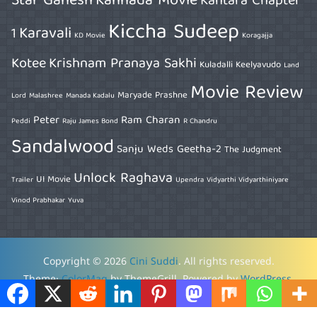
Star Ganesh
Kannada Movie
Kantara Chapter
Kiccha Sudeep
Karavali
1
KD Movie
Koragajja
Kotee
Krishnam Pranaya Sakhi
Kuladalli Keelyavudo
Land
Movie Review
Maryade Prashne
Lord
Malashree
Manada Kadalu
Peter
Ram Charan
Peddi
Raju James Bond
R Chandru
Sandalwood
Sanju Weds Geetha-2
The Judgment
Unlock Raghava
UI Movie
Trailer
Upendra
Vidyarthi Vidyarthiniyare
Vinod Prabhakar
Yuva
Copyright © 2026
Cini Suddi
. All rights reserved.
Theme:
ColorMag
by ThemeGrill. Powered by
WordPress
.