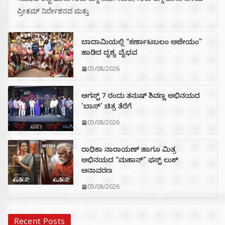
ಪ್ರೀತಮ್ ನಿರ್ದೇಶನದ ಮತ್ತು
ಬಾದಾಮಿಯಲ್ಲಿ “ಕರ್ಣಾಟಬಲಂ ಅಜೇಯಂ”
ಹಾಡಿದ ದೃಶ್ಯ ವೈಭವ
05/08/2026
ಆಗಸ್ಟ್ 7 ರಂದು ತನುಷ್ ಶಿವಣ್ಣ ಅಭಿನಯದ
‘ಬಾಸ್’ ಚಿತ್ರ ತೆರೆಗೆ
05/08/2026
ರಾಧಿಕಾ ನಾರಾಯಣ್ ಹಾಗೂ ಮಿತ್ರ
ಅಭಿನಯದ “ಮಹಾನ್” ಫಸ್ಟ್ ಲುಕ್
ಅನಾವರಣ
05/08/2026
Recent Posts