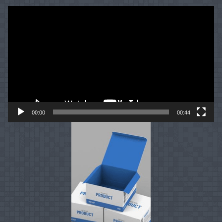
Video
Player
00:00
00:44