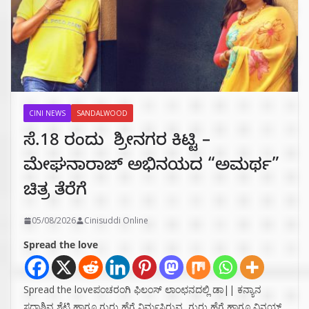
CINI NEWS
SANDALWOOD
ಸೆ.18 ರಂದು ಶ್ರೀನಗರ ಕಿಟ್ಟಿ –
ಮೇಘನಾರಾಜ್ ಅಭಿನಯದ “ಅಮರ್ಥ”
ಚಿತ್ರ ತೆರೆಗೆ
05/08/2026
Cinisuddi Online
Spread the love
Spread the loveಪಂಚರಂಗಿ ಫಿಲಂಸ್ ಲಾಂಛನದಲ್ಲಿ ಡಾ|| ಕನ್ಯಾನ
ಸದಾಶಿವ ಶೆಟ್ಟಿ ಹಾಗೂ ಗುರು ಹೆಗ್ಡೆ ನಿರ್ಮಸಿರುವ, ಗುರು ಹೆಗ್ಡೆ ಹಾಗೂ ವಿನಯ್