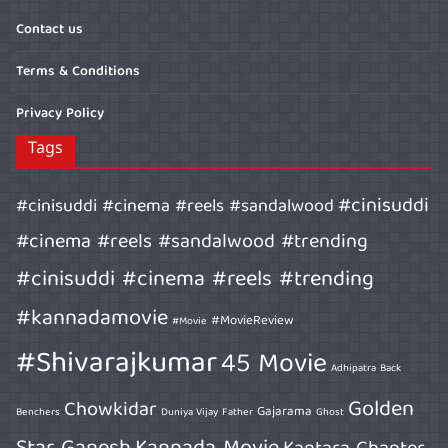
Contact us
Terms & Conditions
Privacy Policy
Tags
#cinisuddi
#cinisuddi #cinema #reels #sandalwood
#cinema #reels #sandalwood #trending
#cinisuddi #cinema #reels #trending
#kannadamovie
#MovieReview
#Movie
#Shivarajkumar
45 Movie
Adhipatra
Back
Golden
Chowkidar
Gajarama
Benchers
Duniya Vijay
Father
Ghost