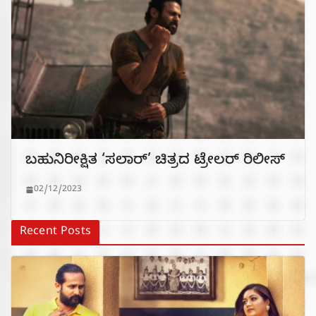
ಬಹುನಿರೀಕ್ಷಿತ ‘ಸಲಾರ್’ ಚಿತ್ರದ ಟ್ರೇಲರ್ ರಿಲೀಸ್
02/12/2023
Recent Posts