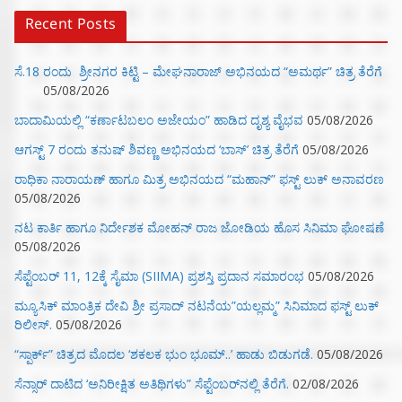
Recent Posts
ಸೆ.18 ರಂದು ಶ್ರೀನಗರ ಕಿಟ್ಟಿ – ಮೇಘನಾರಾಜ್ ಅಭಿನಯದ “ಅಮರ್ಥ” ಚಿತ್ರ ತೆರೆಗೆ
05/08/2026
ಬಾದಾಮಿಯಲ್ಲಿ “ಕರ್ಣಾಟಬಲಂ ಅಜೇಯಂ” ಹಾಡಿದ ದೃಶ್ಯ ವೈಭವ
05/08/2026
ಆಗಸ್ಟ್ 7 ರಂದು ತನುಷ್ ಶಿವಣ್ಣ ಅಭಿನಯದ ‘ಬಾಸ್’ ಚಿತ್ರ ತೆರೆಗೆ
05/08/2026
ರಾಧಿಕಾ ನಾರಾಯಣ್ ಹಾಗೂ ಮಿತ್ರ ಅಭಿನಯದ “ಮಹಾನ್” ಫಸ್ಟ್ ಲುಕ್ ಅನಾವರಣ
05/08/2026
ನಟ ಕಾರ್ತಿ ಹಾಗೂ ನಿರ್ದೇಶಕ ಮೋಹನ್ ರಾಜ ಜೋಡಿಯ ಹೊಸ ಸಿನಿಮಾ ಘೋಷಣೆ
05/08/2026
ಸೆಪ್ಟೆಂಬರ್ 11, 12ಕ್ಕೆ ಸೈಮಾ (SIIMA) ಪ್ರಶಸ್ತಿ ಪ್ರದಾನ ಸಮಾರಂಭ
05/08/2026
ಮ್ಯೂಸಿಕ್‌ ಮಾಂತ್ರಿಕ ದೇವಿ ಶ್ರೀ ಪ್ರಸಾದ್ ನಟನೆಯ”ಯಲ್ಲಮ್ಮ” ಸಿನಿಮಾದ ಫಸ್ಟ್‌ ಲುಕ್‌
ರಿಲೀಸ್.
05/08/2026
“ಸ್ಪಾರ್ಕ್” ಚಿತ್ರದ ಮೊದಲ‌ ‘ಶಕಲಕ ಭುಂ‌ ಭೂಮ್..’ ಹಾಡು ಬಿಡುಗಡೆ.
05/08/2026
ಸೆನ್ಸಾರ್ ದಾಟಿದ ‘ಅನಿರೀಕ್ಷಿತ ಅತಿಥಿಗಳು” ಸೆಪ್ಟೆಂಬರ್‌ನಲ್ಲಿ ತೆರೆಗೆ.
02/08/2026