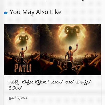
You May Also Like
“ಪಟ್ಲಿ” ಚಿತ್ರದ ಟೈಟಲ್ ಮಾಸ್ ಲುಕ್ ಪೊಸ್ಟರ್
ರಿಲೀಸ್
20/10/2025