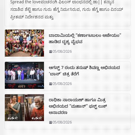
Spread the loveಪಂಚರಂಗಿ ಫಿಲಂಸ್ ಲಾಂಛನದಲ್ಲಿ ಡಾ|| ಕನ್ಯಾನ
ಸದಾಶಿವ ಶೆಟ್ಟಿ ಹಾಗೂ ಗುರು ಹೆಗ್ಡೆ ನಿರ್ಮಸಿರುವ, ಗುರು ಹೆಗ್ಡೆ ಹಾಗೂ ವಿನಯ್
ಪ್ರೀತಮ್ ನಿರ್ದೇಶನದ ಮತ್ತು
ಬಾದಾಮಿಯಲ್ಲಿ “ಕರ್ಣಾಟಬಲಂ ಅಜೇಯಂ”
ಹಾಡಿದ ದೃಶ್ಯ ವೈಭವ
05/08/2026
ಆಗಸ್ಟ್ 7 ರಂದು ತನುಷ್ ಶಿವಣ್ಣ ಅಭಿನಯದ
‘ಬಾಸ್’ ಚಿತ್ರ ತೆರೆಗೆ
05/08/2026
ರಾಧಿಕಾ ನಾರಾಯಣ್ ಹಾಗೂ ಮಿತ್ರ
ಅಭಿನಯದ “ಮಹಾನ್” ಫಸ್ಟ್ ಲುಕ್
ಅನಾವರಣ
05/08/2026