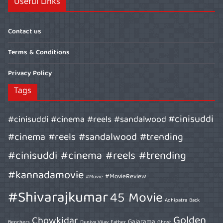
Useful Links
Contact us
Terms & Conditions
Privacy Policy
Tags
#cinisuddi
#cinisuddi #cinema #reels #sandalwood
#cinema #reels #sandalwood #trending
#cinisuddi #cinema #reels #trending
#kannadamovie
#MovieReview
#Movie
#Shivarajkumar
45 Movie
Adhipatra
Back
Golden
Chowkidar
Gajarama
Benchers
Duniya Vijay
Father
Ghost