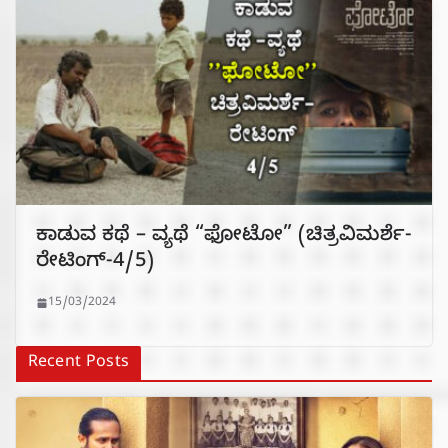
ಕಾಡುವ ಕಥೆ – ವ್ಯಥೆ “ಫೋಟೋ” (ಚಿತ್ರವಿಮರ್ಶೆ-
ರೇಟಿಂಗ್-4/5)
15/03/2024
Recent Posts