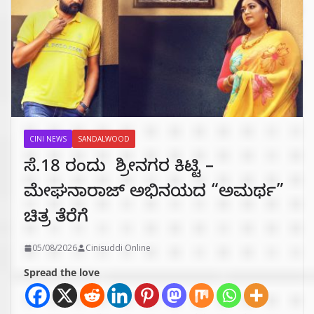
CINI NEWS
SANDALWOOD
ಸೆ.18 ರಂದು ಶ್ರೀನಗರ ಕಿಟ್ಟಿ –
ಮೇಘನಾರಾಜ್ ಅಭಿನಯದ “ಅಮರ್ಥ”
ಚಿತ್ರ ತೆರೆಗೆ
05/08/2026
Cinisuddi Online
Spread the love