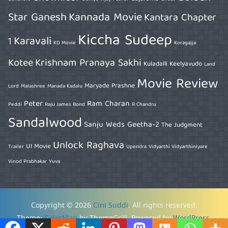
Star Ganesh
Kannada Movie
Kantara Chapter
Kiccha Sudeep
Karavali
1
KD Movie
Koragajja
Kotee
Krishnam Pranaya Sakhi
Kuladalli Keelyavudo
Land
Movie Review
Maryade Prashne
Lord
Malashree
Manada Kadalu
Peter
Ram Charan
Peddi
Raju James Bond
R Chandru
Sandalwood
Sanju Weds Geetha-2
The Judgment
Unlock Raghava
UI Movie
Trailer
Upendra
Vidyarthi Vidyarthiniyare
Vinod Prabhakar
Yuva
Copyright © 2026
Cini Suddi
. All rights reserved.
Theme:
ColorMag
by ThemeGrill. Powered by
WordPress
.