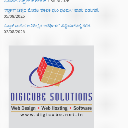
ಸಿನಿಮಾದ ಫಸ್ಟ್‌ ಲುಕ್‌ ರಿಲೀಸ್.
05/08/2026
“ಸ್ಪಾರ್ಕ್” ಚಿತ್ರದ ಮೊದಲ‌ ‘ಶಕಲಕ ಭುಂ‌ ಭೂಮ್..’ ಹಾಡು ಬಿಡುಗಡೆ.
05/08/2026
ಸೆನ್ಸಾರ್ ದಾಟಿದ ‘ಅನಿರೀಕ್ಷಿತ ಅತಿಥಿಗಳು” ಸೆಪ್ಟೆಂಬರ್‌ನಲ್ಲಿ ತೆರೆಗೆ.
02/08/2026