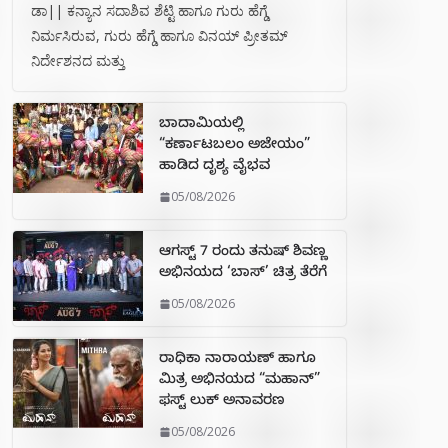
ಡಾ|| ಕನ್ಯಾನ ಸದಾಶಿವ ಶೆಟ್ಟಿ ಹಾಗೂ ಗುರು ಹೆಗ್ಡೆ
ನಿರ್ಮಸಿರುವ, ಗುರು ಹೆಗ್ಡೆ ಹಾಗೂ ವಿನಯ್ ಪ್ರೀತಮ್
ನಿರ್ದೇಶನದ ಮತ್ತು
ಬಾದಾಮಿಯಲ್ಲಿ
“ಕರ್ಣಾಟಬಲಂ ಅಜೇಯಂ”
ಹಾಡಿದ ದೃಶ್ಯ ವೈಭವ
05/08/2026
ಆಗಸ್ಟ್ 7 ರಂದು ತನುಷ್ ಶಿವಣ್ಣ
ಅಭಿನಯದ ‘ಬಾಸ್’ ಚಿತ್ರ ತೆರೆಗೆ
05/08/2026
ರಾಧಿಕಾ ನಾರಾಯಣ್ ಹಾಗೂ
ಮಿತ್ರ ಅಭಿನಯದ “ಮಹಾನ್”
ಫಸ್ಟ್ ಲುಕ್ ಅನಾವರಣ
05/08/2026