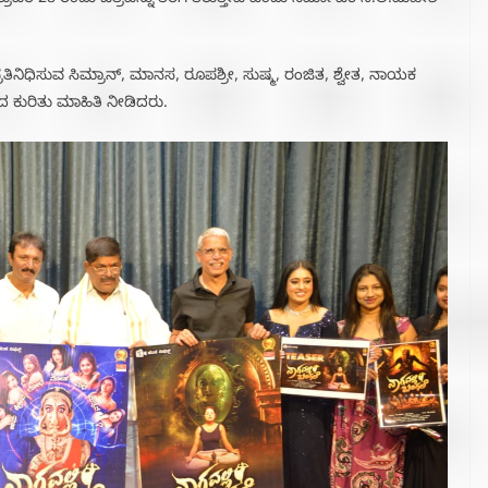
ರವರಿ 28 ರಂದು ಚಿತ್ರವನ್ನು ತೆರೆಗೆ ತರುತ್ತೇವೆ ಎಂದು ನಿರ್ಮಾಪಕ ನೆ.ಲ.ಮಹೇಶ್
ು ಪ್ರತಿನಿಧಿಸುವ ಸಿಮ್ರಾನ್, ಮಾನಸ, ರೂಪಶ್ರೀ, ಸುಷ್ಮ, ರಂಜಿತ, ಶ್ವೇತ‌,‌ ನಾಯಕ
ದ ಕುರಿತು ಮಾಹಿತಿ ನೀಡಿದರು.