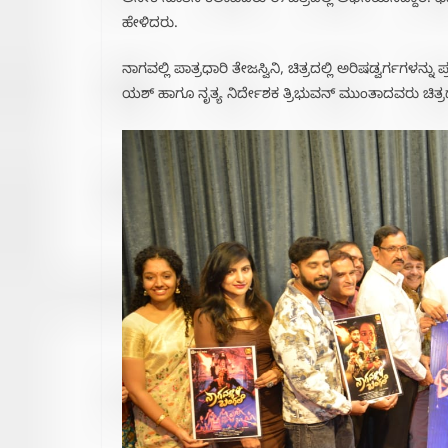
ಅನೇಕ ನೂತನ ಕಲಾವಿದರು ಈ ಚಿತ್ರದಲ್ಲಿ ಅಭಿನಯಿಸಿದ್ದಾರೆ. ಫೆಬ್
ಹೇಳಿದರು.
ನಾಗವಲ್ಲಿ ಪಾತ್ರಧಾರಿ ‌ತೇಜಸ್ವಿನಿ, ಚಿತ್ರದಲ್ಲಿ ಅರಿಷಡ್ವರ್ಗಗಳನ್ನ
ಯಶ್ ಹಾಗೂ ನೃತ್ಯ ನಿರ್ದೇಶಕ ತ್ರಿಭುವನ್ ಮುಂತಾದವರು ಚಿತ್ರ