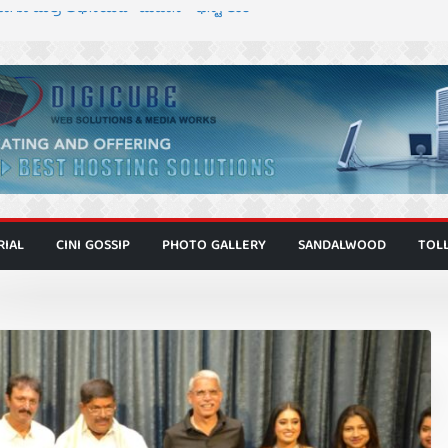
ಾಗೂ ಮಿತ್ರ ಅಭಿನಯದ “ಮಹಾನ್” ಫಸ್ಟ್ ಲುಕ್
ಿರ್ದೇಶಕ ಮೋಹನ್ ರಾಜ ಜೋಡಿಯ ಹೊಸ ಸಿನಿಮಾ
ರ ಕಿಟ್ಟಿ – ಮೇಘನಾರಾಜ್ ಅಭಿನಯದ “ಅಮರ್ಥ” ಚಿತ್ರ
ಣಾಟಬಲಂ ಅಜೇಯಂ” ಹಾಡಿದ ದೃಶ್ಯ ವೈಭವ
 ಶಿವಣ್ಣ ಅಭಿನಯದ ‘ಬಾಸ್’ ಚಿತ್ರ ತೆರೆಗೆ
RIAL
CINI GOSSIP
PHOTO GALLERY
SANDALWOOD
TOL