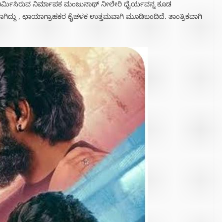
ಿರ್ಮಿಸಿರುವ ನಿರ್ಮಾಪಕ ಮಂಜುನಾಥ್ ನೀಲೇರಿ ಧೈರ್ಯವನ್ನ ಕೂಡ
ಗಸಾಗಿದ್ದು , ಛಾಯಾಗ್ರಾಹಕರ ಕೈಚಳಕ ಉತ್ತಮವಾಗಿ ಮೂಡಿಬಂದಿದೆ. ತಾಂತ್ರಿಕವಾಗಿ