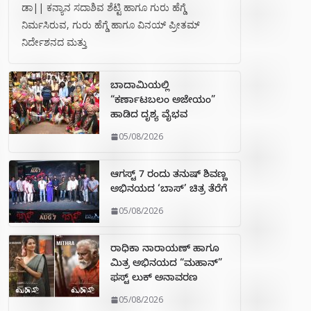
ಡಾ|| ಕನ್ಯಾನ ಸದಾಶಿವ ಶೆಟ್ಟಿ ಹಾಗೂ ಗುರು ಹೆಗ್ಡೆ
ನಿರ್ಮಸಿರುವ, ಗುರು ಹೆಗ್ಡೆ ಹಾಗೂ ವಿನಯ್ ಪ್ರೀತಮ್
ನಿರ್ದೇಶನದ ಮತ್ತು
ಬಾದಾಮಿಯಲ್ಲಿ
“ಕರ್ಣಾಟಬಲಂ ಅಜೇಯಂ”
ಹಾಡಿದ ದೃಶ್ಯ ವೈಭವ
05/08/2026
ಆಗಸ್ಟ್ 7 ರಂದು ತನುಷ್ ಶಿವಣ್ಣ
ಅಭಿನಯದ ‘ಬಾಸ್’ ಚಿತ್ರ ತೆರೆಗೆ
05/08/2026
ರಾಧಿಕಾ ನಾರಾಯಣ್ ಹಾಗೂ
ಮಿತ್ರ ಅಭಿನಯದ “ಮಹಾನ್”
ಫಸ್ಟ್ ಲುಕ್ ಅನಾವರಣ
05/08/2026