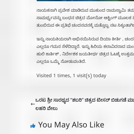
ನಾಯಕನಾಗಿ ಪ್ರವೇಶ ಮಾಡಿರುವ ಮುಕುಂದ ರಾಮಸ್ವಾಮಿ ತಮ್ಮ ಪಾತ್ರ
ಸಾಮರ್ಥ್ಯವನ್ನು ಬಂಧನ ಚಿತ್ರದ ಮೋನೋ ಆಕ್ಟಿಂಗ್ ಮೂಲಕ ತೆರೆ
ತುಂಬಿರುವ ಈ ಪ್ರತಿಭೆ ಚಂದನವನಕ್ಕೆ ಮತ್ತೊಬ್ಬ ನಟ ಸಿಕ್ಕಂತಾಗಿದ
ಇನ್ನು ನಾಯಕಿಯರಾಗಿ ಅಭಿನಯಿಸಿರುವ ದಿಯಾ ಕೀರ್ತಿ , ಚಂದನ ಗ
ಎಲ್ಲರೂ ಗಮನ ಸೆಳೆದಿದ್ದಾರೆ. ಇನ್ನು ಹಿರಿಯ ಕಲಾವಿದರಾದ ಮ
ಹುಲಿ ಕಾರ್ತಿಕ್ , ನಿರ್ದೇಶಕ ಜಯತೀರ್ಥ ಚಿತ್ರದ ಓಟಕ್ಕೆ ಉತ್ತಮ 
ಎಲ್ಲರೂ ಒಮ್ಮೆ ನೋಡುವಂತಿದೆ.
Visited 1 times, 1 visit(s) today
ಒರಟ ಶ್ರೀ ಸಾರಥ್ಯದ “ಶಬರಿ” ಚಿತ್ರದ ಟೀಸರ್ ಬಿಡುಗಡೆ ಮ
ಲಹರಿ ವೇಲು
You May Also Like