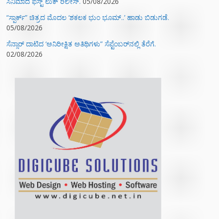
ಸಿನಿಮಾದ ಫಸ್ಟ್‌ ಲುಕ್‌ ರಿಲೀಸ್.
05/08/2026
“ಸ್ಪಾರ್ಕ್” ಚಿತ್ರದ ಮೊದಲ‌ ‘ಶಕಲಕ ಭುಂ‌ ಭೂಮ್..’ ಹಾಡು ಬಿಡುಗಡೆ.
05/08/2026
ಸೆನ್ಸಾರ್ ದಾಟಿದ ‘ಅನಿರೀಕ್ಷಿತ ಅತಿಥಿಗಳು” ಸೆಪ್ಟೆಂಬರ್‌ನಲ್ಲಿ ತೆರೆಗೆ.
02/08/2026