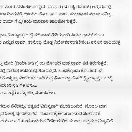
ೆ ಮಾರ್ಗ ತೋರುವವಂತಹ ಸಂಸ್ಥೆಯ ರೂವಾರಿ (ಮಂಡ್ಯ ರಮೇಶ್) ಆಶ್ರಯದಲ್ಲಿ
 ದಿನಗಳಲ್ಲಿ ಗೆಳೆಯರ ಜೊತೆ ಆಟ , ಪಾಠ , ತುಂಟಾಟದ ನಡುವೆ ಪವಿತ್ರ
 ರಾಮ್ ಗೆ ಪ್ರೀತಿಯ ಪಾರಿವಾಳ ಹಾರಿಹೋಗುತ್ತದೆ.
(ಶ್ವೇತಾ ಕೊಗ್ಲೂರು) ಗೆ ಟೈಮ್ ಪಾಸ್ ಗೆಳೆಯನಾಗಿ ಸಿಗುವ ರಾಮ್ ಕನಸು
್ವರ ಎನ್ನುವ ರಾಮ್, ತಾನೊಬ್ಬ ದೊಡ್ಡ ನಿರ್ದೇಶಕನಾಗಬೇಕೆಂಬ ಕನಸಿನ ಹಾದಿಯತ್ತ
ಮ್ಮೆ ಮೇರಿ (ದಿಯಾ ಕೀರ್ತಿ) ಯ ಮೋಹದ ಪಾಶ ರಾಮ್ ಕಡೆ ತಿರುಗುತ್ತದೆ.
ಿನಲ್ಲಿ ದುರಂತ ಹಾದಿಯನ್ನ ತೋರುತ್ತದೆ. ಒಂದಕ್ಕೊಂದು ಕೊಂಡಿಯಂತೆ
ುಕೊಳ್ಳುತ್ತಾ ಬೇರೆಯದೆ ದಾರಿಯನ್ನ ತೋರುತ್ತಾ ಹೋಗಿ ಕ್ಲೈಮ್ಯಾಕ್ಸ್ ಅಂತಕ್ಕೆ
ಯಕಿರ ಸ್ಥಿತಿ ಗತಿ ಏನು…
ದಕ್ಕಾಗಿ ಒಮ್ಮೆ ಚಿತ್ರ ನೋಡಬೇಕು.
ಗಮನ ಸೆಳೆದಿದ್ದು, ಚಿತ್ರಕಥೆ ವಿಭಿನ್ನವಾಗಿ ಮೂಡಿಬಂದಿದೆ. ಮೊದಲ ಭಾಗ
 ಚಿತ್ರದ ಓಟಕ್ಕೆ ಪೂರಕವಾಗಿದೆ. ಸಂದರ್ಭಕ್ಕೆ ಅನುಗುಣವಾದ ಸಂಭಾಷಣೆ
ು ತೆರೆಯ ಮೇಲೆ ಹೊರ ಹಾಕಿರುವ ನಿರ್ದೇಶಕರಿಗೆ ಮುಂದೆ ಉತ್ತಮ ಭವಿಷ್ಯವಿದೆ.