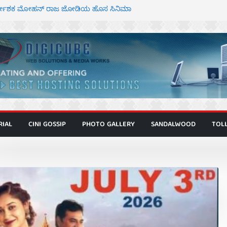
ಾಗೂ ಮಿತ್ರ ಅಭಿನಯದ “ಮಹಾನ್” ಫಸ್ಟ್ ಲುಕ್
ಿರ್ದೇಶಕ ಮೋಹನ್ ರಾಜ ಜೋಡಿಯ ಹೊಸ ಸಿನಿಮಾ
ರ ಕಿಟ್ಟಿ – ಮೇಘನಾರಾಜ್ ಅಭಿನಯದ “ಅಮರ್ಥ” ಚಿತ್ರ
ಣಾಟಬಲಂ ಅಜೇಯಂ” ಹಾಡಿದ ದೃಶ್ಯ ವೈಭವ
 ಶಿವಣ್ಣ ಅಭಿನಯದ ‘ಬಾಸ್’ ಚಿತ್ರ ತೆರೆಗೆ
RIAL
CINI GOSSIP
PHOTO GALLERY
SANDALWOOD
TOL