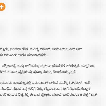
 ಕೊಗ್ಲೂರು, ಚಂದನಾ ಗೌಡ, ಮಂಡ್ಯ ರಮೇಶ್, ಜಯತೀರ್ಥ, ಎನ್.ಆರ್
ಬೇಬಿ ರಿತುಸಿಂಗ್ ಹಾಗೂ ಮುಂತಾದವರು…
್ರೌಢಾವಸ್ಥೆ ಮತ್ತು ಯೌವನವು ಪ್ರಮುಖ ಬೆಳವಣಿಗೆ ಆಗಿರುತ್ತದೆ. ಹುಟ್ಟಿನಿಂದ
 ಮೂಲಕ ವ್ಯಕ್ತಿಯನ್ನು ಪ್ರಬುದ್ಧತೆಯತ್ತ ಕೊಂಡೊಯ್ಯುತ್ತವೆ.
ಯರು ಒಂದೊಂದು ಕಾಲಘಟ್ಟದಲ್ಲಿ ಎದುರಾದಾಗ ಆಗುವ ಮನಸ್ಸಿನ ತಳಮಳ , ಆಸೆ ,
ಲುವಿನ ನಡುವೆ ತನ್ನ ಗುರಿಗೆ ದಿಕ್ಕು ತಪ್ಪಿದಂತದಾಗ ಹೇಗೆ ನಿಭಾಯಿಸುತ್ತಾನೆ
ಾರಿ ಕಾಣುವ ನಿಟ್ಟಿನಲ್ಲಿ ಈ ವಾರ ಪ್ರೇಕ್ಷಕರ ಮುಂದೆ ಬಂದಿರುವಂತಹ ಚಿತ್ರ “ಲವ್