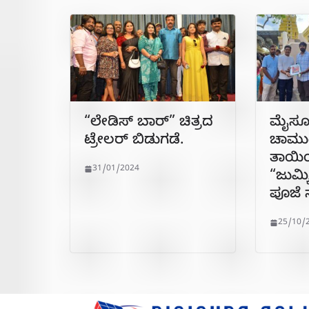
“ಲೇಡಿಸ್ ಬಾರ್” ಚಿತ್ರದ
ಮೈಸೂ
ಟ್ರೇಲರ್ ಬಿಡುಗಡೆ.
ಚಾಮುಂ
ತಾಯಿಯ
31/01/2024
“ಜುಮ್ಕಿ”
ಪೂಜೆ ನ
25/10/