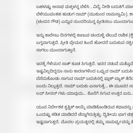
ಬಹಳಷ್ಟು ಅನಾಥ ಮಕ್ಕಳನ್ನ ಬೆಳೆಸಿ , ವಿದ್ಯೆ ನೀಡಿ ಬದುಕಿಗ
ಬೆಳೆಯುವಂತಹ ಹುಡುಗ ರಾಮ್ (ಮುಕುಂದ ರಾಮಸ್ವಾಮಿ). ಶಾಲಾ
(ಚಂದನ ಗೌಡ) ಎನ್ನುವ ಸುಂದರಿಯನ್ನ ಪ್ರೀತಿಸಲು ಮುಂದಾಗುವ
ಇನ್ನು ಕಾಲೇಜು ದಿನಗಳಲ್ಲಿ ಕಾಣುವ ಚಂದುಳ್ಳಿ ಚೆಲುವೆ ರಾಶಿಕ 
ಬಗ್ನವಾಗುತ್ತದೆ. ಪ್ರೀತಿ ಪ್ರೇಮದ ಹಿಂದೆ ಹೋದರೆ ಬದುಕುವ ನಶ
ಸಾಗಲು ಮುಂದಾಗುತ್ತಾನೆ.
ಇದಕ್ಕೆ ಗೆಳೆಯರ ಸಾತ್ ಕೂಡ ಸಿಗುತ್ತದೆ. ಇದರ ನಡುವೆ ಮತ್ತೊ
ಇಷ್ಟವಿಲ್ಲದಿದ್ದರೂ ನಾನು ಕಾರಣಗಳಿಂದ ಒಪ್ಪುವ ರಾಮ್ ಬದುಕ
ಬೆಸೆದುಕೊಂಡು ಸಾಗುವ ರಾಮ್ ಬದುಕಿನಲ್ಲಿ ಫ್ಲಾಶ್ ಬ್ಯಾಕ್ ತೆರೆದ
ಬಂದು ನಿಲ್ಲುತ್ತದೆ. ರಾಮ್ ಬದುಕು ಏನಾಗುತ್ತೆ… ಈ ಮೂವರ ನಾ
ಲವ್ ಸೀಸನ್ ಗಳು ಯಾವುದು… ಕೊನೆಗೆ ಸಿಗುವ ಉತ್ತರ ಏನು… ಇ
ಯುವ ನಿರ್ದೇಶಕ ಕೃತ್ವಿಕ್ ಆಯ್ಕೆ ಮಾಡಿಕೊಂಡಿರುವ ಕಥಾವಸ್ತು 
ಒಂದಷ್ಟು ಕಡಿತ ಮಾಡಿದರೆ ಚೆನ್ನಾಗಿರುತ್ತಿತ್ತು. ದ್ವಿತೀಯ ಭಾಗ
ಇಷ್ಟವಾಗುತ್ತದೆ. ಮೊದಲ ಪ್ರಯತ್ನದಲ್ಲಿ ತಮ್ಮ ಸಾಮರ್ಥ್ಯವನ್ನ