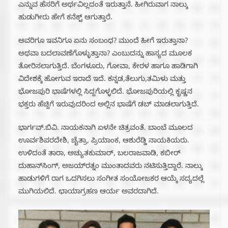
ಎನ್ನುವ ಹೆಸರಿಗೆ ಅರ್ಥವಿಲ್ಲದಂತೆ ಇರುತ್ತಾನೆ. ಹೀಗಿರುವಾಗ ನಾಲ್ಕು
ಹುಡುಗೀರು ಹೇಗೆ ಕನೆಕ್ಟ್ ಆಗುತ್ತಾರೆ.
ಅವರಿಗೂ ಇವನಿಗೂ ಏನು ಸಂಬಂಧ? ಮುಂದೆ ಹೀಗೆ ಇರುತ್ತಾನಾ?
ಅಥವಾ ಬದಲಾವಣೆಗೊಳ್ಳುತ್ತಾನಾ? ಎಂಬುದನ್ನು ಹಾಸ್ಯದ ಮೂಲಕ
ತೋರಿಸಲಾಗುತ್ತಿದೆ. ಬೆಂಗಳೂರು, ಗೋವಾ, ಕೇರಳ ಹಾಗೂ ಹಾಡಿಗಾಗಿ
ವಿದೇಶಕ್ಕೆ ಹೋಗುವ ಇರಾದೆ ಇದೆ. ಕನ್ನಡ,ತೆಲುಗು,ತಮಿಳು ಮತ್ತು
ಭೋಜಪುರಿ ಭಾಷೆಗಳಲ್ಲಿ ಸಿದ್ದಗೊಳ್ಳಲಿದೆ. ಭೋಜಪುರಿಯಲ್ಲಿ ಕೃಷ್ಣನ
ಭಕ್ತರು ಹೆಚ್ದಿಗೆ ಇರುವುದರಿಂದ ಅಲ್ಲಿನ ಭಾಷೆಗೆ ಡಬ್ ಮಾಡಲಾಗುತ್ತಿದೆ.
ಭಾರ್ಗವ್.ಬಿವಿ. ನಾಯಕನಾಗಿ ಏಳನೇ ಚಿತ್ರವಂತೆ. ಬಾಂಬೆ ಮೂಲದ
ಊರ್ವಶಿಪರದೇಶಿ, ಚೈತ್ರಾ, ಪ್ರಿಯಾಂಕ, ಆಶುರೆಡ್ಡಿ ನಾಯಕಿಯರು.
ಉಳಿದಂತೆ ತಾರಾ, ಅಚ್ಯುತಕುಮಾರ್, ಬಲರಾಜವಾಡಿ, ಕಬೀರ್‌
ದುಹಾನ್‌ಸಿಂಗ್, ಅಜಯ್‌ರತ್ನಂ ಮುಂತಾದವರು ನಟಿಸುತ್ತಿದ್ದಾರೆ. ನಾಲ್ಕು
ಹಾಡುಗಳಿಗೆ ರಾಗ ಒದಗಿಸಲು ಸಂಗೀತ ಸಂಯೋಜಕರ ಆಯ್ಕೆ ಸದ್ಯದಲ್ಲೆ
ಮುಗಿಯಲಿದೆ. ಛಾಯಾಗ್ರಹಣ ಆರ್ಯ ಅವರದಾಗಿದೆ.