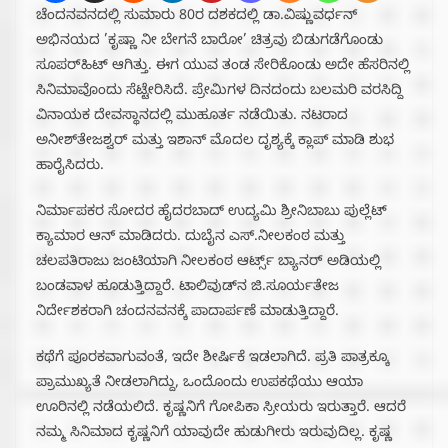
ಚೆಂದನವನದಲ್ಲಿ ಸುಮಾರು 80ರ ದಶಕದಲ್ಲಿ ಡಾ.ವಿಷ್ಣುವರ್ಧನ್
ಅಭಿನಯದ ’ಕೃಷ್ಣಾ ನೀ ಬೇಗನೆ ಬಾರೋ’ ಚಿತ್ರವು ಬಿಡುಗಡೆಗೊಂಡು
ಸೂಪರ್‌ಹಿಟ್ ಆಗಿತ್ತು. ಈಗ ಯುವ ತಂಡ ಸೇರಿಕೊಂಡು ಅದೇ ಹೆಸರಿನಲ್ಲಿ
ಸಿನಿಮಾವೊಂದು ಸೆಟ್ಟೇರಿಸಿದೆ. ಪ್ರೇಮಿಗಳ ದಿನದಂದು ಬಲಮರಿ ವರಸಿದ್ದಿ
ವಿನಾಯಕ ದೇವಸ್ಥಾನದಲ್ಲಿ ಮುಹೂರ್ತ ನಡೆಯಿತು. ನಟರಾದ
ಅನೀಶ್‌ತೇಜಶ್ವರ್ ಮತ್ತು ಇಶಾನ್ ಮೊದಲ ದೃಶ್ಯಕ್ಕೆ ಕ್ಲಾಪ್ ಮಾಡಿ ಶುಭ
ಹಾರೈಸಿದರು.
ನಿರ್ಮಾಪಕರ ಸೋದರ ಹೈದರಬಾದ್ ಉದ್ಯಮಿ ಶ್ರೀನಿಬಾಬು ಪುಲ್ಲೆಟ್
ಕ್ಯಾಮಾರ ಆನ್ ಮಾಡಿದರು. ದುಬೈನ ಎಸ್.ನೀಲಕಂಠ ಮತ್ತು
ಚಲಪತಿರಾಜು ಜಂಟಿಯಾಗಿ ನೀಲಕಂಠ ಆರ್ಟ್ಸ್ ಬ್ಯಾನರ್ ಅಡಿಯಲ್ಲಿ
ಬಂಡವಾಳ ಹೂಡುತ್ತಿದ್ದಾರೆ. ಟಾಲಿವುಡ್‌ನ ಜಿ.ಸೂರ್ಯತೇಜ
ನಿರ್ದೇಶಕರಾಗಿ ಚಂದನವನಕ್ಕೆ ಪಾದಾರ್ಪಣೆ ಮಾಡುತ್ತಿದ್ದಾರೆ.
ಕಥೆಗೆ ಪೂರಕವಾಗುವಂತೆ, ಇದೇ ಶೀರ್ಷಿಕೆ ಇಡಲಾಗಿದೆ. ಪ್ರತಿ ಪಾತ್ರಕ್ಕೂ
ಪ್ರಾಮುಖ್ಯತೆ ನೀಡಲಾಗಿದ್ದು, ಒಂದೊಂದು ಉಪಕಥೆಯು ಆಯಾ
ಊರಿನಲ್ಲಿ ನಡೆಯಲಿದೆ. ಕೃಷ್ಣನಿಗೆ ಗೋಪಿಕಾ ಸ್ರೀಯರು ಇರುತ್ತಾರೆ. ಆದರೆ
ನಮ್ಮ ಸಿನಿಮಾದ ಕೃಷ್ಣನಿಗೆ ಯಾವುದೇ ಹುಡುಗೀರು ಇರುವುದಿಲ್ಲ. ಕೃಷ್ಣ