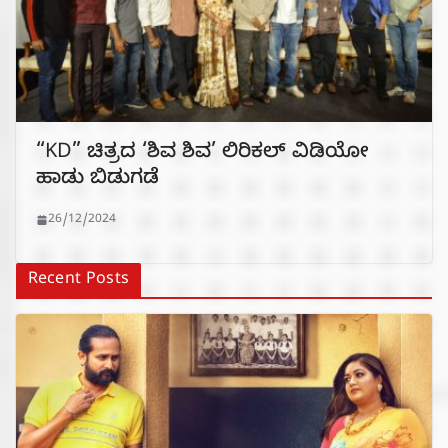
“KD” ಚಿತ್ರದ ‘ಶಿವ ಶಿವ’ ಲಿರಿಕಲ್ ವಿಡಿಯೋ
ಹಾಡು ಬಿಡುಗಡೆ
26/12/2024
Recent Posts