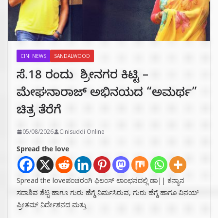
CINI NEWS
SANDALWOOD
ಸೆ.18 ರಂದು ಶ್ರೀನಗರ ಕಿಟ್ಟಿ –
ಮೇಘನಾರಾಜ್ ಅಭಿನಯದ “ಅಮರ್ಥ”
ಚಿತ್ರ ತೆರೆಗೆ
05/08/2026
Cinisuddi Online
Spread the love
Spread the loveಪಂಚರಂಗಿ ಫಿಲಂಸ್ ಲಾಂಛನದಲ್ಲಿ ಡಾ|| ಕನ್ಯಾನ
ಸದಾಶಿವ ಶೆಟ್ಟಿ ಹಾಗೂ ಗುರು ಹೆಗ್ಡೆ ನಿರ್ಮಸಿರುವ, ಗುರು ಹೆಗ್ಡೆ ಹಾಗೂ ವಿನಯ್
ಪ್ರೀತಮ್ ನಿರ್ದೇಶನದ ಮತ್ತು