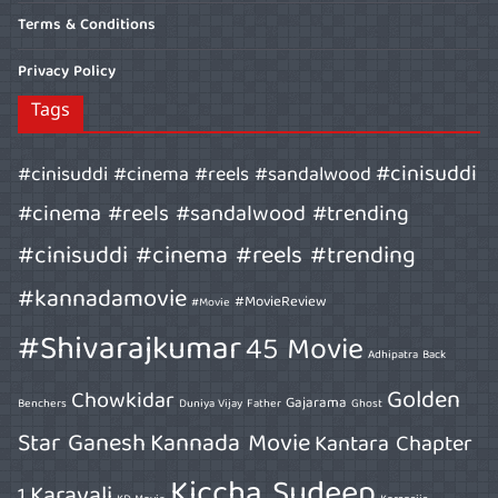
Terms & Conditions
Privacy Policy
Tags
#cinisuddi
#cinisuddi #cinema #reels #sandalwood
#cinema #reels #sandalwood #trending
#cinisuddi #cinema #reels #trending
#kannadamovie
#MovieReview
#Movie
#Shivarajkumar
45 Movie
Adhipatra
Back
Golden
Chowkidar
Gajarama
Benchers
Duniya Vijay
Father
Ghost
Star Ganesh
Kannada Movie
Kantara Chapter
Kiccha Sudeep
Karavali
1