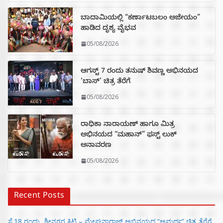
ಬಾದಾಮಿಯಲ್ಲಿ “ಕರ್ಣಾಟಬಲಂ ಅಜೇಯಂ”
ಹಾಡಿದ ದೃಶ್ಯ ವೈಭವ
05/08/2026
ಆಗಸ್ಟ್ 7 ರಂದು ತನುಷ್ ಶಿವಣ್ಣ ಅಭಿನಯದ
‘ಬಾಸ್’ ಚಿತ್ರ ತೆರೆಗೆ
05/08/2026
ರಾಧಿಕಾ ನಾರಾಯಣ್ ಹಾಗೂ ಮಿತ್ರ
ಅಭಿನಯದ “ಮಹಾನ್” ಫಸ್ಟ್ ಲುಕ್
ಅನಾವರಣ
05/08/2026
Recent Posts
ಸೆ.18 ರಂದು ಶ್ರೀನಗರ ಕಿಟ್ಟಿ – ಮೇಘನಾರಾಜ್ ಅಭಿನಯದ “ಅಮರ್ಥ” ಚಿತ್ರ ತೆರೆಗೆ