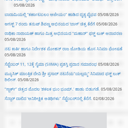
05/08/2026
ಬಾದಾಮಿಯಲ್ಲಿ “ಕರ್ಣಾಟಬಲಂ ಅಜೇಯಂ” ಹಾಡಿದ ದೃಶ್ಯ ವೈಭವ
05/08/2026
ಆಗಸ್ಟ್ 7 ರಂದು ತನುಷ್ ಶಿವಣ್ಣ ಅಭಿನಯದ ‘ಬಾಸ್’ ಚಿತ್ರ ತೆರೆಗೆ
05/08/2026
ರಾಧಿಕಾ ನಾರಾಯಣ್ ಹಾಗೂ ಮಿತ್ರ ಅಭಿನಯದ “ಮಹಾನ್” ಫಸ್ಟ್ ಲುಕ್ ಅನಾವರಣ
05/08/2026
ನಟ ಕಾರ್ತಿ ಹಾಗೂ ನಿರ್ದೇಶಕ ಮೋಹನ್ ರಾಜ ಜೋಡಿಯ ಹೊಸ ಸಿನಿಮಾ ಘೋಷಣೆ
05/08/2026
ಸೆಪ್ಟೆಂಬರ್ 11, 12ಕ್ಕೆ ಸೈಮಾ (SIIMA) ಪ್ರಶಸ್ತಿ ಪ್ರದಾನ ಸಮಾರಂಭ
05/08/2026
ಮ್ಯೂಸಿಕ್‌ ಮಾಂತ್ರಿಕ ದೇವಿ ಶ್ರೀ ಪ್ರಸಾದ್ ನಟನೆಯ”ಯಲ್ಲಮ್ಮ” ಸಿನಿಮಾದ ಫಸ್ಟ್‌ ಲುಕ್‌
ರಿಲೀಸ್.
05/08/2026
“ಸ್ಪಾರ್ಕ್” ಚಿತ್ರದ ಮೊದಲ‌ ‘ಶಕಲಕ ಭುಂ‌ ಭೂಮ್..’ ಹಾಡು ಬಿಡುಗಡೆ.
05/08/2026
ಸೆನ್ಸಾರ್ ದಾಟಿದ ‘ಅನಿರೀಕ್ಷಿತ ಅತಿಥಿಗಳು” ಸೆಪ್ಟೆಂಬರ್‌ನಲ್ಲಿ ತೆರೆಗೆ.
02/08/2026