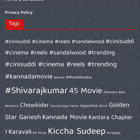
Privacy Policy
Tags
#cinisuddi
#cinisuddi #cinema #reels #sandalwood
#cinema #reels #sandalwood #trending
#cinisuddi #cinema #reels #trending
#kannadamovie
#MovieReview
#Movie
#Shivarajkumar
45 Movie
Adhipatra
Back
Golden
Chowkidar
Gajarama
Benchers
Duniya Vijay
Father
Ghost
Star Ganesh
Kannada Movie
Kantara Chapter
Kiccha Sudeep
Karavali
1
KD Movie
Koragajja