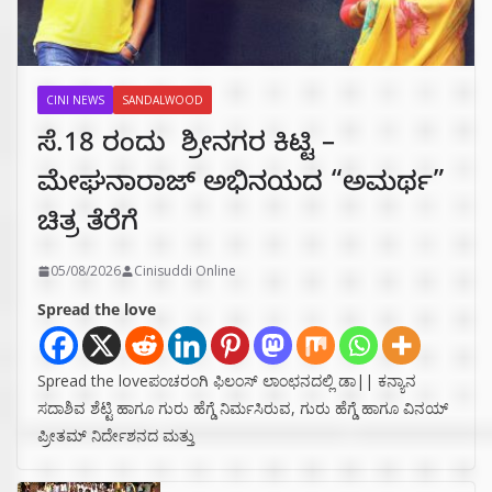
CINI NEWS
SANDALWOOD
ಸೆ.18 ರಂದು ಶ್ರೀನಗರ ಕಿಟ್ಟಿ –
ಮೇಘನಾರಾಜ್ ಅಭಿನಯದ “ಅಮರ್ಥ”
ಚಿತ್ರ ತೆರೆಗೆ
05/08/2026
Cinisuddi Online
Spread the love
Spread the loveಪಂಚರಂಗಿ ಫಿಲಂಸ್ ಲಾಂಛನದಲ್ಲಿ ಡಾ|| ಕನ್ಯಾನ
ಸದಾಶಿವ ಶೆಟ್ಟಿ ಹಾಗೂ ಗುರು ಹೆಗ್ಡೆ ನಿರ್ಮಸಿರುವ, ಗುರು ಹೆಗ್ಡೆ ಹಾಗೂ ವಿನಯ್
ಪ್ರೀತಮ್ ನಿರ್ದೇಶನದ ಮತ್ತು