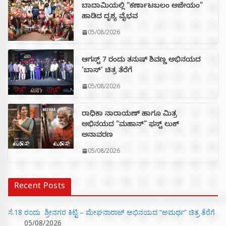
ಬಾದಾಮಿಯಲ್ಲಿ “ಕರ್ಣಾಟಬಲಂ ಅಜೇಯಂ”
ಹಾಡಿದ ದೃಶ್ಯ ವೈಭವ
05/08/2026
ಆಗಸ್ಟ್ 7 ರಂದು ತನುಷ್ ಶಿವಣ್ಣ ಅಭಿನಯದ
‘ಬಾಸ್’ ಚಿತ್ರ ತೆರೆಗೆ
05/08/2026
ರಾಧಿಕಾ ನಾರಾಯಣ್ ಹಾಗೂ ಮಿತ್ರ
ಅಭಿನಯದ “ಮಹಾನ್” ಫಸ್ಟ್ ಲುಕ್
ಅನಾವರಣ
05/08/2026
Recent Posts
ಸೆ.18 ರಂದು ಶ್ರೀನಗರ ಕಿಟ್ಟಿ – ಮೇಘನಾರಾಜ್ ಅಭಿನಯದ “ಅಮರ್ಥ” ಚಿತ್ರ ತೆರೆಗೆ
05/08/2026