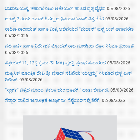
ಬಾದಾಮಿಯಲ್ಲಿ “ಕರ್ಣಾಟಬಲಂ ಅಜೇಯಂ” ಹಾಡಿದ ದೃಶ್ಯ ವೈಭವ
05/08/2026
ಆಗಸ್ಟ್ 7 ರಂದು ತನುಷ್ ಶಿವಣ್ಣ ಅಭಿನಯದ ‘ಬಾಸ್’ ಚಿತ್ರ ತೆರೆಗೆ
05/08/2026
ರಾಧಿಕಾ ನಾರಾಯಣ್ ಹಾಗೂ ಮಿತ್ರ ಅಭಿನಯದ “ಮಹಾನ್” ಫಸ್ಟ್ ಲುಕ್ ಅನಾವರಣ
05/08/2026
ನಟ ಕಾರ್ತಿ ಹಾಗೂ ನಿರ್ದೇಶಕ ಮೋಹನ್ ರಾಜ ಜೋಡಿಯ ಹೊಸ ಸಿನಿಮಾ ಘೋಷಣೆ
05/08/2026
ಸೆಪ್ಟೆಂಬರ್ 11, 12ಕ್ಕೆ ಸೈಮಾ (SIIMA) ಪ್ರಶಸ್ತಿ ಪ್ರದಾನ ಸಮಾರಂಭ
05/08/2026
ಮ್ಯೂಸಿಕ್‌ ಮಾಂತ್ರಿಕ ದೇವಿ ಶ್ರೀ ಪ್ರಸಾದ್ ನಟನೆಯ”ಯಲ್ಲಮ್ಮ” ಸಿನಿಮಾದ ಫಸ್ಟ್‌ ಲುಕ್‌
ರಿಲೀಸ್.
05/08/2026
“ಸ್ಪಾರ್ಕ್” ಚಿತ್ರದ ಮೊದಲ‌ ‘ಶಕಲಕ ಭುಂ‌ ಭೂಮ್..’ ಹಾಡು ಬಿಡುಗಡೆ.
05/08/2026
ಸೆನ್ಸಾರ್ ದಾಟಿದ ‘ಅನಿರೀಕ್ಷಿತ ಅತಿಥಿಗಳು” ಸೆಪ್ಟೆಂಬರ್‌ನಲ್ಲಿ ತೆರೆಗೆ.
02/08/2026