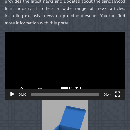
provides the latest news and updates about the sandalwood
film industry. It offers a wide range of news articles,
including exclusive news on prominent events. You can find
more information with this portal.
Video
Player
00:00
00:44