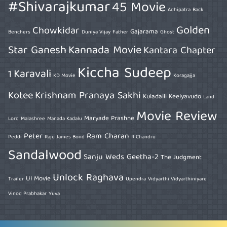
#Shivarajkumar
45 Movie
Adhipatra
Back
Golden
Chowkidar
Gajarama
Benchers
Duniya Vijay
Father
Ghost
Star Ganesh
Kannada Movie
Kantara Chapter
Kiccha Sudeep
Karavali
1
KD Movie
Koragajja
Kotee
Krishnam Pranaya Sakhi
Kuladalli Keelyavudo
Land
Movie Review
Maryade Prashne
Lord
Malashree
Manada Kadalu
Peter
Ram Charan
Peddi
Raju James Bond
R Chandru
Sandalwood
Sanju Weds Geetha-2
The Judgment
Unlock Raghava
UI Movie
Trailer
Upendra
Vidyarthi Vidyarthiniyare
Vinod Prabhakar
Yuva