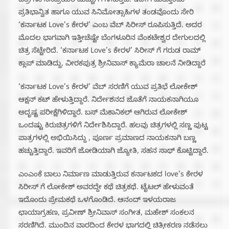
ಚಿತ್ರಗಳು ಸಿನಿಪ್ರಿಯರ ಮೆಚ್ಚುಗೆ ಗಳಿಸುತ್ತಿವೆ. ಇದೀಗ ಮತ್ತೊಂದು
ಪ್ರತಿಭಾನ್ವಿತ ಹಾಗೂ ಯುವ ಸಿನಿಮೋತ್ಸಾಹಿಗಳ ತಂಡವೊಂದು ಸೇರಿ
‘ಕರ್ನಾಟಕ Love’s ಕೇರಳ’ ಎಂಬ ವೆಬ್ ಸಿರೀಸ್ ರೂಪಿಸುತ್ತಿದೆ.‌ ಅದರ
ಮೊದಲ ಭಾಗವಾಗಿ ಇತ್ತೀಚೆಷ್ಟೇ ಬೆಂಗಳೂರಿನ ವೆಂಕಟೇಶ್ವರ ದೇಗುಲದಲ್ಲಿ
ಚಿತ್ರ ಸೆಟ್ಟೇರಿದೆ. ‘ಕರ್ನಾಟಕ Love’s ಕೇರಳ’ ಸಿರೀಸ್ ಗೆ ಗರುಡ ರಾಮ್
ಕ್ಲಾಪ್ ಮಾಡಿದ್ದು, ವೀರಕಪುತ್ರ ಶ್ರೀನಿವಾಸ್ ಕ್ಯಾಮೆರಾ ಚಾಲನೆ ನೀಡಿದ್ದಾರೆ
‘ಕರ್ನಾಟಕ Love’s ಕೇರಳ’ ವೆಬ್ ಸರಣಿಗೆ ಯುವ ಪ್ರತಿಭೆ ಲೋಕೇಶ್
ಆಕ್ಷನ್ ಕಟ್ ಹೇಳುತ್ತಿದ್ದಾರೆ. ನಿರ್ದೇಶನದ ಜೊತೆಗೆ ನಾಯಕನಾಗಿಯೂ
ಅದೃಷ್ಟ ಪರೀಕ್ಷೆಗಿಳಿದ್ದಾರೆ. ಬಸ್ ಮೆಕಾನಿಕಲ್ ಆಗಿರುವ ಲೋಕೇಶ್‌‌
ಒಂದಷ್ಟು ಕಿರುಚಿತ್ರಗಳಿಗೆ ನಿರ್ದೇಶಿಸಿದ್ದಾರೆ. ಹಲವು ಚಿತ್ರಗಳಲ್ಲಿ ಸಣ್ಣ ಪುಟ್ಟ
ಪಾತ್ರಗಳಲ್ಲಿ ಅಭಿಯಿಸಿದ್ದು , ಪೂರ್ಣ ಪ್ರಮಾಣದ ನಾಯಕನಾಗಿ ಬಣ್ಣ
ಹಚ್ಚುತ್ತಿದ್ದಾರೆ. ಇವರಿಗೆ ಜೋಡಿಯಾಗಿ ಜ್ಯೋತಿ, ಸಹನ ಸಾಥ್ ಕೊಟ್ಟಿದ್ದಾರೆ.
ಎಂಎಂಕೆ ಬಾಲು ನಿರ್ಮಾಣ‌ ಮಾಡುತ್ತಿರುವ ಕರ್ನಾಟಕದ love’s ಕೇರಳ
ಸಿರೀಸ್ ಗೆ ಲೋಕೇಶ್ ಅವರದ್ದೇ ಕಥೆ ಚಿತ್ರಕಥೆ. ಟೈಟಲ್ ಹೇಳುವಂತೆ
ಇದೊಂದು ಪ್ರೇಮಕಥೆ‌‌ ಒಳಗೊಂಡಿದೆ. ಆನಂದ್ ಇಳಯರಾಜ
ಛಾಯಾಗ್ರಹಣ, ಪ್ರವೀಣ್ ಶ್ರೀನಿವಾಸ್ ಸಂಗೀತ, ಮಹೇಶ್ ಸಂಕಲನ
ಸರಣಿಗಿದೆ.‌ ಮುಂದಿನ ವಾರದಿಂದ ಕೇರಳ ಭಾಗದಲ್ಲಿ ಚಿತ್ರೀಕರಣ ನಡೆಸಲು