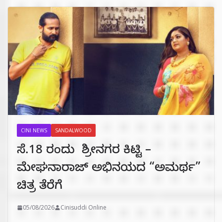
CINI NEWS
SANDALWOOD
ಸೆ.18 ರಂದು ಶ್ರೀನಗರ ಕಿಟ್ಟಿ –
ಮೇಘನಾರಾಜ್ ಅಭಿನಯದ “ಅಮರ್ಥ”
ಚಿತ್ರ ತೆರೆಗೆ
05/08/2026
Cinisuddi Online