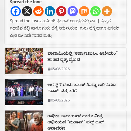
Spread the love
Spread the loveಪಂಚರಂಗಿ ಫಿಲಂಸ್ ಲಾಂಛನದಲ್ಲಿ ಡಾ|| ಕನ್ಯಾನ
ಸದಾಶಿವ ಶೆಟ್ಟಿ ಹಾಗೂ ಗುರು ಹೆಗ್ಡೆ ನಿರ್ಮಸಿರುವ, ಗುರು ಹೆಗ್ಡೆ ಹಾಗೂ ವಿನಯ್
ಪ್ರೀತಮ್ ನಿರ್ದೇಶನದ ಮತ್ತು
ಬಾದಾಮಿಯಲ್ಲಿ “ಕರ್ಣಾಟಬಲಂ ಅಜೇಯಂ”
ಹಾಡಿದ ದೃಶ್ಯ ವೈಭವ
05/08/2026
ಆಗಸ್ಟ್ 7 ರಂದು ತನುಷ್ ಶಿವಣ್ಣ ಅಭಿನಯದ
‘ಬಾಸ್’ ಚಿತ್ರ ತೆರೆಗೆ
05/08/2026
ರಾಧಿಕಾ ನಾರಾಯಣ್ ಹಾಗೂ ಮಿತ್ರ
ಅಭಿನಯದ “ಮಹಾನ್” ಫಸ್ಟ್ ಲುಕ್
ಅನಾವರಣ