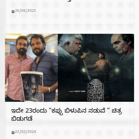
26/08/2025
ಇದೇ 23ರಂದು “ಕಪ್ಪು ಬಿಳುಪಿನ ನಡುವೆ ” ಚಿತ್ರ
ಬಿಡುಗಡೆ
22/02/2024