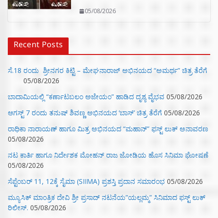
05/08/2026
Recent Posts
ಸೆ.18 ರಂದು ಶ್ರೀನಗರ ಕಿಟ್ಟಿ – ಮೇಘನಾರಾಜ್ ಅಭಿನಯದ “ಅಮರ್ಥ” ಚಿತ್ರ ತೆರೆಗೆ
05/08/2026
ಬಾದಾಮಿಯಲ್ಲಿ “ಕರ್ಣಾಟಬಲಂ ಅಜೇಯಂ” ಹಾಡಿದ ದೃಶ್ಯ ವೈಭವ
05/08/2026
ಆಗಸ್ಟ್ 7 ರಂದು ತನುಷ್ ಶಿವಣ್ಣ ಅಭಿನಯದ ‘ಬಾಸ್’ ಚಿತ್ರ ತೆರೆಗೆ
05/08/2026
ರಾಧಿಕಾ ನಾರಾಯಣ್ ಹಾಗೂ ಮಿತ್ರ ಅಭಿನಯದ “ಮಹಾನ್” ಫಸ್ಟ್ ಲುಕ್ ಅನಾವರಣ
05/08/2026
ನಟ ಕಾರ್ತಿ ಹಾಗೂ ನಿರ್ದೇಶಕ ಮೋಹನ್ ರಾಜ ಜೋಡಿಯ ಹೊಸ ಸಿನಿಮಾ ಘೋಷಣೆ
05/08/2026
ಸೆಪ್ಟೆಂಬರ್ 11, 12ಕ್ಕೆ ಸೈಮಾ (SIIMA) ಪ್ರಶಸ್ತಿ ಪ್ರದಾನ ಸಮಾರಂಭ
05/08/2026
ಮ್ಯೂಸಿಕ್‌ ಮಾಂತ್ರಿಕ ದೇವಿ ಶ್ರೀ ಪ್ರಸಾದ್ ನಟನೆಯ”ಯಲ್ಲಮ್ಮ” ಸಿನಿಮಾದ ಫಸ್ಟ್‌ ಲುಕ್‌
ರಿಲೀಸ್.
05/08/2026