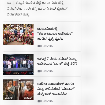
ಡಾ|| ಕನ್ಯಾನ ಸದಾಶಿವ ಶೆಟ್ಟಿ ಹಾಗೂ ಗುರು ಹೆಗ್ಡೆ
ನಿರ್ಮಸಿರುವ, ಗುರು ಹೆಗ್ಡೆ ಹಾಗೂ ವಿನಯ್ ಪ್ರೀತಮ್
ನಿರ್ದೇಶನದ ಮತ್ತು
ಬಾದಾಮಿಯಲ್ಲಿ
“ಕರ್ಣಾಟಬಲಂ ಅಜೇಯಂ”
ಹಾಡಿದ ದೃಶ್ಯ ವೈಭವ
05/08/2026
ಆಗಸ್ಟ್ 7 ರಂದು ತನುಷ್ ಶಿವಣ್ಣ
ಅಭಿನಯದ ‘ಬಾಸ್’ ಚಿತ್ರ ತೆರೆಗೆ
05/08/2026
ರಾಧಿಕಾ ನಾರಾಯಣ್ ಹಾಗೂ
ಮಿತ್ರ ಅಭಿನಯದ “ಮಹಾನ್”
ಫಸ್ಟ್ ಲುಕ್ ಅನಾವರಣ
05/08/2026