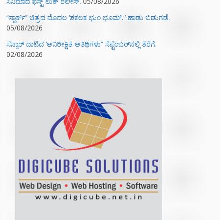
ಸಿನಿಮಾದ ಫಸ್ಟ್‌ ಲುಕ್‌ ರಿಲೀಸ್.
05/08/2026
“ಸ್ಪಾರ್ಕ್” ಚಿತ್ರದ ಮೊದಲ‌ ‘ಶಕಲಕ ಭುಂ‌ ಭೂಮ್..’ ಹಾಡು ಬಿಡುಗಡೆ.
05/08/2026
ಸೆನ್ಸಾರ್ ದಾಟಿದ ‘ಅನಿರೀಕ್ಷಿತ ಅತಿಥಿಗಳು” ಸೆಪ್ಟೆಂಬರ್‌ನಲ್ಲಿ ತೆರೆಗೆ.
02/08/2026