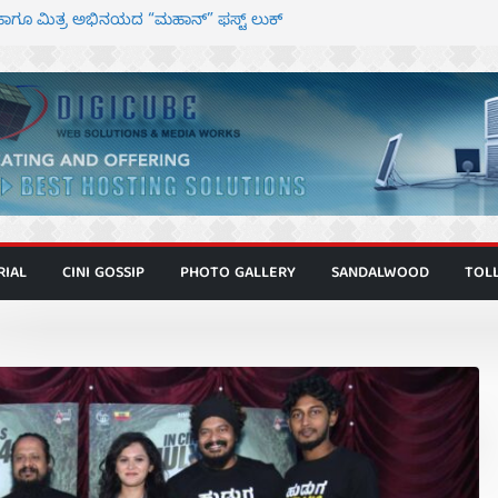
ಾಗೂ ಮಿತ್ರ ಅಭಿನಯದ “ಮಹಾನ್” ಫಸ್ಟ್ ಲುಕ್
ಿರ್ದೇಶಕ ಮೋಹನ್ ರಾಜ ಜೋಡಿಯ ಹೊಸ ಸಿನಿಮಾ
ರ ಕಿಟ್ಟಿ – ಮೇಘನಾರಾಜ್ ಅಭಿನಯದ “ಅಮರ್ಥ” ಚಿತ್ರ
ಣಾಟಬಲಂ ಅಜೇಯಂ” ಹಾಡಿದ ದೃಶ್ಯ ವೈಭವ
 ಶಿವಣ್ಣ ಅಭಿನಯದ ‘ಬಾಸ್’ ಚಿತ್ರ ತೆರೆಗೆ
RIAL
CINI GOSSIP
PHOTO GALLERY
SANDALWOOD
TOL