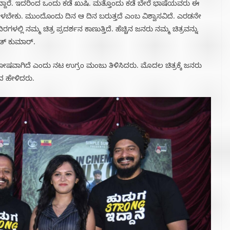
ತ್ತಿದ್ದಾರೆ. ಇದರಿಂದ ಒಂದು ಕಡೆ ಖುಷಿ. ಮತ್ತೊಂದು ಕಡೆ ಬೇರೆ ಭಾಷೆಯವರು ಈ
 ಹೇಳಬೇಕು.‌ ಮುಂದೊಂದು ದಿನ ಆ ದಿನ ಬರುತ್ತದೆ ಎಂಬ ವಿಶ್ವಾಸವಿದೆ. ಎರಡನೇ
ಲ್ಲಿ ನಮ್ಮ ಚಿತ್ರ ಪ್ರದರ್ಶನ ಕಾಣುತ್ತಿದೆ. ಹೆಚ್ಚಿನ ಜನರು ನಮ್ಮ ಚಿತ್ರವನ್ನು
ಿತ್ ಕುಮಾರ್.
ಹಳ ಸಂತೋಷವಾಗಿದೆ ಎಂದು ನಟ ಉಗ್ರಂ ಮಂಜು ತಿಳಿಸಿದರು. ಮೊದಲ ಚಿತ್ರಕ್ಕೆ ಜನರು
ದ ಹೇಳಿದರು.