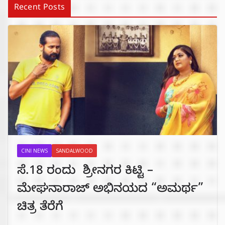
Recent Posts
CINI NEWS
SANDALWOOD
ಸೆ.18 ರಂದು ಶ್ರೀನಗರ ಕಿಟ್ಟಿ –
ಮೇಘನಾರಾಜ್ ಅಭಿನಯದ “ಅಮರ್ಥ”
ಚಿತ್ರ ತೆರೆಗೆ