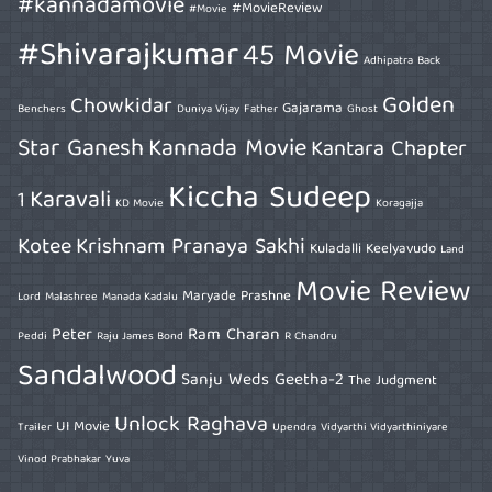
#kannadamovie
#MovieReview
#Movie
#Shivarajkumar
45 Movie
Adhipatra
Back
Golden
Chowkidar
Gajarama
Benchers
Duniya Vijay
Father
Ghost
Star Ganesh
Kannada Movie
Kantara Chapter
Kiccha Sudeep
Karavali
1
KD Movie
Koragajja
Kotee
Krishnam Pranaya Sakhi
Kuladalli Keelyavudo
Land
Movie Review
Maryade Prashne
Lord
Malashree
Manada Kadalu
Peter
Ram Charan
Peddi
Raju James Bond
R Chandru
Sandalwood
Sanju Weds Geetha-2
The Judgment
Unlock Raghava
UI Movie
Trailer
Upendra
Vidyarthi Vidyarthiniyare
Vinod Prabhakar
Yuva