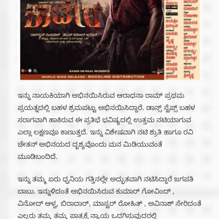
ಇನ್ನು ನಾಯಕಿಯಾಗಿ ಅಭಿನಯಿಸಿರುವ ಆರಾಧನಾ ರಾಮ್ ಪ್ರಥಮ
ಪ್ರಯತ್ನದಲ್ಲಿ ಬಹಳ ಶ್ರಮಪಟ್ಟು ಅಭಿನಯಿಸಿದ್ದಾರೆ. ಡಾನ್ಸ್ ಸ್ಟೆಪ್ಸ್ ಬಹಳ
ಸರಾಗವಾಗಿ ಹಾಕಿರುವ ಈ ಪ್ರತಿಭೆ ಭವಿಷ್ಯದಲ್ಲಿ ಉತ್ತಮ ನಟಿಯಾಗುವ
ಎಲ್ಲಾ ಲಕ್ಷಣವೂ ಕಾಣುತ್ತದೆ. ಇನ್ನು ವಿಶೇಷವಾಗಿ ನಟಿ ಶ್ರುತಿ ಹಾಗೂ ರವಿ
ಚೇತನ್ ಅಭಿನಯದ ದೃಶ್ಯವೊಂದು ಮನ ಮಿಡಿಯುವಂತೆ
ಮೂಡಿಬಂದಿದೆ.
ಇನ್ನು ತಮ್ಮ ಏರು ಧ್ವನಿಯ ಗತ್ತಿನಲ್ಲೇ ಅದ್ಭುತವಾಗಿ ನಟಿಸಿದ್ದಾರೆ ಜಗಪತಿ
ಬಾಬು. ಇನ್ನುಳಿದಂತೆ ಅಭಿನಯಿಸಿರುವ ಕುಮಾರ್ ಗೋವಿಂದ್ ,
ವಿನೋದ್ ಆಳ್ವ, ಬಿರಾದಾರ್, ಮಾಸ್ಟರ್ ರೋಹಿತ್ , ಅವಿನಾಶ್ ಸೇರಿದಂತೆ
ಎಲ್ಲರು ತಮ್ಮ ತಮ್ಮ ಪಾತ್ರಕ್ಕೆ ನ್ಯಾಯ ಒದಗಿಸುವುದರಲ್ಲಿ