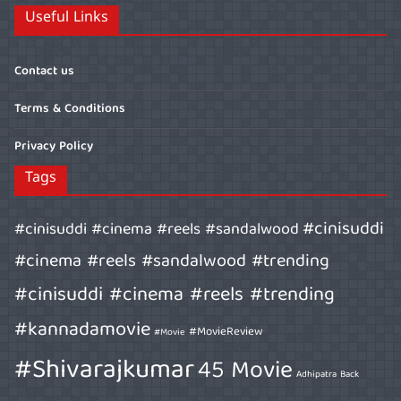
Useful Links
Contact us
Terms & Conditions
Privacy Policy
Tags
#cinisuddi
#cinisuddi #cinema #reels #sandalwood
#cinema #reels #sandalwood #trending
#cinisuddi #cinema #reels #trending
#kannadamovie
#MovieReview
#Movie
#Shivarajkumar
45 Movie
Adhipatra
Back