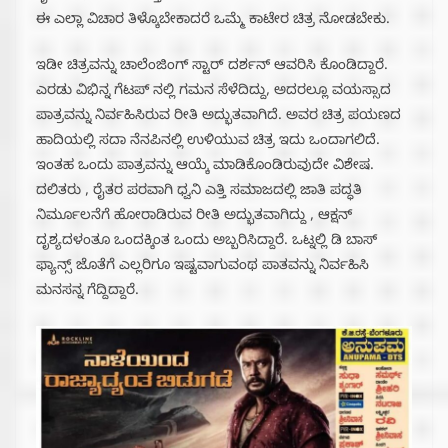
ಈ ಎಲ್ಲಾ ವಿಚಾರ ತಿಳ್ಕೊಬೇಕಾದರೆ ಒಮ್ಮೆ ಕಾಟೇರ ಚಿತ್ರ ನೋಡಬೇಕು.
ಇಡೀ ಚಿತ್ರವನ್ನು ಚಾಲೆಂಜಿಂಗ್ ಸ್ಟಾರ್ ದರ್ಶನ್ ಆವರಿಸಿ ಕೊಂಡಿದ್ದಾರೆ.
ಎರಡು ವಿಭಿನ್ನ ಗೆಟಪ್ ನಲ್ಲಿ ಗಮನ ಸೆಳೆದಿದ್ದು, ಅದರಲ್ಲೂ ವಯಸ್ಸಾದ
ಪಾತ್ರವನ್ನು ನಿರ್ವಹಿಸಿರುವ ರೀತಿ ಅದ್ಭುತವಾಗಿದೆ. ಅವರ ಚಿತ್ರ ಪಯಣದ
ಹಾದಿಯಲ್ಲಿ ಸದಾ ನೆನಪಿನಲ್ಲಿ ಉಳಿಯುವ ಚಿತ್ರ ಇದು ಒಂದಾಗಲಿದೆ.
ಇಂತಹ ಒಂದು ಪಾತ್ರವನ್ನು ಆಯ್ಕೆ ಮಾಡಿಕೊಂಡಿರುವುದೇ ವಿಶೇಷ.
ದಲಿತರು , ರೈತರ ಪರವಾಗಿ ಧ್ವನಿ ಎತ್ತಿ ಸಮಾಜದಲ್ಲಿ ಜಾತಿ ಪದ್ಧತಿ
ನಿರ್ಮೂಲನೆಗೆ ಹೋರಾಡಿರುವ ರೀತಿ ಅದ್ಭುತವಾಗಿದ್ದು , ಆಕ್ಷನ್
ದೃಶ್ಯದಳಂತೂ ಒಂದಕ್ಕಿಂತ ಒಂದು ಅಬ್ಬರಿಸಿದ್ದಾರೆ. ಒಟ್ನಲ್ಲಿ ಡಿ ಬಾಸ್
ಫ್ಯಾನ್ಸ್ ಜೊತೆಗೆ ಎಲ್ಲರಿಗೂ ಇಷ್ಟವಾಗುವಂಥ ಪಾತವನ್ನು ನಿರ್ವಹಿಸಿ
ಮನಸನ್ನ ಗೆದ್ದಿದ್ದಾರೆ.