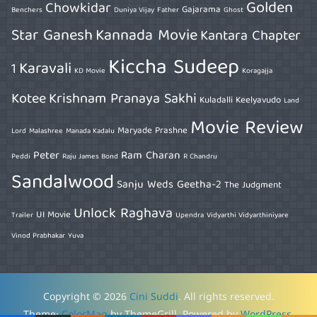
Golden
Chowkidar
Gajarama
Benchers
Duniya Vijay
Father
Ghost
Star Ganesh
Kannada Movie
Kantara Chapter
Kiccha Sudeep
Karavali
1
KD Movie
Koragajja
Kotee
Krishnam Pranaya Sakhi
Kuladalli Keelyavudo
Land
Movie Review
Maryade Prashne
Lord
Malashree
Manada Kadalu
Peter
Ram Charan
Peddi
Raju James Bond
R Chandru
Sandalwood
Sanju Weds Geetha-2
The Judgment
Unlock Raghava
UI Movie
Trailer
Upendra
Vidyarthi Vidyarthiniyare
Vinod Prabhakar
Yuva
Copyright © 2026
Cini Suddi
. All rights reserved.
Theme:
ColorMag
by ThemeGrill. Powered by
WordPress
.