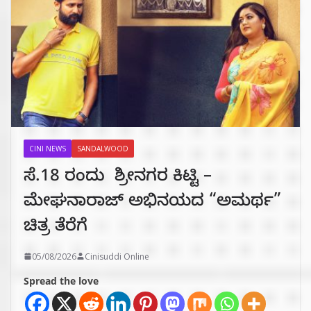
CINI NEWS
SANDALWOOD
ಸೆ.18 ರಂದು ಶ್ರೀನಗರ ಕಿಟ್ಟಿ –
ಮೇಘನಾರಾಜ್ ಅಭಿನಯದ “ಅಮರ್ಥ”
ಚಿತ್ರ ತೆರೆಗೆ
05/08/2026
Cinisuddi Online
Spread the love