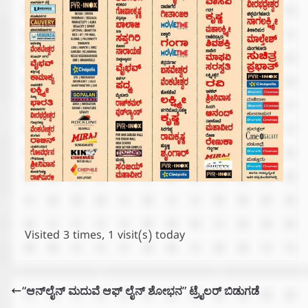
Visited 3 times, 1 visit(s) today
“ಆನ್‌ಲೈನ್ ಮದುವೆ ಆಫ್ ಲೈನ್ ಶೋಭನ” ಟ್ರೈಲರ್ ಬಿಡುಗಡೆ