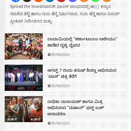
Spread the loveಪಂಚರಂಗಿ ಫಿಲಂಸ್ ಲಾಂಛನದಲ್ಲಿ ಡಾ|| ಕನ್ಯಾನ
ಸದಾಶಿವ ಶೆಟ್ಟಿ ಹಾಗೂ ಗುರು ಹೆಗ್ಡೆ ನಿರ್ಮಸಿರುವ, ಗುರು ಹೆಗ್ಡೆ ಹಾಗೂ ವಿನಯ್
ಪ್ರೀತಮ್ ನಿರ್ದೇಶನದ ಮತ್ತು
ಬಾದಾಮಿಯಲ್ಲಿ “ಕರ್ಣಾಟಬಲಂ ಅಜೇಯಂ”
ಹಾಡಿದ ದೃಶ್ಯ ವೈಭವ
05/08/2026
ಆಗಸ್ಟ್ 7 ರಂದು ತನುಷ್ ಶಿವಣ್ಣ ಅಭಿನಯದ
‘ಬಾಸ್’ ಚಿತ್ರ ತೆರೆಗೆ
05/08/2026
ರಾಧಿಕಾ ನಾರಾಯಣ್ ಹಾಗೂ ಮಿತ್ರ
ಅಭಿನಯದ “ಮಹಾನ್” ಫಸ್ಟ್ ಲುಕ್
ಅನಾವರಣ
05/08/2026