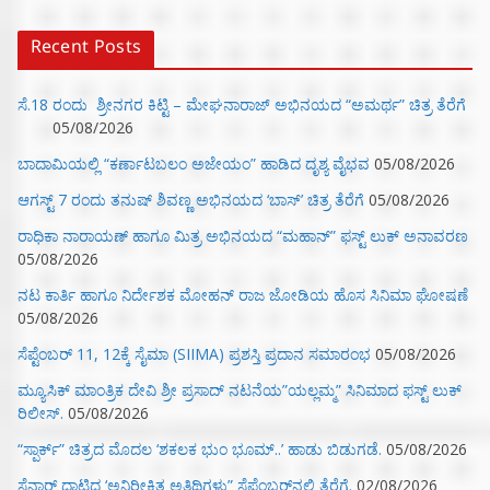
Recent Posts
ಸೆ.18 ರಂದು ಶ್ರೀನಗರ ಕಿಟ್ಟಿ – ಮೇಘನಾರಾಜ್ ಅಭಿನಯದ “ಅಮರ್ಥ” ಚಿತ್ರ ತೆರೆಗೆ
05/08/2026
ಬಾದಾಮಿಯಲ್ಲಿ “ಕರ್ಣಾಟಬಲಂ ಅಜೇಯಂ” ಹಾಡಿದ ದೃಶ್ಯ ವೈಭವ
05/08/2026
ಆಗಸ್ಟ್ 7 ರಂದು ತನುಷ್ ಶಿವಣ್ಣ ಅಭಿನಯದ ‘ಬಾಸ್’ ಚಿತ್ರ ತೆರೆಗೆ
05/08/2026
ರಾಧಿಕಾ ನಾರಾಯಣ್ ಹಾಗೂ ಮಿತ್ರ ಅಭಿನಯದ “ಮಹಾನ್” ಫಸ್ಟ್ ಲುಕ್ ಅನಾವರಣ
05/08/2026
ನಟ ಕಾರ್ತಿ ಹಾಗೂ ನಿರ್ದೇಶಕ ಮೋಹನ್ ರಾಜ ಜೋಡಿಯ ಹೊಸ ಸಿನಿಮಾ ಘೋಷಣೆ
05/08/2026
ಸೆಪ್ಟೆಂಬರ್ 11, 12ಕ್ಕೆ ಸೈಮಾ (SIIMA) ಪ್ರಶಸ್ತಿ ಪ್ರದಾನ ಸಮಾರಂಭ
05/08/2026
ಮ್ಯೂಸಿಕ್‌ ಮಾಂತ್ರಿಕ ದೇವಿ ಶ್ರೀ ಪ್ರಸಾದ್ ನಟನೆಯ”ಯಲ್ಲಮ್ಮ” ಸಿನಿಮಾದ ಫಸ್ಟ್‌ ಲುಕ್‌
ರಿಲೀಸ್.
05/08/2026
“ಸ್ಪಾರ್ಕ್” ಚಿತ್ರದ ಮೊದಲ‌ ‘ಶಕಲಕ ಭುಂ‌ ಭೂಮ್..’ ಹಾಡು ಬಿಡುಗಡೆ.
05/08/2026
ಸೆನ್ಸಾರ್ ದಾಟಿದ ‘ಅನಿರೀಕ್ಷಿತ ಅತಿಥಿಗಳು” ಸೆಪ್ಟೆಂಬರ್‌ನಲ್ಲಿ ತೆರೆಗೆ.
02/08/2026