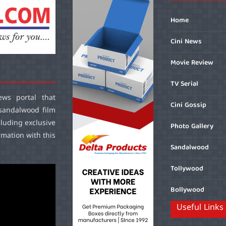
Home
Cini News
Movie Review
TV Serial
ws portal that
Cini Gossip
sandalwood film
cluding exclusive
Photo Gallery
mation with this
Sandalwood
Tollywood
Bollywood
Useful Links