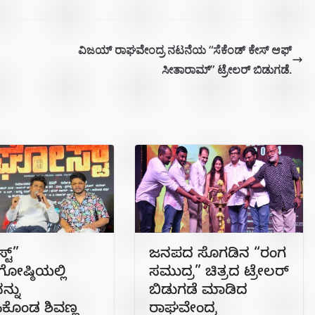
ವಿಜಯ್ ರಾಘವೇಂದ್ರ ನಟನೆಯ “ಸೆಕೆಂಡ್ ಕೇಸ್ ಆಫ್
ಸೀತಾರಾಮ್” ಟ್ರೇಲರ್ ಬಿಡುಗಡೆ.
ಟ್”
ಜನಪದ ಸೊಗಡಿನ “ರಂಗ
ಾಗೋಷ್ಠಿಯಲ್ಲಿ
ಸಮುದ್ರ” ಚಿತ್ರದ ಟ್ರೇಲರ್
ನ್ನು
ಬಿಡುಗಡೆ ಮಾಡಿದ
ಿಕೊಂಡ ಶಿವಣ್ಣ
ರಾಘವೇಂದ್ರ