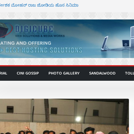
ಾಗೂ ಮಿತ್ರ ಅಭಿನಯದ “ಮಹಾನ್” ಫಸ್ಟ್ ಲುಕ್
ನಿರ್ದೇಶಕ ಮೋಹನ್ ರಾಜ ಜೋಡಿಯ ಹೊಸ ಸಿನಿಮಾ
ರ ಕಿಟ್ಟಿ – ಮೇಘನಾರಾಜ್ ಅಭಿನಯದ “ಅಮರ್ಥ” ಚಿತ್ರ
್ಣಾಟಬಲಂ ಅಜೇಯಂ” ಹಾಡಿದ ದೃಶ್ಯ ವೈಭವ
್ ಶಿವಣ್ಣ ಅಭಿನಯದ ‘ಬಾಸ್’ ಚಿತ್ರ ತೆರೆಗೆ
RIAL
CINI GOSSIP
PHOTO GALLERY
SANDALWOOD
TOL