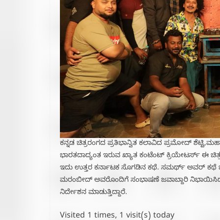
ಕನ್ನಡ ಚಿತ್ರರಂಗದ ಪ್ರತಿಭಾನ್ವಿತ ಕಲಾವಿದ ಪ್ರಮೋದ್ ಶೆಟ್ಟಿ,‌ಮ
ಭಾರತದಾದ್ಯಂತ ಇರುವ ಖ್ಯಾತ ಕಂಟೆಂಟ್ ಕ್ರಿಯೇಟರ್ಸ್ ಈ ಚಿತ್
ಇದು ಉತ್ತರ ಕರ್ನಾಟಕ ಸೊಗಡಿನ ಕಥೆ. ಸಮರ್ಥ್ ಅವರ್ ಕಥೆ ಬರ
ಮರಂಬೀದ್ ಅವರೊಂದಿಗೆ ಸಂಭಾಷಣೆ ಜವಾಬ್ದಾರಿ ನಿಭಾಯಿಸಿದ್ದ
ನಿರ್ದೇಶನ ಮಾಡುತ್ತಿದ್ದಾರೆ.
Visited 1 times, 1 visit(s) today