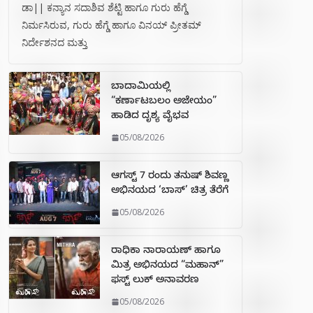
ಡಾ|| ಕನ್ಯಾನ ಸದಾಶಿವ ಶೆಟ್ಟಿ ಹಾಗೂ ಗುರು ಹೆಗ್ಡೆ
ನಿರ್ಮಸಿರುವ, ಗುರು ಹೆಗ್ಡೆ ಹಾಗೂ ವಿನಯ್ ಪ್ರೀತಮ್
ನಿರ್ದೇಶನದ ಮತ್ತು
ಬಾದಾಮಿಯಲ್ಲಿ
“ಕರ್ಣಾಟಬಲಂ ಅಜೇಯಂ”
ಹಾಡಿದ ದೃಶ್ಯ ವೈಭವ
05/08/2026
ಆಗಸ್ಟ್ 7 ರಂದು ತನುಷ್ ಶಿವಣ್ಣ
ಅಭಿನಯದ ‘ಬಾಸ್’ ಚಿತ್ರ ತೆರೆಗೆ
05/08/2026
ರಾಧಿಕಾ ನಾರಾಯಣ್ ಹಾಗೂ
ಮಿತ್ರ ಅಭಿನಯದ “ಮಹಾನ್”
ಫಸ್ಟ್ ಲುಕ್ ಅನಾವರಣ
05/08/2026