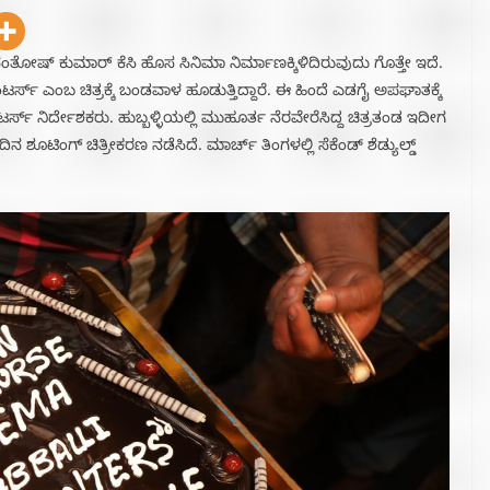
ೋಷ್ ಕುಮಾರ್ ಕೆಸಿ ಹೊಸ ಸಿನಿಮಾ ನಿರ್ಮಾಣಕ್ಕಿಳಿದಿರುವುದು ಗೊತ್ತೇ ಇದೆ.
ಂಟರ್ಸ್ ಎಂಬ ಚಿತ್ರಕ್ಕೆ ಬಂಡವಾಳ ಹೂಡುತ್ತಿದ್ದಾರೆ. ಈ ಹಿಂದೆ ಎಡಗೈ ಅಪಘಾತಕ್ಕೆ
ಹಂಟರ್ಸ್ ನಿರ್ದೇಶಕರು. ಹುಬ್ಬಳ್ಳಿಯಲ್ಲಿ ಮುಹೂರ್ತ ನೆರವೇರೆಸಿದ್ದ ಚಿತ್ರತಂಡ ಇದೀಗ
 ಶೂಟಿಂಗ್ ಚಿತ್ರೀಕರಣ ನಡೆಸಿದೆ. ಮಾರ್ಚ್ ತಿಂಗಳಲ್ಲಿ ಸೆಕೆಂಡ್ ಶೆಡ್ಯುಲ್ಡ್