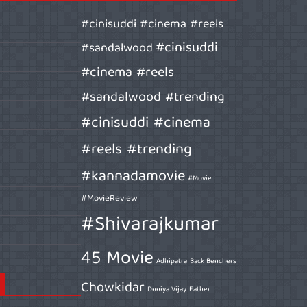
#cinisuddi #cinema #reels
#cinisuddi
#sandalwood
#cinema #reels
#sandalwood #trending
#cinisuddi #cinema
#reels #trending
#kannadamovie
#Movie
#MovieReview
#Shivarajkumar
45 Movie
Adhipatra
Back Benchers
Chowkidar
Duniya Vijay
Father