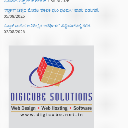
ಸಿನಿಮಾದ ಫಸ್ಟ್‌ ಲುಕ್‌ ರಿಲೀಸ್.
05/08/2026
“ಸ್ಪಾರ್ಕ್” ಚಿತ್ರದ ಮೊದಲ‌ ‘ಶಕಲಕ ಭುಂ‌ ಭೂಮ್..’ ಹಾಡು ಬಿಡುಗಡೆ.
05/08/2026
ಸೆನ್ಸಾರ್ ದಾಟಿದ ‘ಅನಿರೀಕ್ಷಿತ ಅತಿಥಿಗಳು” ಸೆಪ್ಟೆಂಬರ್‌ನಲ್ಲಿ ತೆರೆಗೆ.
02/08/2026