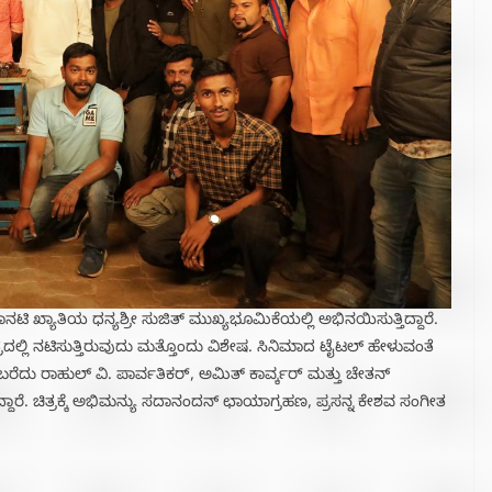
ಹಾನಟಿ‌ ಖ್ಯಾತಿಯ ಧನ್ಯಶ್ರೀ ಸುಜಿತ್ ಮುಖ್ಯಭೂಮಿಕೆಯಲ್ಲಿ ಅಭಿನಯಿಸುತ್ತಿದ್ದಾರೆ.
ರದಲ್ಲಿ ನಟಿಸುತ್ತಿರುವುದು ಮತ್ತೊಂದು ವಿಶೇಷ. ಸಿನಿಮಾದ ಟೈಟಲ್ ಹೇಳುವಂತೆ
ೆದು ರಾಹುಲ್ ವಿ. ಪಾರ್ವತಿಕರ್, ಅಮಿತ್ ಕಾರ್ವ್ಕರ್ ಮತ್ತು ಚೇತನ್
ಾರೆ. ಚಿತ್ರಕ್ಕೆ ಅಭಿಮನ್ಯು ಸದಾನಂದನ್ ಛಾಯಾಗ್ರಹಣ, ಪ್ರಸನ್ನ ಕೇಶವ ಸಂಗೀತ