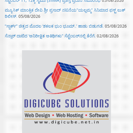
ಸೆಪ್ಟೆಂಬರ್ 11, 12ಕ್ಕೆ ಸೈಮಾ (SIIMA) ಪ್ರಶಸ್ತಿ ಪ್ರದಾನ ಸಮಾರಂಭ
05/08/2026
ಮ್ಯೂಸಿಕ್‌ ಮಾಂತ್ರಿಕ ದೇವಿ ಶ್ರೀ ಪ್ರಸಾದ್ ನಟನೆಯ”ಯಲ್ಲಮ್ಮ” ಸಿನಿಮಾದ ಫಸ್ಟ್‌ ಲುಕ್‌
ರಿಲೀಸ್.
05/08/2026
“ಸ್ಪಾರ್ಕ್” ಚಿತ್ರದ ಮೊದಲ‌ ‘ಶಕಲಕ ಭುಂ‌ ಭೂಮ್..’ ಹಾಡು ಬಿಡುಗಡೆ.
05/08/2026
ಸೆನ್ಸಾರ್ ದಾಟಿದ ‘ಅನಿರೀಕ್ಷಿತ ಅತಿಥಿಗಳು” ಸೆಪ್ಟೆಂಬರ್‌ನಲ್ಲಿ ತೆರೆಗೆ.
02/08/2026