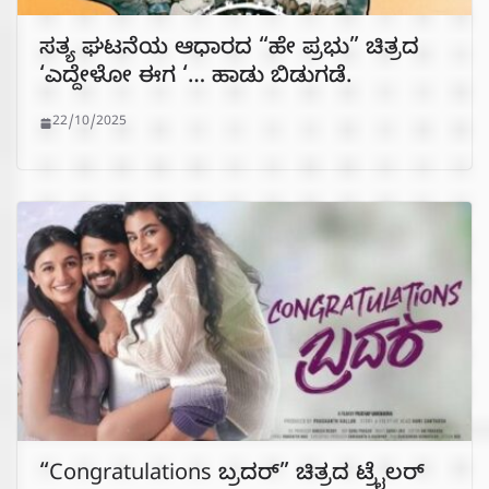
ಸತ್ಯ ಘಟನೆಯ ಆಧಾರದ “ಹೇ ಪ್ರಭು” ಚಿತ್ರದ
‘ಎದ್ದೇಳೋ ಈಗ ‘… ಹಾಡು ಬಿಡುಗಡೆ.
22/10/2025
“Congratulations ಬ್ರದರ್” ಚಿತ್ರದ ಟ್ರೈಲರ್