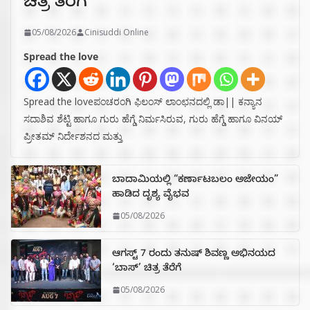
ಚಿತ್ರ ತೆರೆಗೆ
05/08/2026
Cinisuddi Online
Spread the love
Spread the loveಪಂಚರಂಗಿ ಫಿಲಂಸ್ ಲಾಂಛನದಲ್ಲಿ ಡಾ|| ಕನ್ಯಾನ
ಸದಾಶಿವ ಶೆಟ್ಟಿ ಹಾಗೂ ಗುರು ಹೆಗ್ಡೆ ನಿರ್ಮಸಿರುವ, ಗುರು ಹೆಗ್ಡೆ ಹಾಗೂ ವಿನಯ್
ಪ್ರೀತಮ್ ನಿರ್ದೇಶನದ ಮತ್ತು
ಬಾದಾಮಿಯಲ್ಲಿ “ಕರ್ಣಾಟಬಲಂ ಅಜೇಯಂ”
ಹಾಡಿದ ದೃಶ್ಯ ವೈಭವ
05/08/2026
ಆಗಸ್ಟ್ 7 ರಂದು ತನುಷ್ ಶಿವಣ್ಣ ಅಭಿನಯದ
‘ಬಾಸ್’ ಚಿತ್ರ ತೆರೆಗೆ
05/08/2026