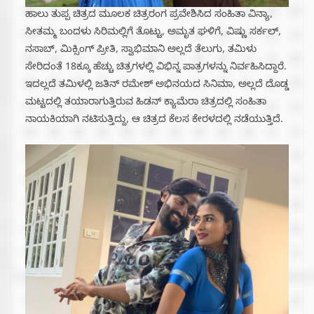
ಹಾಲು ತುಪ್ಪ ಚಿತ್ರದ ಮೂಲಕ ಚಿತ್ರರಂಗ ಪ್ರವೇಶಿಸಿದ ಸಂಹಿತಾ ವಿನ್ಯಾ,‌
ಸೀತಮ್ಮ ಬಂದಳು ಸಿರಿಮಲ್ಲಿಗೆ ತೊಟ್ಟು, ಅಮೃತ ಘಳಿಗೆ, ವಿಷ್ಣು ಸರ್ಕಲ್,
ನಸಾಬ್, ಮಿಕ್ಸಿಂಗ್ ಪ್ರೀತಿ, ಸ್ವಾಭಿಮಾನಿ ಅಲ್ಲದೆ ತೆಲುಗು, ತಮಿಳು
ಸೇರಿದಂತೆ 18ಕ್ಕೂ ಹೆಚ್ಚು ಚಿತ್ರಗಳಲ್ಲಿ ವಿಭಿನ್ನ ಪಾತ್ರಗಳನ್ನು ನಿರ್ವಹಿಸಿದ್ದಾರೆ.
ಇದಲ್ಲದೆ ತಮಿಳಲ್ಲಿ ಜತಿನ್ ರಮೇಶ್ ಅಭಿನಯದ ಸಿನಿಮಾ, ಅಲ್ಲದೆ ದೊಡ್ಡ
ಮಟ್ಟದಲ್ಲಿ ತಯಾರಾಗುತ್ತಿರುವ ಹಿಡನ್ ಕ್ಯಾಮೆರಾ ಚಿತ್ರದಲ್ಲಿ ಸಂಹಿತಾ
ನಾಯಕಿಯಾಗಿ ನಟಿಸುತ್ತಿದ್ದು, ಆ ಚಿತ್ರದ ಕೆಲಸ ಕೇರಳದಲ್ಲಿ ನಡೆಯುತ್ತಿದೆ.