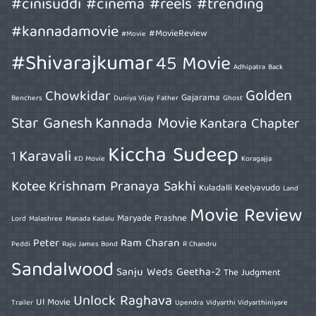
#cinisuddi #cinema #reels #trending
#kannadamovie
#MovieReview
#Movie
#Shivarajkumar
45 Movie
Adhipatra
Back
Golden
Chowkidar
Gajarama
Benchers
Duniya Vijay
Father
Ghost
Star Ganesh
Kannada Movie
Kantara Chapter
Kiccha Sudeep
Karavali
1
KD Movie
Koragajja
Kotee
Krishnam Pranaya Sakhi
Kuladalli Keelyavudo
Land
Movie Review
Maryade Prashne
Lord
Malashree
Manada Kadalu
Peter
Ram Charan
Peddi
Raju James Bond
R Chandru
Sandalwood
Sanju Weds Geetha-2
The Judgment
Unlock Raghava
UI Movie
Trailer
Upendra
Vidyarthi Vidyarthiniyare