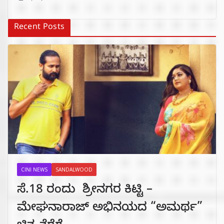
Recent Posts
CINI NEWS
SANDALWOOD
ಸೆ.18 ರಂದು ಶ್ರೀನಗರ ಕಿಟ್ಟಿ –
ಮೇಘನಾರಾಜ್ ಅಭಿನಯದ “ಅಮರ್ಥ”