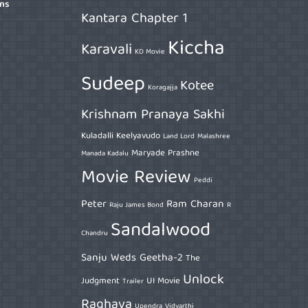
ons
Kantara Chapter 1
Kiccha
Karavali
KD Movie
Sudeep
Kotee
Koragajja
Krishnam Pranaya Sakhi
Kuladalli Keelyavudo
Land Lord
Malashree
Maryade Prashne
Manada Kadalu
Movie Review
Peddi
Peter
Ram Charan
Raju James Bond
R
Sandalwood
Chandru
Sanju Weds Geetha-2
The
Unlock
Judgment
UI Movie
Trailer
Raghava
Upendra
Vidyarthi