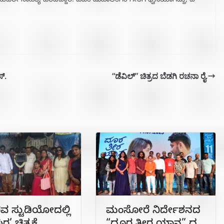
ೇ ಸಾಹಿತ್ಯ ಬರೆದಿದ್ದಾರೆ. ವಿಎಂ ಮಹಾಲಿಂಗಂ ಗೀತೆಗೆ ಧ್ವನಿಯಾಗಿದ್ದು, ಡಿ
್.
“ಡೆವಿಲ್” ಚಿತ್ರದ ಬೆಡಗಿ ರಚನಾ ರೈ.
ವ ಸ್ಟುಡಿಯೋದಲ್ಲಿ
ಮಂಸೋರೆ ನಿರ್ದೇಶನದ