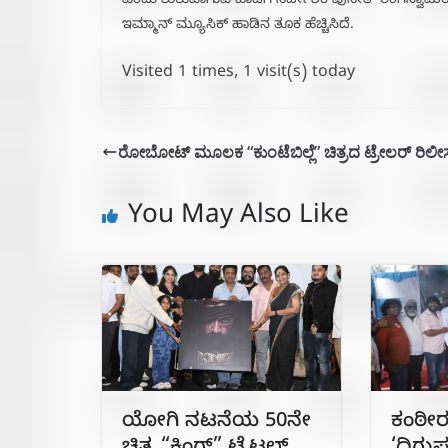
ಎಂದು ಶುರುವಾಗುವ ಹಾಡಿಗೆ ನಿರ್ದೇಶಕ ಪುನೀತ್ ರಂಗಸ್ವಾಮಿಯವರ
ಇಮ್ಮಾನ್ ಮ್ಯೂಸಿಕ್ ಹಾಡಿನ ತೂಕ ಹೆಚ್ಚಿಸಿದೆ.
Visited 1 times, 1 visit(s) today
ರೋಬೋಟ್ ಮೂಲಕ “ಕುಂಟೆಬಿಲ್ಲೆ” ಚಿತ್ರದ ಟ್ರೇಲರ್ ರಿಲೀಸ
You May Also Like
ಯೋಗಿ ನಟನೆಯ 50ನೇ
ಕಂಠೀರ