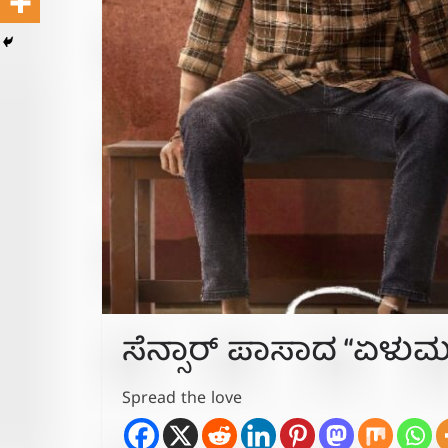
ಸೆನ್ಸಾರ್ ಪಾಸಾದ “ಏಳುಮಲೆ”…
Spread the love