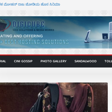
 ಮಿತ್ರ ಅಭಿನಯದ “ಮಹಾನ್” ಫಸ್ಟ್ ಲುಕ್
್ದೇಶಕ ಮೋಹನ್ ರಾಜ ಜೋಡಿಯ ಹೊಸ ಸಿನಿಮಾ
ಿಟ್ಟಿ – ಮೇಘನಾರಾಜ್ ಅಭಿನಯದ “ಅಮರ್ಥ” ಚಿತ್ರ
ಟಬಲಂ ಅಜೇಯಂ” ಹಾಡಿದ ದೃಶ್ಯ ವೈಭವ
ವಣ್ಣ ಅಭಿನಯದ ‘ಬಾಸ್’ ಚಿತ್ರ ತೆರೆಗೆ
RIAL
CINI GOSSIP
PHOTO GALLERY
SANDALWOOD
TOL