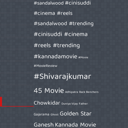
#cinisuddi
#sandalwood
#cinema #reels
#sandalwood #trending
#cinisuddi #cinema
#reels #trending
#kannadamovie
#Movie
#MovieReview
#Shivarajkumar
45 Movie
Adhipatra
Back Benchers
Chowkidar
Duniya Vijay
Father
Golden Star
Gajarama
Ghost
Ganesh
Kannada Movie