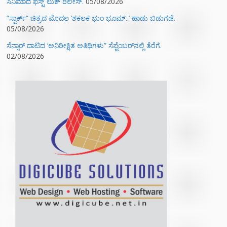
ಸಿನಿಮಾದ ಫಸ್ಟ್‌ ಲುಕ್‌ ರಿಲೀಸ್.
05/08/2026
“ಸ್ಪಾರ್ಕ್” ಚಿತ್ರದ ಮೊದಲ‌ ‘ಶಕಲಕ ಭುಂ‌ ಭೂಮ್..’ ಹಾಡು ಬಿಡುಗಡೆ.
05/08/2026
ಸೆನ್ಸಾರ್ ದಾಟಿದ ‘ಅನಿರೀಕ್ಷಿತ ಅತಿಥಿಗಳು” ಸೆಪ್ಟೆಂಬರ್‌ನಲ್ಲಿ ತೆರೆಗೆ.
02/08/2026