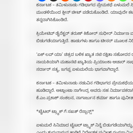
ಕರ್ನಾಟಕ – ತಮಿಳುನಾಡು ಗಡಿಭಾಗದ ಪ್ರೇಮಕಥೆ ಏಳುಮಲೆ ಸಿನಿಮ
ಮಂಡಳಿಯಿಂದ ಕ್ಲೀನ್ ಚೀಟ್ ಪಡೆದುಕೊಂಡಿದೆ. ಯಾವುದೇ ಕಟ್ 
ತನ್ನದಾಗಿಸಿಕೊಂಡಿದೆ.
ಕ್ರಿಯೇಟಿವ್ ಡೈರೆಕ್ಟರ್​ ತರುಣ್ ಕಿಶೋರ್ ಸುಧೀರ್ ನಿರ್ಮಾಣ 
ಬಿಡುಗಡೆಯಾಗುತ್ತಿದೆ. ಹಾಡುಗಳು ಹಾಗೂ ಟೀಸರ್ ಮೂಲಕ ನಿರೀಕ್ಷೆ ಹೆ
‘ಏಕ್ ಲವ್ ಯಾ’ ಚಿತ್ರದ ಬಳಿಕ ಖ್ಯಾತ ನಟಿ ರಕ್ಷಿತಾ ಸಹೋದರ ರ
ನಾಯಕಿಯಾಗಿ ಮಹಾನಟಿ ಖ್ಯಾತಿಯ ಪ್ರಿಯಾಂಕಾ ಆಚಾರ್ ಸಾಥ್ 
ಸರ್ದಾರ್ ಸತ್ಯ, ಜಗಪ್ಪ ಏಳುಮಲೆಯ ಭಾಗವಾಗಿದ್ದಾರೆ.
ಕರ್ನಾಟಕ – ತಮಿಳುನಾಡು ನಡುವಿನ ಗಡಿಭಾಗದ ಪ್ರೇಮಕಥೆಯನ್
ಹೂಡಿದ್ದಾರೆ. ಅಟ್ಲಾಂಟಾ ನಾಗೇಂದ್ರ ಅವರು ಸಹ ನಿರ್ಮಾಪಕರಾಗಿ
ಕೆ.ಎಂ.ಪ್ರಕಾಶ್‌ ಸಂಕಲನ, ನಾಗಾರ್ಜುನ ಶರ್ಮಾ ಹಾಗೂ ಪುನೀತ್
*ಟೈಟಲ್ ಟ್ರ್ಯಾಕ್ ಗೆ ಸಖತ್ ರೆಸ್ಪಾನ್ಸ್*
ಏಳುಮಲೆ ಸಿನಿಮಾದ ಟೈಟಲ್ ಟ್ರ್ಯಾಕ್ ನಿನ್ನೆ ಬಿಡುಗಡೆಯಾಗಿದ್ದ