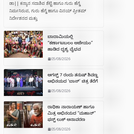
ಡಾ|| ಕನ್ಯಾನ ಸದಾಶಿವ ಶೆಟ್ಟಿ ಹಾಗೂ ಗುರು ಹೆಗ್ಡೆ
ನಿರ್ಮಸಿರುವ, ಗುರು ಹೆಗ್ಡೆ ಹಾಗೂ ವಿನಯ್ ಪ್ರೀತಮ್
ನಿರ್ದೇಶನದ ಮತ್ತು
ಬಾದಾಮಿಯಲ್ಲಿ
“ಕರ್ಣಾಟಬಲಂ ಅಜೇಯಂ”
ಹಾಡಿದ ದೃಶ್ಯ ವೈಭವ
05/08/2026
ಆಗಸ್ಟ್ 7 ರಂದು ತನುಷ್ ಶಿವಣ್ಣ
ಅಭಿನಯದ ‘ಬಾಸ್’ ಚಿತ್ರ ತೆರೆಗೆ
05/08/2026
ರಾಧಿಕಾ ನಾರಾಯಣ್ ಹಾಗೂ
ಮಿತ್ರ ಅಭಿನಯದ “ಮಹಾನ್”
ಫಸ್ಟ್ ಲುಕ್ ಅನಾವರಣ
05/08/2026