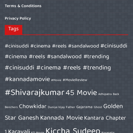
Terms & Conditions
Privacy Policy
Tags
#cinisuddi
#cinisuddi #cinema #reels #sandalwood
#cinema #reels #sandalwood #trending
#cinisuddi #cinema #reels #trending
#kannadamovie
#MovieReview
#Movie
#Shivarajkumar
45 Movie
Adhipatra
Back
Golden
Chowkidar
Gajarama
Benchers
Duniya Vijay
Father
Ghost
Star Ganesh
Kannada Movie
Kantara Chapter
Kiccha Sudeep
Karavali
1