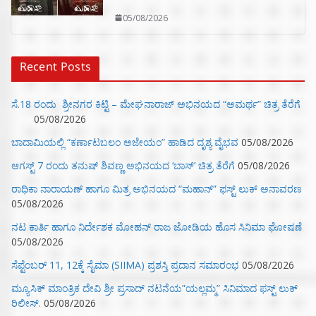
05/08/2026
Recent Posts
ಸೆ.18 ರಂದು ಶ್ರೀನಗರ ಕಿಟ್ಟಿ – ಮೇಘನಾರಾಜ್ ಅಭಿನಯದ “ಅಮರ್ಥ” ಚಿತ್ರ ತೆರೆಗೆ
05/08/2026
ಬಾದಾಮಿಯಲ್ಲಿ “ಕರ್ಣಾಟಬಲಂ ಅಜೇಯಂ” ಹಾಡಿದ ದೃಶ್ಯ ವೈಭವ
05/08/2026
ಆಗಸ್ಟ್ 7 ರಂದು ತನುಷ್ ಶಿವಣ್ಣ ಅಭಿನಯದ ‘ಬಾಸ್’ ಚಿತ್ರ ತೆರೆಗೆ
05/08/2026
ರಾಧಿಕಾ ನಾರಾಯಣ್ ಹಾಗೂ ಮಿತ್ರ ಅಭಿನಯದ “ಮಹಾನ್” ಫಸ್ಟ್ ಲುಕ್ ಅನಾವರಣ
05/08/2026
ನಟ ಕಾರ್ತಿ ಹಾಗೂ ನಿರ್ದೇಶಕ ಮೋಹನ್ ರಾಜ ಜೋಡಿಯ ಹೊಸ ಸಿನಿಮಾ ಘೋಷಣೆ
05/08/2026
ಸೆಪ್ಟೆಂಬರ್ 11, 12ಕ್ಕೆ ಸೈಮಾ (SIIMA) ಪ್ರಶಸ್ತಿ ಪ್ರದಾನ ಸಮಾರಂಭ
05/08/2026
ಮ್ಯೂಸಿಕ್‌ ಮಾಂತ್ರಿಕ ದೇವಿ ಶ್ರೀ ಪ್ರಸಾದ್ ನಟನೆಯ”ಯಲ್ಲಮ್ಮ” ಸಿನಿಮಾದ ಫಸ್ಟ್‌ ಲುಕ್‌
ರಿಲೀಸ್.
05/08/2026