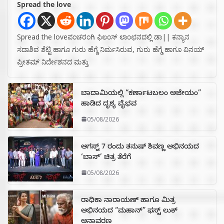
Spread the love
Spread the loveಪಂಚರಂಗಿ ಫಿಲಂಸ್ ಲಾಂಛನದಲ್ಲಿ ಡಾ|| ಕನ್ಯಾನ
ಸದಾಶಿವ ಶೆಟ್ಟಿ ಹಾಗೂ ಗುರು ಹೆಗ್ಡೆ ನಿರ್ಮಸಿರುವ, ಗುರು ಹೆಗ್ಡೆ ಹಾಗೂ ವಿನಯ್
ಪ್ರೀತಮ್ ನಿರ್ದೇಶನದ ಮತ್ತು
ಬಾದಾಮಿಯಲ್ಲಿ “ಕರ್ಣಾಟಬಲಂ ಅಜೇಯಂ”
ಹಾಡಿದ ದೃಶ್ಯ ವೈಭವ
05/08/2026
ಆಗಸ್ಟ್ 7 ರಂದು ತನುಷ್ ಶಿವಣ್ಣ ಅಭಿನಯದ
‘ಬಾಸ್’ ಚಿತ್ರ ತೆರೆಗೆ
05/08/2026
ರಾಧಿಕಾ ನಾರಾಯಣ್ ಹಾಗೂ ಮಿತ್ರ
ಅಭಿನಯದ “ಮಹಾನ್” ಫಸ್ಟ್ ಲುಕ್
ಅನಾವರಣ