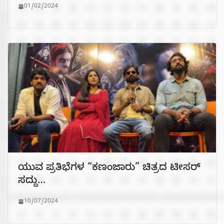
01/02/2024
ಯುವ ಪ್ರತಿಭೆಗಳ “ಕಣಂಜಾರು” ಚಿತ್ರದ ಟೀಸರ್
ಸದ್ದು…
10/07/2024