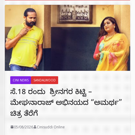
CINI NEWS
SANDALWOOD
ಸೆ.18 ರಂದು ಶ್ರೀನಗರ ಕಿಟ್ಟಿ –
ಮೇಘನಾರಾಜ್ ಅಭಿನಯದ “ಅಮರ್ಥ”
ಚಿತ್ರ ತೆರೆಗೆ
05/08/2026
Cinisuddi Online