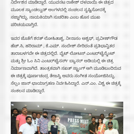
ನಿರ್ದೇಶನ ಮಾಡಿದ್ದಾರೆ. ಯುವನಟ ರಾಕೇಶ್ ದಳವಾಯಿ ಈ ಚಿತ್ರದ
ಮೂಲಕ ಸ್ಯಾಂಡಲ್ವುಡ್ ಅಂಗಳದಲ್ಲಿ ಸಂಚಲನ ಸೃಷ್ಟಿಸೋದಕ್ಕೆ
ಸಜ್ಜಾಗಿದ್ದು, ನಾಯಕಿಯಾಗಿ ಸುಚರಿತಾ ಎಂಬ ಹೊಸ ಮುಖ
ಪರಿಚಯವಾಗ್ತಿದೆ.
ಇವರ ಜೊತೆಗೆ ಶರತ್ ಲೋಹಿತಾಶ್ವ, ನೀನಾಸಂ ಅಶ್ವಥ್, ಪ್ರವೀಣ್‌ಗೌಡ
ಹೆಚ್.ಸಿ, ಹರಿರಾಮ್ , ಕೆ.ಎಮ್. ಸಂದೇಶ್ ಸೇರಿದಂತೆ ಪ್ರತಿಭಾನ್ವಿತರ
ತಾರಾಬಳಗವೇ ಈ ಚಿತ್ರದಲ್ಲಿದೆ. ವೈಟ್ ಲೋಟಸ್ ಎಂಟರ್‌ಟೈನ್ಮೆಂಟ್
ಮತ್ತು ಶ್ರೀ ಓಂ ಸಿನಿ ಎಂಟರ್‌ಟೈನರ್ಸ್ ಬ್ಯಾನರ್ ಅಡಿಯಲ್ಲಿ ಈ ಚಿತ್ರ
ನಿರ್ಮಾಣವಾಗಿದೆ. ತಾಂತ್ರಕವಾಗಿ ಸಖತ್ ಸ್ಟ್ರಾಂಗ್ ಆಗಿ ಮೂಡಿಬಂದಿರುವ
ಈ ಚಿತ್ರಕ್ಕೆ ಪೂರ್ಣಚಂದ್ರ ತೇಜಸ್ವಿ ಅವರು ಸಂಗೀತ ಸಂಯೋಜಿಸಿದ್ದು,
ಸೆಲ್ಪಂ ಜಾನ್ ಛಾಯಾಗ್ರಹಣ ನಿರ್ವಹಿಸಿದ್ದಾರೆ. ಎನ್.ಎಂ. ವಿಶ್ವ ಈ ಚಿತ್ರಕ್ಕೆ
ಸಂಕಲನ ಮಾಡಿದ್ದಾರೆ.