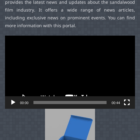
provides the latest news and updates about the sandalwood
film industry. It offers a wide range of news articles,
including exclusive news on prominent events. You can find
more information with this portal.
Video
Player
00:00
00:44