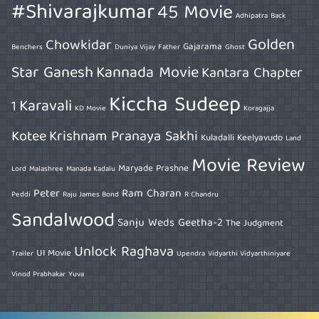
#Shivarajkumar
45 Movie
Adhipatra
Back
Golden
Chowkidar
Gajarama
Benchers
Duniya Vijay
Father
Ghost
Star Ganesh
Kannada Movie
Kantara Chapter
Kiccha Sudeep
Karavali
1
KD Movie
Koragajja
Kotee
Krishnam Pranaya Sakhi
Kuladalli Keelyavudo
Land
Movie Review
Maryade Prashne
Lord
Malashree
Manada Kadalu
Peter
Ram Charan
Peddi
Raju James Bond
R Chandru
Sandalwood
Sanju Weds Geetha-2
The Judgment
Unlock Raghava
UI Movie
Trailer
Upendra
Vidyarthi Vidyarthiniyare
Vinod Prabhakar
Yuva