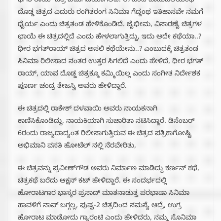
ಭಗತ್‌ರಾಯ್ ಚಿತ್ರ ಬಿಡುಗಡೆಯಾಗಲಿದೆ. ಈ ಹಿಂದೆ ಬಾಹುಬಲಿಯಂಥ
ದೊಡ್ಡ ಚಿತ್ರದ ಎದುರು ರಂಗಿತರಂಗ ಸಿನಿಮಾ ಗೆದ್ದಂಥ ಇತಿಹಾಸವೇ ನಮಗೆ
ಧೈರ್ಯ ಎಂದು ಚಿತ್ರತಂಡ ಹೇಳಿಕೊಂಡಿದೆ. ಜೈಭೀಮ, ವಿಸಾರಣೈ ಚಿತ್ರಗಳ
ಛಾಯೆ ಈ ಚಿತ್ರದಲ್ಲಿದೆ ಎಂದು ಹೇಳಲಾಗುತ್ತಿದ್ದು, ಇದು ಅದೇ ಕಥೆಯಾ..?
ಧೀರ ಭಗತ್‌ರಾಯ್ ಚಿತ್ರದ ಅಸಲಿ ಕಥೆಯೇನು..? ಎಂಬುದಕ್ಕೆ ಚಿತ್ರತಂಡ
ಸಿನಿಮಾ ರಿಲೀಸಾದ ನಂತರ ಉತ್ತರ ಸಿಗಲಿದೆ ಎಂದು ಹೇಳಿದೆ, ಧೀರ ಭಗತ್
ರಾಯ್, ಯಾವ ದೊಡ್ಡ ಚಿತ್ರಕ್ಕೂ ಕಮ್ಮಿಯಿಲ್ಲ ಎಂದು ಸಂಗೀತ ನಿರ್ದೇಶಕ
ಪೂರ್ಣ ಚಂದ್ರ ತೇಜಸ್ವಿ ಅವರು ಹೇಳಿದ್ದಾರೆ.
ಈ ಚಿತ್ರದಲ್ಲಿ ರಾಕೇಶ್ ದಳವಾಯಿ ಅವರು ನಾಯಕನಾಗಿ
ಕಾಣಿಸಿಕೊಂಡಿದ್ದು, ನಾಯಕಿಯಾಗಿ ಸುಚಾರಿತಾ ನಟಿಸಿದ್ದಾರೆ. ಡಿಸೆಂಬರ್
6ರಂದು ರಾಜ್ಯದಾದ್ಯಂತ ರಿಲೀಸಾಗುತ್ತಿರುವ ಈ ಚಿತ್ರದ ಪತ್ರಿಕಾಗೋಷ್ಟಿ
ಅಭಿಮಾನಿ ವಸತಿ ಹೋಟೆಲ್ ನಲ್ಲಿ ನೆರವೇರಿತು,
ಈ ಚಿತ್ರವನ್ನು ಪ್ರವೀಣ್‌ಗೌಡ ಅವರು ನಿರ್ಮಾಣ ಮಾಡಿದ್ದು ಕರ್ಣನ್ ಕಥೆ,
ಚಿತ್ರಕಥೆ ಬರೆದು ಆಕ್ಷನ್ ಕಟ್ ಹೇಳಿದ್ದಾರೆ. ಈ ಸಂದರ್ಭದಲ್ಲಿ
ಹೋರಾಟಗಾರ ಭಾಸ್ಕರ ಪ್ರಸಾದ್ ಮಾತನಾಡುತ್ತ ಪರಭಾಷಾ ಸಿನಿಮಾ
ಹಾವಳಿಗೆ ನಾವ್ ಬಗ್ಗಲ್ಲ, ಪುಷ್ಪ-2 ಚಿತ್ರದಿಂದ ಸಮಸ್ಯೆ ಆದ್ರೆ, ಉಗ್ರ
ಹೋರಾಟ ಮಾಡೋದು ಗ್ಯಾರಂಟಿ ಎಂದು ಹೇಳಿದರು, ನಮ್ಮ ಸೊನಿಮಾ