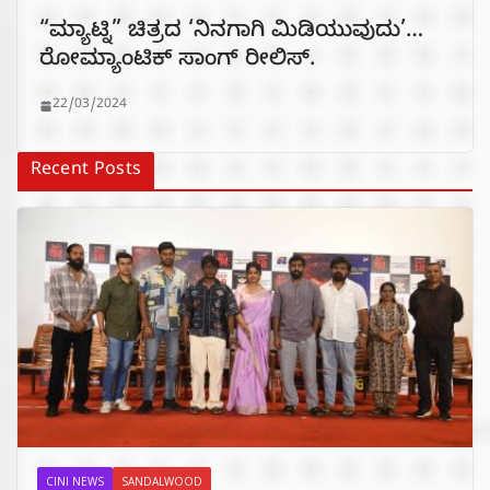
“ಮ್ಯಾಟ್ನಿ” ಚಿತ್ರದ ‘ನಿನಗಾಗಿ ಮಿಡಿಯುವುದು’…
ರೋಮ್ಯಾಂಟಿಕ್ ಸಾಂಗ್ ರೀಲಿಸ್.
22/03/2024
Recent Posts
CINI NEWS
SANDALWOOD