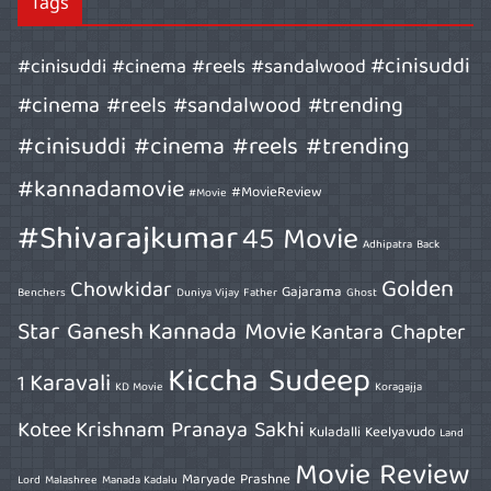
Tags
#cinisuddi
#cinisuddi #cinema #reels #sandalwood
#cinema #reels #sandalwood #trending
#cinisuddi #cinema #reels #trending
#kannadamovie
#MovieReview
#Movie
#Shivarajkumar
45 Movie
Adhipatra
Back
Golden
Chowkidar
Gajarama
Benchers
Duniya Vijay
Father
Ghost
Star Ganesh
Kannada Movie
Kantara Chapter
Kiccha Sudeep
Karavali
1
KD Movie
Koragajja
Kotee
Krishnam Pranaya Sakhi
Kuladalli Keelyavudo
Land
Movie Review
Maryade Prashne
Lord
Malashree
Manada Kadalu