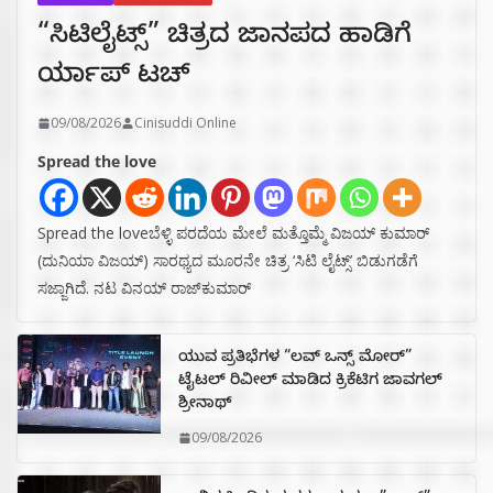
“ಸಿಟಿಲೈಟ್ಸ್‌” ಚಿತ್ರದ ಜಾನಪದ ಹಾಡಿಗೆ
ರ್ಯಾಪ್‌ ಟಚ್‌
09/08/2026
Cinisuddi Online
Spread the love
Spread the loveಬೆಳ್ಳಿ ಪರದೆಯ ಮೇಲೆ ಮತ್ತೊಮ್ಮೆ ವಿಜಯ್ ಕುಮಾರ್
(ದುನಿಯಾ ವಿಜಯ್) ಸಾರಥ್ಯದ ಮೂರನೇ ಚಿತ್ರ ‘ಸಿಟಿ ಲೈಟ್ಸ್’ ಬಿಡುಗಡೆಗೆ
ಸಜ್ಜಾಗಿದೆ. ನಟ ವಿನಯ್ ರಾಜ್‌ಕುಮಾರ್
ಯುವ ಪ್ರತಿಭೆಗಳ “ಲವ್ ಒನ್ಸ್ ಮೋರ್”
ಟೈಟಲ್ ರಿವೀಲ್ ಮಾಡಿದ ಕ್ರಿಕೆಟಿಗ ಜಾವಗಲ್
ಶ್ರೀನಾಥ್
09/08/2026