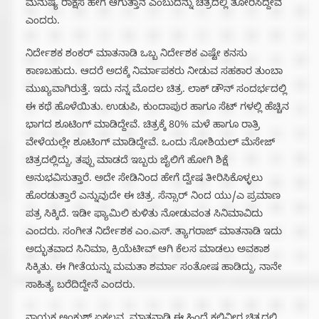
ಮನುಷ್ಯ ರಾಕ್ಷಸ ಹೇಗೆ ಆಗುತ್ತಾನೆ ಎಂಬುದನ್ನು ಚಿತ್ರದಲ್ಲಿ ತೋರಿಸಿದ್ದೇವೆ
ಎಂದರು.
ನಿರ್ದೇಶಕ ಶಂಕರ್ ಮಾತನಾಡಿ ಒಬ್ಬ ನಿರ್ದೇಶಕ ಎಷ್ಟೇ ಕನಸು
ಕಾಣಬಹುದು. ಆದರೆ ಅದಕ್ಕೆ ನಿರ್ಮಾಪಕರು ನೀಡುವ ಸಹಕಾರ ತುಂಬಾ
ಮುಖ್ಯವಾಗಿರುತ್ತೆ. ಇದು ನನ್ನ ಮೊದಲ‌ ಚಿತ್ರ. ಲಾಕ್ ಡೌನ್ ಸಂದರ್ಭದಲ್ಲಿ
ಈ ಕಥೆ ಹೊಳೆಯಿತು. ಉಡುಪಿ, ಕುಂದಾಪುರ ಹಾಗೂ ಸೆಟ್ ಗಳಲ್ಲಿ ಹೆಚ್ಚಿನ
ಭಾಗದ ಶೂಟಿಂಗ್ ಮಾಡಿದ್ದೇವೆ. ಚಿತ್ರಕ್ಕೆ 80% ಮಳೆ ಹಾಗೂ ರಾತ್ರಿ
ವೇಳೆಯಲ್ಲೇ ಶೂಟಿಂಗ್ ಮಾಡಿದ್ದೇವೆ. ಒಂದು ಸೋಶಿಯಲ್ ಮೆಸೇಜ್
ಚಿತ್ರದಲ್ಲಿದ್ದು, ತಪ್ಪು ಮಾಡದೆ ಇಬ್ಬರು ಜೈಲಿಗೆ ಹೋಗಿ ಶಿಕ್ಷೆ
ಅನುಭವಿಸುತ್ತಾರೆ. ಅದೇ ಸೇಡಿನಿಂದ ಹೇಗೆ ದ್ವೇಷ ತೀರಿಸಿಕೊಳ್ಳಲು
ಹೊರಡುತ್ತಾರೆ ಎನ್ನುವುದೇ ಈ ಚಿತ್ರ. ಸೆನ್ಸಾರ್ ನಿಂದ ಯು/ಎ ಪ್ರಮಾಣ
ಪತ್ರ ಸಿಕ್ಕಿದೆ. ಇಡೀ ಫ್ಯಾಮಿಲಿ ಕುಳಿತು ನೋಡುವಂತ ಸಿನಿಮಾವಿದು
ಎಂದರು. ಸಂಗೀತ ನಿರ್ದೇಶಕ ಎಂ.ಎಸ್. ತ್ಯಾಗರಾಜ್ ಮಾತನಾಡಿ ಇದು
ಅದ್ಭುತವಾದ ಸಿನಿಮಾ, ಕ್ರಿಯೆಟೀವ್ ಆಗಿ ಕೆಲಸ ಮಾಡಲು ಅವಕಾಶ
ಸಿಕ್ಕಿತು. ಈ ಗೀತೆಯನ್ನು ಮಮತಾ ಶರ್ಮಾ ಸಂತೋಷ ಹಾಡಿದ್ದು, ನಾನೇ
ಸಾಹಿತ್ಯ ಬರೆದಿದ್ದೇನೆ ಎಂದರು.