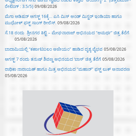
ರೇಟಿಂಗ್ : 3.5/5)
09/08/2026
ಮೆಗಾ ಆಡಿಷನ್ ಆಗಸ್ಟ್ 16ಕ್ಕೆ… ಎಸಿ ಮಿಸ್ ಅಂಡ್ ಮಿಸ್ಟರ್ ಇಂಡಿಯಾ ಹಾಗೂ
ಮುಧೋಳ್ ಫಸ್ಟ್ ಸಾಂಗ್ ರೀಲಿಸ್.
09/08/2026
ಸೆ.18 ರಂದು ಶ್ರೀನಗರ ಕಿಟ್ಟಿ – ಮೇಘನಾರಾಜ್ ಅಭಿನಯದ “ಅಮರ್ಥ” ಚಿತ್ರ ತೆರೆಗೆ
05/08/2026
ಬಾದಾಮಿಯಲ್ಲಿ “ಕರ್ಣಾಟಬಲಂ ಅಜೇಯಂ” ಹಾಡಿದ ದೃಶ್ಯ ವೈಭವ
05/08/2026
ಆಗಸ್ಟ್ 7 ರಂದು ತನುಷ್ ಶಿವಣ್ಣ ಅಭಿನಯದ ‘ಬಾಸ್’ ಚಿತ್ರ ತೆರೆಗೆ
05/08/2026
ರಾಧಿಕಾ ನಾರಾಯಣ್ ಹಾಗೂ ಮಿತ್ರ ಅಭಿನಯದ “ಮಹಾನ್” ಫಸ್ಟ್ ಲುಕ್ ಅನಾವರಣ
05/08/2026