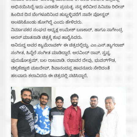
ನಾಯಕ ಅಂಕುಶ್ ಏಕಲವ್ಯ ಮಾತನಾಡಿ ಈ ಹಿಂದೆ ಕಲಿವೀರ ಚಿತ್ರದಲ್ಲಿ
ಅಭಿನಯಿಸಿದ್ದೆ.ಇದು ಎರಡನೇ ಪ್ರಯತ್ನ. ನನ್ನ ಕಲಿವೀರ ಸಿನಿಮಾ ರಿಲೀಸ್
ಹಿಂದಿನ‌ ದಿನ ಬೆಂಗಳೂರಿನಿಂದ ಹುಬ್ಬಳ್ಳಿವರೆಗೆ ನಾನೇ ಪೋಸ್ಟರ್
ಅಂಟಿಸಿಕೊಂಡು ಹೋಗಿದ್ದೆ ಎಂದು ಹೇಳಿದರು.
ನಿರ್ಮಾಪಕರ ಸಂಘದ ಆಧ್ಯಕ್ಷ ಉಮೇಶ್ ಬಣಕಾರ್, ಹಾಗೂ ನಾಗೇಂದ್ರ
ಅರಸ್ ಮಾತನಾಡಿ ಚಿತ್ರಕ್ಕೆ ಶುಭ ಹಾರೈಸಿದರು.
ಅನಿರುದ್ದ ಅವರ ಕ್ಯಾಮೆರಾವರ್ಕ್ ಈ ಚಿತ್ರದಲ್ಲಿದ್ದು, ಎಂ.ಎಸ್.ತ್ಯಾಗರಾಜ್
ಸಂಗೀತ, ಹಿನ್ನೆಲೆ ಸಂಗೀತ ಮಾಡಿದ್ದಾರೆ. ಅರವಿಂದ್ ರಾವ್, ಸ್ವಪ್ನ,
ಪುರುಷೋತ್ತಮ್, ಬಲ ರಾಜವಾಡಿ. ರಥಾವರ ದೇವು, ಭುವನ್‌ಗೌಡ,
ಚಿಕ್ಕಹೆಜ್ಜಾಜಿ ಮಜದೇವ್, ಶಿವಾನಂದಪ್ಪ ಹಾವನೂರು ಸೇರಿದಂತೆ
ಹಲವಾರು ಕಲಾವಿದರು ಈ ಚಿತ್ರದಲ್ಲಿ ನಟಿಸಿದ್ದಾರೆ,