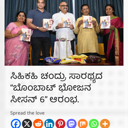
ಸಿಹಿಕಹಿ ಚಂದ್ರು ಸಾರಥ್ಯದ
“ಬೊಂಬಾಟ್ ಭೋಜನ
ಸೀಸನ್ 6” ಆರಂಭ.
Spread the love