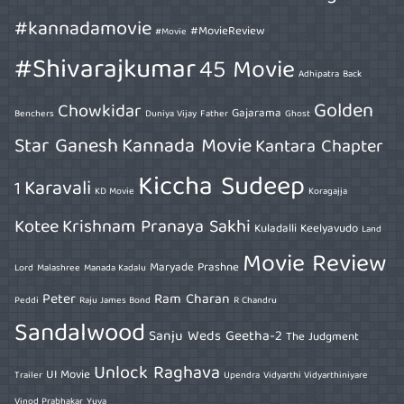
#kannadamovie
#MovieReview
#Movie
#Shivarajkumar
45 Movie
Adhipatra
Back
Golden
Chowkidar
Gajarama
Benchers
Duniya Vijay
Father
Ghost
Star Ganesh
Kannada Movie
Kantara Chapter
Kiccha Sudeep
Karavali
1
KD Movie
Koragajja
Kotee
Krishnam Pranaya Sakhi
Kuladalli Keelyavudo
Land
Movie Review
Maryade Prashne
Lord
Malashree
Manada Kadalu
Peter
Ram Charan
Peddi
Raju James Bond
R Chandru
Sandalwood
Sanju Weds Geetha-2
The Judgment
Unlock Raghava
UI Movie
Trailer
Upendra
Vidyarthi Vidyarthiniyare
Vinod Prabhakar
Yuva