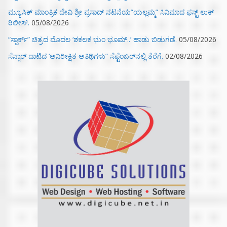
ಮ್ಯೂಸಿಕ್‌ ಮಾಂತ್ರಿಕ ದೇವಿ ಶ್ರೀ ಪ್ರಸಾದ್ ನಟನೆಯ”ಯಲ್ಲಮ್ಮ” ಸಿನಿಮಾದ ಫಸ್ಟ್‌ ಲುಕ್‌
ರಿಲೀಸ್.
05/08/2026
“ಸ್ಪಾರ್ಕ್” ಚಿತ್ರದ ಮೊದಲ‌ ‘ಶಕಲಕ ಭುಂ‌ ಭೂಮ್..’ ಹಾಡು ಬಿಡುಗಡೆ.
05/08/2026
ಸೆನ್ಸಾರ್ ದಾಟಿದ ‘ಅನಿರೀಕ್ಷಿತ ಅತಿಥಿಗಳು” ಸೆಪ್ಟೆಂಬರ್‌ನಲ್ಲಿ ತೆರೆಗೆ.
02/08/2026