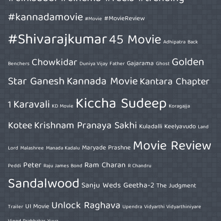
#kannadamovie
#MovieReview
#Movie
#Shivarajkumar
45 Movie
Adhipatra
Back
Golden
Chowkidar
Gajarama
Benchers
Duniya Vijay
Father
Ghost
Star Ganesh
Kannada Movie
Kantara Chapter
Kiccha Sudeep
Karavali
1
KD Movie
Koragajja
Kotee
Krishnam Pranaya Sakhi
Kuladalli Keelyavudo
Land
Movie Review
Maryade Prashne
Lord
Malashree
Manada Kadalu
Peter
Ram Charan
Peddi
Raju James Bond
R Chandru
Sandalwood
Sanju Weds Geetha-2
The Judgment
Unlock Raghava
UI Movie
Trailer
Upendra
Vidyarthi Vidyarthiniyare