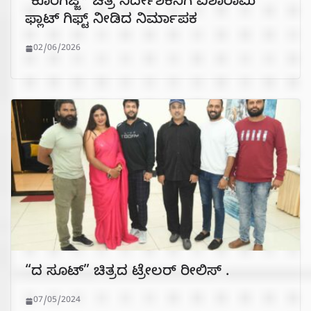
“ಕೊರಗಜ್ಜ* ಚಿತ್ರ ನಿರ್ದೇಶಕನಿಗೆ ಐಶಾರಾಮಿ
ಫ್ಲಾಟ್ ಗಿಫ್ಟ್ ನೀಡಿದ ನಿರ್ಮಾಪಕ
02/06/2026
“ದ ಸೂಟ್” ಚಿತ್ರದ ಟ್ರೇಲರ್ ರೀಲಿಸ್ .
07/05/2024