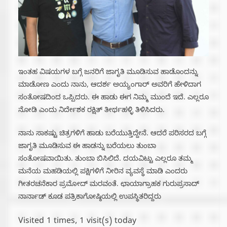
ಇಂತಹ ವಿಷಯಗಳ ಬಗ್ಗೆ ಜನರಿಗೆ ಜಾಗೃತಿ ಮೂಡಿಸುವ ಹಾಡೊಂದನ್ನು
ಮಾಡೋಣ ಎಂದು ನಾನು, ಆದರ್ಶ ಅಯ್ಯಂಗಾರ್ ಅವರಿಗೆ ಹೇಳಿದಾಗ
ಸಂತೋಷದಿಂದ ಒಪ್ಪಿದರು. ಈ ಹಾಡು ಈಗ ನಿಮ್ಮ ಮುಂದೆ ಇದೆ. ಎಲ್ಲರೂ
ನೋಡಿ ಎಂದು ನಿರ್ದೇಶಕ ರಕ್ಷಿತ್ ತೀರ್ಥಹಳ್ಳಿ ತಿಳಿಸಿದರು.
ನಾನು ಸಾಕಷ್ಟು ಚಿತ್ರಗಳಿಗೆ ಹಾಡು ಬರೆಯುತ್ತಿದ್ದೇನೆ‌. ಆದರೆ ಪರಿಸರದ ಬಗ್ಗೆ
ಜಾಗೃತಿ ಮೂಡಿಸುವ ಈ ಹಾಡನ್ನು ಬರೆಯಲು ತುಂಬಾ
ಸಂತೋಷವಾಯಿತು. ತುಂಬಾ ಬಿಸಿಲಿದೆ‌‌.‌ ದಯವಿಟ್ಟು ಎಲ್ಲರೂ ತಮ್ಮ
ಮನೆಯ ಮಹಡಿಯಲ್ಲಿ ಪಕ್ಷಿಗಳಿಗೆ ನೀರಿನ ವ್ಯವಸ್ಥೆ ಮಾಡಿ ಎಂದರು
ಗೀತರಚನೆಕಾರ ಪ್ರಮೋದ್ ಮರವಂತೆ. ಛಾಯಾಗ್ರಾಹಕ ಗುರುಪ್ರಸಾದ್
ನಾರ್ನಾಡ್ ಕೂಡ ಪತ್ರಿಕಾಗೋಷ್ಠಿಯಲ್ಲಿ ಉಪಸ್ಥಿತರಿದ್ದರು
Visited 1 times, 1 visit(s) today