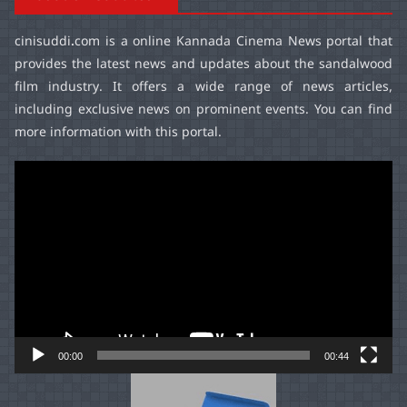
cinisuddi.com
is a online Kannada Cinema News portal that
provides the latest news and updates about the sandalwood
film industry. It offers a wide range of news articles,
including exclusive news on prominent events. You can find
more information with this portal.
Video
Player
00:00
00:44