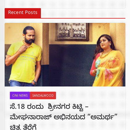
Recent Posts
CINI NEWS
SANDALWOOD
ಸೆ.18 ರಂದು ಶ್ರೀನಗರ ಕಿಟ್ಟಿ –
ಮೇಘನಾರಾಜ್ ಅಭಿನಯದ “ಅಮರ್ಥ”
ಚಿತ್ರ ತೆರೆಗೆ