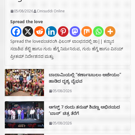
05/08/2026
Cinisuddi Online
Spread the love
Spread the loveಪಂಚರಂಗಿ ಫಿಲಂಸ್ ಲಾಂಛನದಲ್ಲಿ ಡಾ|| ಕನ್ಯಾನ
ಸದಾಶಿವ ಶೆಟ್ಟಿ ಹಾಗೂ ಗುರು ಹೆಗ್ಡೆ ನಿರ್ಮಸಿರುವ, ಗುರು ಹೆಗ್ಡೆ ಹಾಗೂ ವಿನಯ್
ಪ್ರೀತಮ್ ನಿರ್ದೇಶನದ ಮತ್ತು
ಬಾದಾಮಿಯಲ್ಲಿ “ಕರ್ಣಾಟಬಲಂ ಅಜೇಯಂ”
ಹಾಡಿದ ದೃಶ್ಯ ವೈಭವ
05/08/2026
ಆಗಸ್ಟ್ 7 ರಂದು ತನುಷ್ ಶಿವಣ್ಣ ಅಭಿನಯದ
‘ಬಾಸ್’ ಚಿತ್ರ ತೆರೆಗೆ
05/08/2026