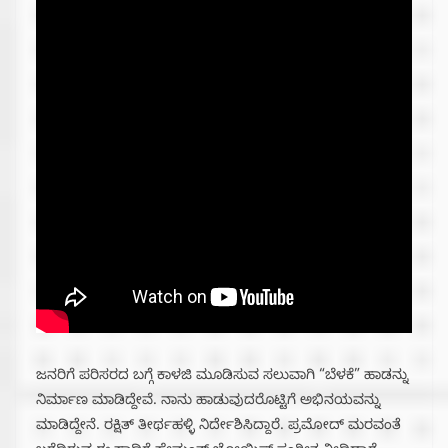
ಜನರಿಗೆ ಪರಿಸರದ ಬಗ್ಗೆ ಕಾಳಜಿ ಮೂಡಿಸುವ ಸಲುವಾಗಿ “ಬೆಳಕೆ” ಹಾಡನ್ನು
ನಿರ್ಮಾಣ ಮಾಡಿದ್ದೇವೆ. ನಾನು ಹಾಡುವುದರೊಟ್ಟಿಗೆ ಅಭಿನಯವನ್ನು
ಮಾಡಿದ್ದೇನೆ. ರಕ್ಷಿತ್ ತೀರ್ಥಹಳ್ಳಿ ನಿರ್ದೇಶಿಸಿದ್ದಾರೆ. ಪ್ರಮೋದ್ ಮರವಂತೆ