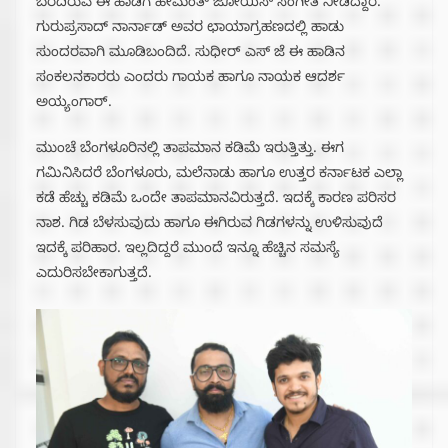
ಬರೆದಿರುವ ಈ ಹಾಡಿಗೆ ಹೇಮಂತ್ ಜೋಯಿಸ್ ಸಂಗೀತ ನೀಡಿದ್ದಾರೆ.
ಗುರುಪ್ರಸಾದ್ ನಾರ್ನಾಡ್ ಅವರ ಛಾಯಾಗ್ರಹಣದಲ್ಲಿ ಹಾಡು
ಸುಂದರವಾಗಿ ಮೂಡಿಬಂದಿದೆ. ಸುಧೀರ್ ಎಸ್ ಜೆ ಈ ಹಾಡಿನ
ಸಂಕಲನಕಾರರು ಎಂದರು ಗಾಯಕ ಹಾಗೂ ನಾಯಕ ಆದರ್ಶ
ಅಯ್ಯಂಗಾರ್.
ಮುಂಚೆ ಬೆಂಗಳೂರಿನಲ್ಲಿ ತಾಪಮಾನ ಕಡಿಮೆ ಇರುತ್ತಿತ್ತು. ಈಗ
ಗಮಿನಿಸಿದರೆ ಬೆಂಗಳೂರು, ಮಲೆನಾಡು ಹಾಗೂ ಉತ್ತರ ಕರ್ನಾಟಕ ಎಲ್ಲಾ
ಕಡೆ ಹೆಚ್ಚು ಕಡಿಮೆ ಒಂದೇ ತಾಪಮಾನವಿರುತ್ತದೆ‌. ಇದಕ್ಕೆ ಕಾರಣ ಪರಿಸರ
ನಾಶ. ಗಿಡ ಬೆಳಸುವುದು ಹಾಗೂ ಈಗಿರುವ ಗಿಡಗಳನ್ನು ಉಳಿಸುವುದೆ
ಇದಕ್ಕೆ ಪರಿಹಾರ. ಇಲ್ಲದಿದ್ದರೆ ಮುಂದೆ ಇನ್ನೂ ಹೆಚ್ಚಿನ ಸಮಸ್ಯೆ
ಎದುರಿಸಬೇಕಾಗುತ್ತದೆ.