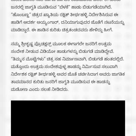
ಕಾರಣ ಪರಿಸರ ನಾಶ ಹಾಗೂ ಜಾಗತಿಕ ತಾಪಮಾನದ ಏರಿಕೆ. ಈ ಕುರಿತು
ಜನರಲ್ಲಿ ಜಾಗೃತಿ ಮೂಡಿಸುವ “ಬೆಳಕೆ” ಹಾಡು ಬಿಡುಗಡೆಯಾಗಿದೆ.
“ಹೊಂಬಣ್ಣ” ಚಿತ್ರದ ಖ್ಯಾತಿಯ ರಕ್ಷಿತ್ ತೀರ್ಥಹಳ್ಳಿ ನಿರ್ದೇಶಿಸಿರುವ ಈ
ಹಾಡಿಗೆ ಆದರ್ಶ ಅಯ್ಯಂಗಾರ್, ದನಿಯಾಗುವುದರ ಜೊತೆಗೆ ನಟನೆಯನ್ನು
ಮಾಡಿದ್ದಾರೆ. ಈ ಹಾಡಿನ ಕುರಿತು ಚಿತ್ರತಂಡದವರು ಹೇಳಿದ್ದು ಹೀಗೆ.
ನಮ್ಮ ಶ್ರೀಕೃಷ್ಣ ಪ್ರೊಡಕ್ಷನ್ಸ್ ಮೂಲಕ ಈಗಾಗಲೇ ಜನರಿಗೆ ಉತ್ತಮ
ಸಂದೇಶ ನೀಡುವ ವಿಡಿಯೋ ಹಾಡುಗಳನ್ನು ಬಿಡುಗಡೆ ಮಾಡಿದ್ದೇವೆ‌.
“ತಿಮ್ಮನ ಮೊಟ್ಟೆಗಳು” ಚಿತ್ರ ಸಹ ನಿರ್ಮಾಣವಾಗಿ, ಬಿಡುಗಡೆ ಹಂತದಲ್ಲಿದೆ.
ಮತ್ತೊಂದು ಉತ್ತಮ ಸಂದೇಶವುಳ್ಳ ಹಾಡನ್ನು ನಿರ್ಮಿಸುವ ಸಲುವಾಗಿ
ನಿರ್ದೇಶಕ ರಕ್ಷಿತ್ ತೀರ್ಥಹಳ್ಳಿ ಅವರ ಜೊತೆ ಚರ್ಚಿಸಿದಾಗ ಅವರು ಜಾಗತಿಕ
ತಾಪಮಾನದ ಕುರಿತು ಜನರಿಗೆ ಜಾಗೃತಿ ಮೂಡಿಸುವ ಈ ಹಾಡನ್ನು
ಮಡೋಣ ಎಂದು ಸಲಹೆ ನೀಡಿದರು.