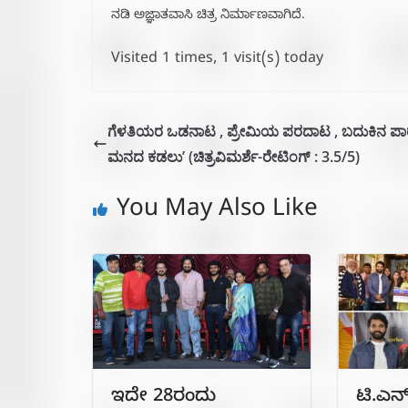
ನಡಿ ಅಜ್ಞಾತವಾಸಿ ಚಿತ್ರ ನಿರ್ಮಾಣವಾಗಿದೆ.
Visited 1 times, 1 visit(s) today
ಗೆಳತಿಯರ ಒಡನಾಟ , ಪ್ರೇಮಿಯ ಪರದಾಟ , ಬದುಕಿನ ಪಾ
ಮನದ ಕಡಲು’ (ಚಿತ್ರವಿಮರ್ಶೆ-ರೇಟಿಂಗ್ : 3.5/5)
You May Also Like
ಇದೇ 28ರಂದು
ಟಿ.ಎನ