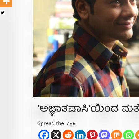
ʼಅಜ್ಞಾತವಾಸಿʼಯಿಂದ ಮತ್
Spread the love