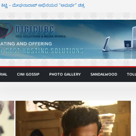
ರ ಕಿಟ್ಟಿ – ಮೇಘನಾರಾಜ್ ಅಭಿನಯದ “ಅಮರ್ಥ” ಚಿತ್ರ
್ಣಾಟಬಲಂ ಅಜೇಯಂ” ಹಾಡಿದ ದೃಶ್ಯ ವೈಭವ
್ ಶಿವಣ್ಣ ಅಭಿನಯದ ‘ಬಾಸ್’ ಚಿತ್ರ ತೆರೆಗೆ
ಾಗೂ ಮಿತ್ರ ಅಭಿನಯದ “ಮಹಾನ್” ಫಸ್ಟ್ ಲುಕ್
ನಿರ್ದೇಶಕ ಮೋಹನ್ ರಾಜ ಜೋಡಿಯ ಹೊಸ ಸಿನಿಮಾ
RIAL
CINI GOSSIP
PHOTO GALLERY
SANDALWOOD
TOL