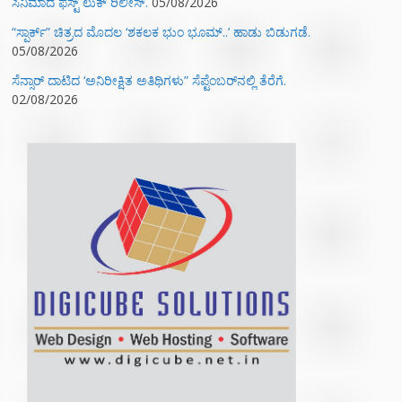
ಸಿನಿಮಾದ ಫಸ್ಟ್‌ ಲುಕ್‌ ರಿಲೀಸ್.
05/08/2026
“ಸ್ಪಾರ್ಕ್” ಚಿತ್ರದ ಮೊದಲ‌ ‘ಶಕಲಕ ಭುಂ‌ ಭೂಮ್..’ ಹಾಡು ಬಿಡುಗಡೆ.
05/08/2026
ಸೆನ್ಸಾರ್ ದಾಟಿದ ‘ಅನಿರೀಕ್ಷಿತ ಅತಿಥಿಗಳು” ಸೆಪ್ಟೆಂಬರ್‌ನಲ್ಲಿ ತೆರೆಗೆ.
02/08/2026