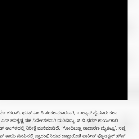
್ದೇಶಕರಾಗಿ, ಭರತ್ ಎಂ.ಸಿ ಸಂಕಲನಕಾರರಾಗಿ, ಉಲ್ಲಾಸ್ ಹೈದೂರು ಕಲಾ
ರೆ. ಎನ್ ಹರಿಕೃಷ್ಣ ಸಹ ನಿರ್ದೇಶಕರಾಗಿ ದುಡಿದಿದ್ದು, ಜಿ.ಬಿ.ಭರತ್ ಕಾರ್ಯಕಾರಿ
್ವುಡ್ ಅಂಗಳದಲ್ಲಿ ನಿರೀಕ್ಷೆ ಮನೆಮಾಡಿದೆ. ‘ಗೋಧಿಬಣ್ಣ ಸಾಧಾರಣ ಮೈಕಟ್ಟು’, ಸಪ್ತ
ಾಯಿ ನೆನಪಿನಲ್ಲಿ ಪ್ರಾರಂಭಿಸಿರುವ ದಾಕ್ಷಾಯಿಣಿ ಟಾಕೀಸ್ ಪ್ರೊಡಕ್ಷನ್ ಹೌಸ್