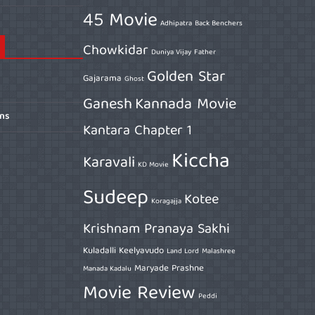
45 Movie
Adhipatra
Back Benchers
Chowkidar
Duniya Vijay
Father
Golden Star
Gajarama
Ghost
Ganesh
Kannada Movie
ons
Kantara Chapter 1
Kiccha
Karavali
KD Movie
Sudeep
Kotee
Koragajja
Krishnam Pranaya Sakhi
Kuladalli Keelyavudo
Land Lord
Malashree
Maryade Prashne
Manada Kadalu
Movie Review
Peddi