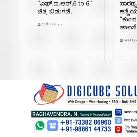
“ಎಫ್.ಐ.ಆರ್.6 to 6”
ಸಾರಥ್
ಚಿತ್ರ ಬಿಡುಗಡೆ.
ಹತ್ಯ
“ಕುಂಭ 
22/02/2025
ಚಾಲನೆ
24/11/