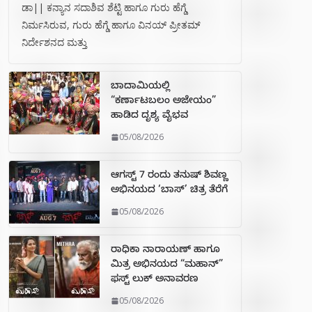
ಡಾ|| ಕನ್ಯಾನ ಸದಾಶಿವ ಶೆಟ್ಟಿ ಹಾಗೂ ಗುರು ಹೆಗ್ಡೆ
ನಿರ್ಮಸಿರುವ, ಗುರು ಹೆಗ್ಡೆ ಹಾಗೂ ವಿನಯ್ ಪ್ರೀತಮ್
ನಿರ್ದೇಶನದ ಮತ್ತು
ಬಾದಾಮಿಯಲ್ಲಿ
“ಕರ್ಣಾಟಬಲಂ ಅಜೇಯಂ”
ಹಾಡಿದ ದೃಶ್ಯ ವೈಭವ
05/08/2026
ಆಗಸ್ಟ್ 7 ರಂದು ತನುಷ್ ಶಿವಣ್ಣ
ಅಭಿನಯದ ‘ಬಾಸ್’ ಚಿತ್ರ ತೆರೆಗೆ
05/08/2026
ರಾಧಿಕಾ ನಾರಾಯಣ್ ಹಾಗೂ
ಮಿತ್ರ ಅಭಿನಯದ “ಮಹಾನ್”
ಫಸ್ಟ್ ಲುಕ್ ಅನಾವರಣ
05/08/2026