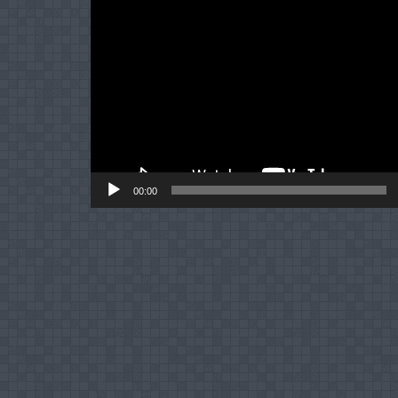
Player
00:00