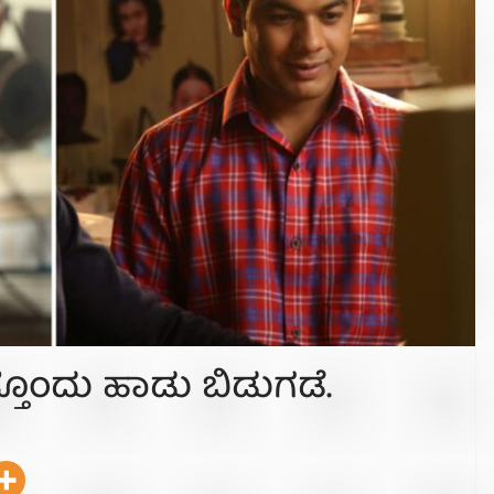
ತೊಂದು ಹಾಡು ಬಿಡುಗಡೆ.