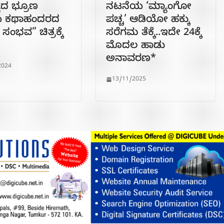
ಯದ ಭ್ರೂಣ
ನಟನೆಯ ‘ಮ್ಯಾಂಗೋ
ೆಯ ಕಥಾಹಂದರದ
ಪಚ್ಚ’ ಆಡಿಯೋ ಹಕ್ಕು
ಸಂಭವ” ಚಿತ್ರಕ್ಕೆ
ಸರೆಗಮ ತೆಕ್ಕೆ..ಇದೇ 24ಕ್ಕೆ
ಮೊದಲ ಹಾಡು
ಅನಾವರಣ*
2024
13/11/2025