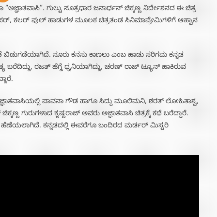
ಮಾ “ಅಜ್ಞಾತವಾಸಿ”. ಗುಲ್ಟು ಸೂತ್ರಧಾರ ಜನಾರ್ಧನ್‌ ಚಿಕ್ಕಣ್ಣ ನಿರ್ದೇಶನದ ಈ ಚಿತ್ರ
 ಟೀಸರ್‌, ಕಲರ್‌ ಫುಲ್‌ ಹಾಡುಗಳ ಮೂಲಕ ಚಿತ್ರತಂಡ ಸಿನಿಮಾಪ್ರೇಮಿಗಳಿಗೆ ಆಹ್ವಾನ
ೆ ಬಿಡುಗಡೆಯಾಗಿದೆ. ನೂರು ಕನಸು ಕಾಣಲು ಎಂಬ ಹಾಡು ಸರಿಗಮ ಕನ್ನಡ
ರೆದಿದ್ದು, ರಜತ್ ಹೆಗ್ಡೆ ಧ್ವನಿಯಾಗಿದ್ದು, ಚರಣ್ ರಾಜ್ ಟ್ಯೂನ್ ಹಾಕಿರುವ
ದಾರೆ.
ಾತವಾಸಿಯಲ್ಲಿ ಪಾವನಾ ಗೌಡ ಹಾಗೂ ಸಿದ್ದು ಮೂಲಿಮನಿ, ಶರತ್ ಲೋಹಿತಾಶ್ವ,
್ಕಣ್ಣ ಗುರುಗಳಾದ ಕೃಷ್ಣರಾಜ್ ಅವರು ಅಜ್ಞಾತವಾಸಿ ಚಿತ್ರಕ್ಕೆ ಕಥೆ ಬರೆದ್ದಾರೆ.
 ಹೆಣೆಯಲಾಗಿದೆ. ಕನ್ನಡದಲ್ಲಿ ಈವರೆಗೂ ಬಂದಿರದ ಮರ್ಡರ್ ಮಿಸ್ಟರಿ