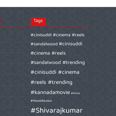
Tags
#cinisuddi #cinema #reels
#cinisuddi
#sandalwood
#cinema #reels
#sandalwood #trending
#cinisuddi #cinema
#reels #trending
#kannadamovie
#Movie
#MovieReview
#Shivarajkumar