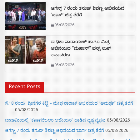
ಆಗಸ್ಟ್ 7 ರಂದು ತನುಷ್ ಶಿವಣ್ಣ ಅಭಿನಯದ
‘ಬಾಸ್’ ಚಿತ್ರ ತೆರೆಗೆ
05/08/2026
ರಾಧಿಕಾ ನಾರಾಯಣ್ ಹಾಗೂ ಮಿತ್ರ
ಅಭಿನಯದ “ಮಹಾನ್” ಫಸ್ಟ್ ಲುಕ್
ಅನಾವರಣ
05/08/2026
Recent Posts
ಸೆ.18 ರಂದು ಶ್ರೀನಗರ ಕಿಟ್ಟಿ – ಮೇಘನಾರಾಜ್ ಅಭಿನಯದ “ಅಮರ್ಥ” ಚಿತ್ರ ತೆರೆಗೆ
05/08/2026
ಬಾದಾಮಿಯಲ್ಲಿ “ಕರ್ಣಾಟಬಲಂ ಅಜೇಯಂ” ಹಾಡಿದ ದೃಶ್ಯ ವೈಭವ
05/08/2026
ಆಗಸ್ಟ್ 7 ರಂದು ತನುಷ್ ಶಿವಣ್ಣ ಅಭಿನಯದ ‘ಬಾಸ್’ ಚಿತ್ರ ತೆರೆಗೆ
05/08/2026