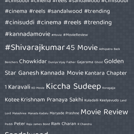
#cinisuddi
#cinisuddi #cinema #reels #sandalwood
#cinema #reels #sandalwood #trending
#cinisuddi #cinema #reels #trending
#kannadamovie
#MovieReview
#Movie
#Shivarajkumar
45 Movie
Adhipatra
Back
Golden
Chowkidar
Gajarama
Benchers
Duniya Vijay
Father
Ghost
Star Ganesh
Kannada Movie
Kantara Chapter
Kiccha Sudeep
Karavali
1
KD Movie
Koragajja
Kotee
Krishnam Pranaya Sakhi
Kuladalli Keelyavudo
Land
Movie Review
Maryade Prashne
Lord
Malashree
Manada Kadalu
Peter
Ram Charan
Peddi
Raju James Bond
R Chandru