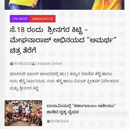
CINI NEWS
SANDALWOOD
ಸೆ.18 ರಂದು ಶ್ರೀನಗರ ಕಿಟ್ಟಿ –
ಮೇಘನಾರಾಜ್ ಅಭಿನಯದ “ಅಮರ್ಥ”
ಚಿತ್ರ ತೆರೆಗೆ
05/08/2026
Cinisuddi Online
ಪಂಚರಂಗಿ ಫಿಲಂಸ್ ಲಾಂಛನದಲ್ಲಿ ಡಾ|| ಕನ್ಯಾನ ಸದಾಶಿವ ಶೆಟ್ಟಿ ಹಾಗೂ
ಗುರು ಹೆಗ್ಡೆ ನಿರ್ಮಸಿರುವ, ಗುರು ಹೆಗ್ಡೆ ಹಾಗೂ ವಿನಯ್ ಪ್ರೀತಮ್ ನಿರ್ದೇಶನದ
ಮತ್ತು ಶ್ರೀನಗರ ಕಿಟ್ಟಿ
ಬಾದಾಮಿಯಲ್ಲಿ “ಕರ್ಣಾಟಬಲಂ ಅಜೇಯಂ”
ಹಾಡಿದ ದೃಶ್ಯ ವೈಭವ
05/08/2026