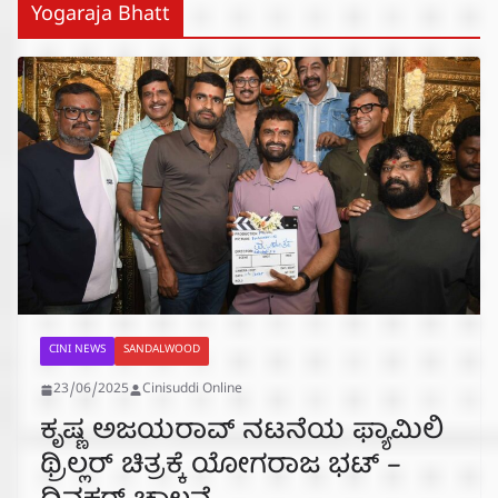
Yogaraja Bhatt
CINI NEWS
SANDALWOOD
23/06/2025
Cinisuddi Online
ಕೃಷ್ಣ ಅಜಯರಾವ್ ನಟನೆಯ ಫ್ಯಾಮಿಲಿ
ಥ್ರಿಲ್ಲರ್ ಚಿತ್ರಕ್ಕೆ ಯೋಗರಾಜ ಭಟ್ –