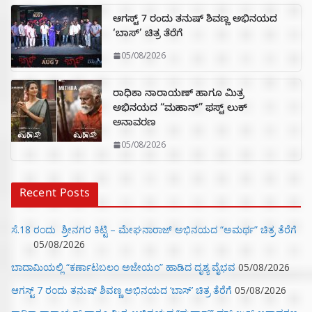
ಆಗಸ್ಟ್ 7 ರಂದು ತನುಷ್ ಶಿವಣ್ಣ ಅಭಿನಯದ
‘ಬಾಸ್’ ಚಿತ್ರ ತೆರೆಗೆ
05/08/2026
ರಾಧಿಕಾ ನಾರಾಯಣ್ ಹಾಗೂ ಮಿತ್ರ
ಅಭಿನಯದ “ಮಹಾನ್” ಫಸ್ಟ್ ಲುಕ್
ಅನಾವರಣ
05/08/2026
Recent Posts
ಸೆ.18 ರಂದು ಶ್ರೀನಗರ ಕಿಟ್ಟಿ – ಮೇಘನಾರಾಜ್ ಅಭಿನಯದ “ಅಮರ್ಥ” ಚಿತ್ರ ತೆರೆಗೆ
05/08/2026
ಬಾದಾಮಿಯಲ್ಲಿ “ಕರ್ಣಾಟಬಲಂ ಅಜೇಯಂ” ಹಾಡಿದ ದೃಶ್ಯ ವೈಭವ
05/08/2026
ಆಗಸ್ಟ್ 7 ರಂದು ತನುಷ್ ಶಿವಣ್ಣ ಅಭಿನಯದ ‘ಬಾಸ್’ ಚಿತ್ರ ತೆರೆಗೆ
05/08/2026