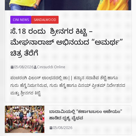
CINI NEWS
SANDALWOOD
ಸೆ.18 ರಂದು ಶ್ರೀನಗರ ಕಿಟ್ಟಿ –
ಮೇಘನಾರಾಜ್ ಅಭಿನಯದ “ಅಮರ್ಥ”
ಚಿತ್ರ ತೆರೆಗೆ
05/08/2026
Cinisuddi Online
ಪಂಚರಂಗಿ ಫಿಲಂಸ್ ಲಾಂಛನದಲ್ಲಿ ಡಾ|| ಕನ್ಯಾನ ಸದಾಶಿವ ಶೆಟ್ಟಿ ಹಾಗೂ
ಗುರು ಹೆಗ್ಡೆ ನಿರ್ಮಸಿರುವ, ಗುರು ಹೆಗ್ಡೆ ಹಾಗೂ ವಿನಯ್ ಪ್ರೀತಮ್ ನಿರ್ದೇಶನದ
ಮತ್ತು ಶ್ರೀನಗರ ಕಿಟ್ಟಿ
ಬಾದಾಮಿಯಲ್ಲಿ “ಕರ್ಣಾಟಬಲಂ ಅಜೇಯಂ”
ಹಾಡಿದ ದೃಶ್ಯ ವೈಭವ
05/08/2026