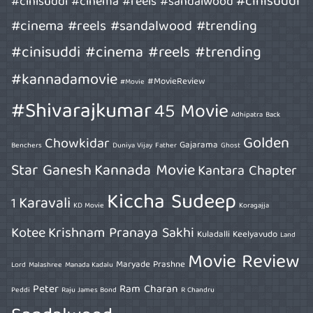
#cinisuddi
#cinisuddi #cinema #reels #sandalwood
#cinema #reels #sandalwood #trending
#cinisuddi #cinema #reels #trending
#kannadamovie
#MovieReview
#Movie
#Shivarajkumar
45 Movie
Adhipatra
Back
Golden
Chowkidar
Gajarama
Benchers
Duniya Vijay
Father
Ghost
Star Ganesh
Kannada Movie
Kantara Chapter
Kiccha Sudeep
Karavali
1
KD Movie
Koragajja
Kotee
Krishnam Pranaya Sakhi
Kuladalli Keelyavudo
Land
Movie Review
Maryade Prashne
Lord
Malashree
Manada Kadalu
Peter
Ram Charan
Peddi
Raju James Bond
R Chandru