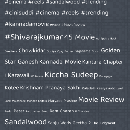
#cinema #reels #sandalwood #trending
#cinisuddi #cinema #reels #trending
#kannadamovie
#MovieReview
#Movie
#Shivarajkumar
45 Movie
Adhipatra
Back
Golden
Chowkidar
Gajarama
Benchers
Duniya Vijay
Father
Ghost
Star Ganesh
Kannada Movie
Kantara Chapter
Kiccha Sudeep
Karavali
1
KD Movie
Koragajja
Kotee
Krishnam Pranaya Sakhi
Kuladalli Keelyavudo
Land
Movie Review
Maryade Prashne
Lord
Malashree
Manada Kadalu
Peter
Ram Charan
Peddi
Raju James Bond
R Chandru
Sandalwood
Sanju Weds Geetha-2
The Judgment