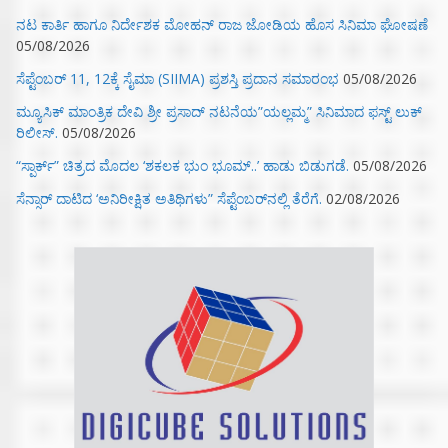
ನಟ ಕಾರ್ತಿ ಹಾಗೂ ನಿರ್ದೇಶಕ ಮೋಹನ್ ರಾಜ ಜೋಡಿಯ ಹೊಸ ಸಿನಿಮಾ ಘೋಷಣೆ
05/08/2026
ಸೆಪ್ಟೆಂಬರ್ 11, 12ಕ್ಕೆ ಸೈಮಾ (SIIMA) ಪ್ರಶಸ್ತಿ ಪ್ರದಾನ ಸಮಾರಂಭ
05/08/2026
ಮ್ಯೂಸಿಕ್‌ ಮಾಂತ್ರಿಕ ದೇವಿ ಶ್ರೀ ಪ್ರಸಾದ್ ನಟನೆಯ”ಯಲ್ಲಮ್ಮ” ಸಿನಿಮಾದ ಫಸ್ಟ್‌ ಲುಕ್‌
ರಿಲೀಸ್.
05/08/2026
“ಸ್ಪಾರ್ಕ್” ಚಿತ್ರದ ಮೊದಲ‌ ‘ಶಕಲಕ ಭುಂ‌ ಭೂಮ್..’ ಹಾಡು ಬಿಡುಗಡೆ.
05/08/2026
ಸೆನ್ಸಾರ್ ದಾಟಿದ ‘ಅನಿರೀಕ್ಷಿತ ಅತಿಥಿಗಳು” ಸೆಪ್ಟೆಂಬರ್‌ನಲ್ಲಿ ತೆರೆಗೆ.
02/08/2026