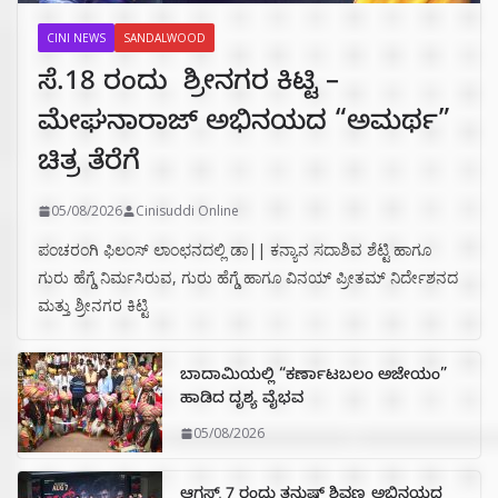
CINI NEWS
SANDALWOOD
ಸೆ.18 ರಂದು ಶ್ರೀನಗರ ಕಿಟ್ಟಿ –
ಮೇಘನಾರಾಜ್ ಅಭಿನಯದ “ಅಮರ್ಥ”
ಚಿತ್ರ ತೆರೆಗೆ
05/08/2026
Cinisuddi Online
ಪಂಚರಂಗಿ ಫಿಲಂಸ್ ಲಾಂಛನದಲ್ಲಿ ಡಾ|| ಕನ್ಯಾನ ಸದಾಶಿವ ಶೆಟ್ಟಿ ಹಾಗೂ
ಗುರು ಹೆಗ್ಡೆ ನಿರ್ಮಸಿರುವ, ಗುರು ಹೆಗ್ಡೆ ಹಾಗೂ ವಿನಯ್ ಪ್ರೀತಮ್ ನಿರ್ದೇಶನದ
ಮತ್ತು ಶ್ರೀನಗರ ಕಿಟ್ಟಿ
ಬಾದಾಮಿಯಲ್ಲಿ “ಕರ್ಣಾಟಬಲಂ ಅಜೇಯಂ”
ಹಾಡಿದ ದೃಶ್ಯ ವೈಭವ
05/08/2026
ಆಗಸ್ಟ್ 7 ರಂದು ತನುಷ್ ಶಿವಣ್ಣ ಅಭಿನಯದ