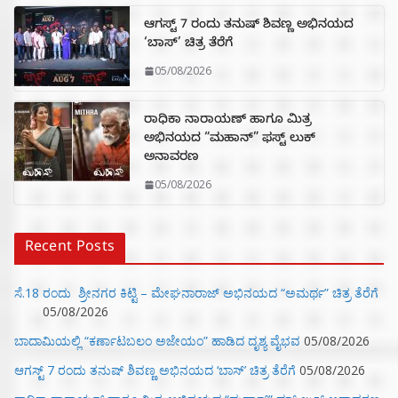
ಆಗಸ್ಟ್ 7 ರಂದು ತನುಷ್ ಶಿವಣ್ಣ ಅಭಿನಯದ
‘ಬಾಸ್’ ಚಿತ್ರ ತೆರೆಗೆ
05/08/2026
ರಾಧಿಕಾ ನಾರಾಯಣ್ ಹಾಗೂ ಮಿತ್ರ
ಅಭಿನಯದ “ಮಹಾನ್” ಫಸ್ಟ್ ಲುಕ್
ಅನಾವರಣ
05/08/2026
Recent Posts
ಸೆ.18 ರಂದು ಶ್ರೀನಗರ ಕಿಟ್ಟಿ – ಮೇಘನಾರಾಜ್ ಅಭಿನಯದ “ಅಮರ್ಥ” ಚಿತ್ರ ತೆರೆಗೆ
05/08/2026
ಬಾದಾಮಿಯಲ್ಲಿ “ಕರ್ಣಾಟಬಲಂ ಅಜೇಯಂ” ಹಾಡಿದ ದೃಶ್ಯ ವೈಭವ
05/08/2026
ಆಗಸ್ಟ್ 7 ರಂದು ತನುಷ್ ಶಿವಣ್ಣ ಅಭಿನಯದ ‘ಬಾಸ್’ ಚಿತ್ರ ತೆರೆಗೆ
05/08/2026