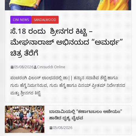
CINI NEWS
SANDALWOOD
ಸೆ.18 ರಂದು ಶ್ರೀನಗರ ಕಿಟ್ಟಿ –
ಮೇಘನಾರಾಜ್ ಅಭಿನಯದ “ಅಮರ್ಥ”
ಚಿತ್ರ ತೆರೆಗೆ
05/08/2026
Cinisuddi Online
ಪಂಚರಂಗಿ ಫಿಲಂಸ್ ಲಾಂಛನದಲ್ಲಿ ಡಾ|| ಕನ್ಯಾನ ಸದಾಶಿವ ಶೆಟ್ಟಿ ಹಾಗೂ
ಗುರು ಹೆಗ್ಡೆ ನಿರ್ಮಸಿರುವ, ಗುರು ಹೆಗ್ಡೆ ಹಾಗೂ ವಿನಯ್ ಪ್ರೀತಮ್ ನಿರ್ದೇಶನದ
ಮತ್ತು ಶ್ರೀನಗರ ಕಿಟ್ಟಿ
ಬಾದಾಮಿಯಲ್ಲಿ “ಕರ್ಣಾಟಬಲಂ ಅಜೇಯಂ”
ಹಾಡಿದ ದೃಶ್ಯ ವೈಭವ
05/08/2026