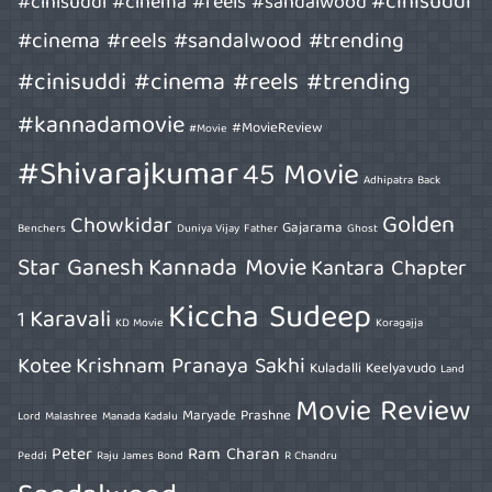
#cinisuddi
#cinisuddi #cinema #reels #sandalwood
#cinema #reels #sandalwood #trending
#cinisuddi #cinema #reels #trending
#kannadamovie
#MovieReview
#Movie
#Shivarajkumar
45 Movie
Adhipatra
Back
Golden
Chowkidar
Gajarama
Benchers
Duniya Vijay
Father
Ghost
Star Ganesh
Kannada Movie
Kantara Chapter
Kiccha Sudeep
Karavali
1
KD Movie
Koragajja
Kotee
Krishnam Pranaya Sakhi
Kuladalli Keelyavudo
Land
Movie Review
Maryade Prashne
Lord
Malashree
Manada Kadalu
Peter
Ram Charan
Peddi
Raju James Bond
R Chandru