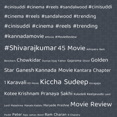
#cinisuddi
#cinisuddi #cinema #reels #sandalwood
#cinema #reels #sandalwood #trending
#cinisuddi #cinema #reels #trending
#kannadamovie
#MovieReview
#Movie
#Shivarajkumar
45 Movie
Adhipatra
Back
Golden
Chowkidar
Gajarama
Benchers
Duniya Vijay
Father
Ghost
Star Ganesh
Kannada Movie
Kantara Chapter
Kiccha Sudeep
Karavali
1
KD Movie
Koragajja
Kotee
Krishnam Pranaya Sakhi
Kuladalli Keelyavudo
Land
Movie Review
Maryade Prashne
Lord
Malashree
Manada Kadalu
Peter
Ram Charan
Peddi
Raju James Bond
R Chandru