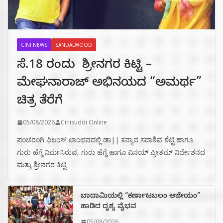
CINI NEWS
SANDALWOOD
ಸೆ.18 ರಂದು ಶ್ರೀನಗರ ಕಿಟ್ಟಿ –
ಮೇಘನಾರಾಜ್ ಅಭಿನಯದ “ಅಮರ್ಥ”
ಚಿತ್ರ ತೆರೆಗೆ
05/08/2026
Cinisuddi Online
ಪಂಚರಂಗಿ ಫಿಲಂಸ್ ಲಾಂಛನದಲ್ಲಿ ಡಾ|| ಕನ್ಯಾನ ಸದಾಶಿವ ಶೆಟ್ಟಿ ಹಾಗೂ
ಗುರು ಹೆಗ್ಡೆ ನಿರ್ಮಸಿರುವ, ಗುರು ಹೆಗ್ಡೆ ಹಾಗೂ ವಿನಯ್ ಪ್ರೀತಮ್ ನಿರ್ದೇಶನದ
ಮತ್ತು ಶ್ರೀನಗರ ಕಿಟ್ಟಿ
ಬಾದಾಮಿಯಲ್ಲಿ “ಕರ್ಣಾಟಬಲಂ ಅಜೇಯಂ”
ಹಾಡಿದ ದೃಶ್ಯ ವೈಭವ
05/08/2026