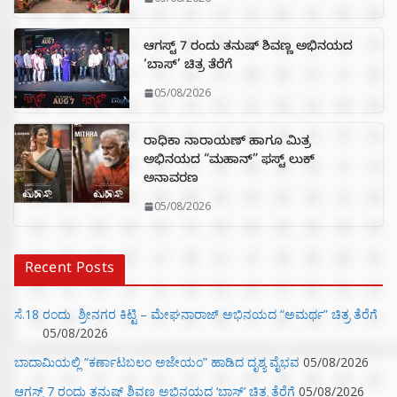
ಆಗಸ್ಟ್ 7 ರಂದು ತನುಷ್ ಶಿವಣ್ಣ ಅಭಿನಯದ
‘ಬಾಸ್’ ಚಿತ್ರ ತೆರೆಗೆ
05/08/2026
ರಾಧಿಕಾ ನಾರಾಯಣ್ ಹಾಗೂ ಮಿತ್ರ
ಅಭಿನಯದ “ಮಹಾನ್” ಫಸ್ಟ್ ಲುಕ್
ಅನಾವರಣ
05/08/2026
Recent Posts
ಸೆ.18 ರಂದು ಶ್ರೀನಗರ ಕಿಟ್ಟಿ – ಮೇಘನಾರಾಜ್ ಅಭಿನಯದ “ಅಮರ್ಥ” ಚಿತ್ರ ತೆರೆಗೆ
05/08/2026
ಬಾದಾಮಿಯಲ್ಲಿ “ಕರ್ಣಾಟಬಲಂ ಅಜೇಯಂ” ಹಾಡಿದ ದೃಶ್ಯ ವೈಭವ
05/08/2026
ಆಗಸ್ಟ್ 7 ರಂದು ತನುಷ್ ಶಿವಣ್ಣ ಅಭಿನಯದ ‘ಬಾಸ್’ ಚಿತ್ರ ತೆರೆಗೆ
05/08/2026