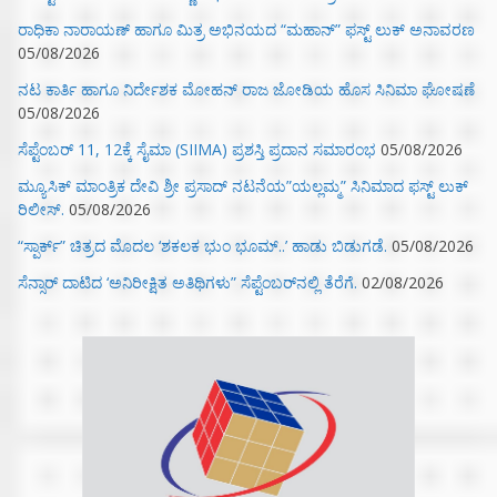
ರಾಧಿಕಾ ನಾರಾಯಣ್ ಹಾಗೂ ಮಿತ್ರ ಅಭಿನಯದ “ಮಹಾನ್” ಫಸ್ಟ್ ಲುಕ್ ಅನಾವರಣ
05/08/2026
ನಟ ಕಾರ್ತಿ ಹಾಗೂ ನಿರ್ದೇಶಕ ಮೋಹನ್ ರಾಜ ಜೋಡಿಯ ಹೊಸ ಸಿನಿಮಾ ಘೋಷಣೆ
05/08/2026
ಸೆಪ್ಟೆಂಬರ್ 11, 12ಕ್ಕೆ ಸೈಮಾ (SIIMA) ಪ್ರಶಸ್ತಿ ಪ್ರದಾನ ಸಮಾರಂಭ
05/08/2026
ಮ್ಯೂಸಿಕ್‌ ಮಾಂತ್ರಿಕ ದೇವಿ ಶ್ರೀ ಪ್ರಸಾದ್ ನಟನೆಯ”ಯಲ್ಲಮ್ಮ” ಸಿನಿಮಾದ ಫಸ್ಟ್‌ ಲುಕ್‌
ರಿಲೀಸ್.
05/08/2026
“ಸ್ಪಾರ್ಕ್” ಚಿತ್ರದ ಮೊದಲ‌ ‘ಶಕಲಕ ಭುಂ‌ ಭೂಮ್..’ ಹಾಡು ಬಿಡುಗಡೆ.
05/08/2026
ಸೆನ್ಸಾರ್ ದಾಟಿದ ‘ಅನಿರೀಕ್ಷಿತ ಅತಿಥಿಗಳು” ಸೆಪ್ಟೆಂಬರ್‌ನಲ್ಲಿ ತೆರೆಗೆ.
02/08/2026