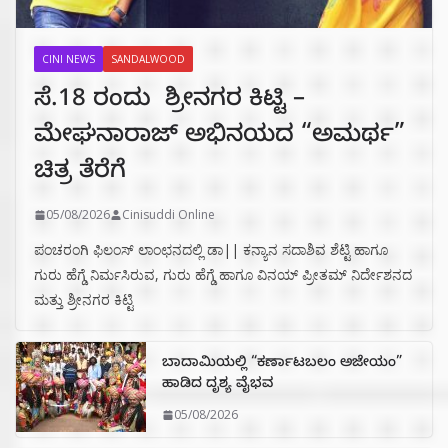
CINI NEWS
SANDALWOOD
ಸೆ.18 ರಂದು ಶ್ರೀನಗರ ಕಿಟ್ಟಿ –
ಮೇಘನಾರಾಜ್ ಅಭಿನಯದ “ಅಮರ್ಥ”
ಚಿತ್ರ ತೆರೆಗೆ
05/08/2026
Cinisuddi Online
ಪಂಚರಂಗಿ ಫಿಲಂಸ್ ಲಾಂಛನದಲ್ಲಿ ಡಾ|| ಕನ್ಯಾನ ಸದಾಶಿವ ಶೆಟ್ಟಿ ಹಾಗೂ
ಗುರು ಹೆಗ್ಡೆ ನಿರ್ಮಸಿರುವ, ಗುರು ಹೆಗ್ಡೆ ಹಾಗೂ ವಿನಯ್ ಪ್ರೀತಮ್ ನಿರ್ದೇಶನದ
ಮತ್ತು ಶ್ರೀನಗರ ಕಿಟ್ಟಿ
ಬಾದಾಮಿಯಲ್ಲಿ “ಕರ್ಣಾಟಬಲಂ ಅಜೇಯಂ”
ಹಾಡಿದ ದೃಶ್ಯ ವೈಭವ
05/08/2026