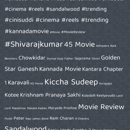
#cinema #reels #sandalwood #trending
#cinisuddi #cinema #reels #trending
#kannadamovie
#MovieReview
#Movie
#Shivarajkumar
45 Movie
Adhipatra
Back
Golden
Chowkidar
Gajarama
Benchers
Duniya Vijay
Father
Ghost
Star Ganesh
Kannada Movie
Kantara Chapter
Kiccha Sudeep
Karavali
1
KD Movie
Koragajja
Kotee
Krishnam Pranaya Sakhi
Kuladalli Keelyavudo
Land
Movie Review
Maryade Prashne
Lord
Malashree
Manada Kadalu
Peter
Ram Charan
Peddi
Raju James Bond
R Chandru
Sandalwood