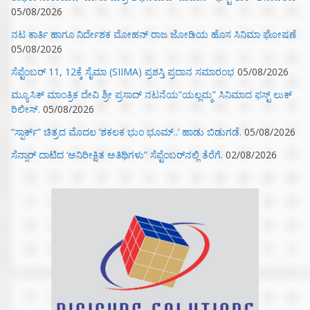
05/08/2026
ನಟ ಕಾರ್ತಿ ಹಾಗೂ ನಿರ್ದೇಶಕ ಮೋಹನ್ ರಾಜ ಜೋಡಿಯ ಹೊಸ ಸಿನಿಮಾ ಘೋಷಣೆ
05/08/2026
ಸೆಪ್ಟೆಂಬರ್ 11, 12ಕ್ಕೆ ಸೈಮಾ (SIIMA) ಪ್ರಶಸ್ತಿ ಪ್ರದಾನ ಸಮಾರಂಭ
05/08/2026
ಮ್ಯೂಸಿಕ್‌ ಮಾಂತ್ರಿಕ ದೇವಿ ಶ್ರೀ ಪ್ರಸಾದ್ ನಟನೆಯ”ಯಲ್ಲಮ್ಮ” ಸಿನಿಮಾದ ಫಸ್ಟ್‌ ಲುಕ್‌
ರಿಲೀಸ್.
05/08/2026
“ಸ್ಪಾರ್ಕ್” ಚಿತ್ರದ ಮೊದಲ‌ ‘ಶಕಲಕ ಭುಂ‌ ಭೂಮ್..’ ಹಾಡು ಬಿಡುಗಡೆ.
05/08/2026
ಸೆನ್ಸಾರ್ ದಾಟಿದ ‘ಅನಿರೀಕ್ಷಿತ ಅತಿಥಿಗಳು” ಸೆಪ್ಟೆಂಬರ್‌ನಲ್ಲಿ ತೆರೆಗೆ.
02/08/2026