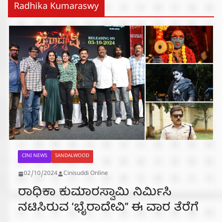
Radhika Kumaraswy
CINI NEWS
SANDALWOOD
02/10/2024
Cinisuddi Online
ರಾಧಿಕಾ ಕುಮಾರಸ್ವಾಮಿ ನಿರ್ಮಿಸಿ
ನಟಿಸಿರುವ ‘ಭೈರಾದೇವಿ” ಈ ವಾರ ತೆರೆಗೆ