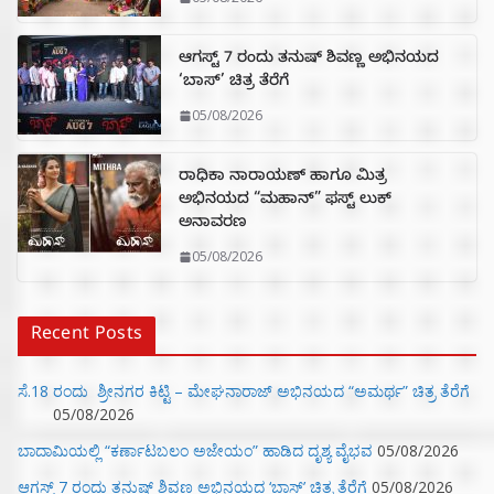
ಆಗಸ್ಟ್ 7 ರಂದು ತನುಷ್ ಶಿವಣ್ಣ ಅಭಿನಯದ
‘ಬಾಸ್’ ಚಿತ್ರ ತೆರೆಗೆ
05/08/2026
ರಾಧಿಕಾ ನಾರಾಯಣ್ ಹಾಗೂ ಮಿತ್ರ
ಅಭಿನಯದ “ಮಹಾನ್” ಫಸ್ಟ್ ಲುಕ್
ಅನಾವರಣ
05/08/2026
Recent Posts
ಸೆ.18 ರಂದು ಶ್ರೀನಗರ ಕಿಟ್ಟಿ – ಮೇಘನಾರಾಜ್ ಅಭಿನಯದ “ಅಮರ್ಥ” ಚಿತ್ರ ತೆರೆಗೆ
05/08/2026
ಬಾದಾಮಿಯಲ್ಲಿ “ಕರ್ಣಾಟಬಲಂ ಅಜೇಯಂ” ಹಾಡಿದ ದೃಶ್ಯ ವೈಭವ
05/08/2026
ಆಗಸ್ಟ್ 7 ರಂದು ತನುಷ್ ಶಿವಣ್ಣ ಅಭಿನಯದ ‘ಬಾಸ್’ ಚಿತ್ರ ತೆರೆಗೆ
05/08/2026