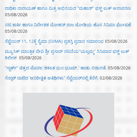
ರಾಧಿಕಾ ನಾರಾಯಣ್ ಹಾಗೂ ಮಿತ್ರ ಅಭಿನಯದ “ಮಹಾನ್” ಫಸ್ಟ್ ಲುಕ್ ಅನಾವರಣ
05/08/2026
ನಟ ಕಾರ್ತಿ ಹಾಗೂ ನಿರ್ದೇಶಕ ಮೋಹನ್ ರಾಜ ಜೋಡಿಯ ಹೊಸ ಸಿನಿಮಾ ಘೋಷಣೆ
05/08/2026
ಸೆಪ್ಟೆಂಬರ್ 11, 12ಕ್ಕೆ ಸೈಮಾ (SIIMA) ಪ್ರಶಸ್ತಿ ಪ್ರದಾನ ಸಮಾರಂಭ
05/08/2026
ಮ್ಯೂಸಿಕ್‌ ಮಾಂತ್ರಿಕ ದೇವಿ ಶ್ರೀ ಪ್ರಸಾದ್ ನಟನೆಯ”ಯಲ್ಲಮ್ಮ” ಸಿನಿಮಾದ ಫಸ್ಟ್‌ ಲುಕ್‌
ರಿಲೀಸ್.
05/08/2026
“ಸ್ಪಾರ್ಕ್” ಚಿತ್ರದ ಮೊದಲ‌ ‘ಶಕಲಕ ಭುಂ‌ ಭೂಮ್..’ ಹಾಡು ಬಿಡುಗಡೆ.
05/08/2026
ಸೆನ್ಸಾರ್ ದಾಟಿದ ‘ಅನಿರೀಕ್ಷಿತ ಅತಿಥಿಗಳು” ಸೆಪ್ಟೆಂಬರ್‌ನಲ್ಲಿ ತೆರೆಗೆ.
02/08/2026