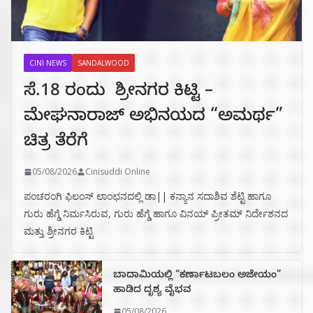
CINI NEWS
SANDALWOOD
ಸೆ.18 ರಂದು ಶ್ರೀನಗರ ಕಿಟ್ಟಿ –
ಮೇಘನಾರಾಜ್ ಅಭಿನಯದ “ಅಮರ್ಥ”
ಚಿತ್ರ ತೆರೆಗೆ
05/08/2026
Cinisuddi Online
ಪಂಚರಂಗಿ ಫಿಲಂಸ್ ಲಾಂಛನದಲ್ಲಿ ಡಾ|| ಕನ್ಯಾನ ಸದಾಶಿವ ಶೆಟ್ಟಿ ಹಾಗೂ
ಗುರು ಹೆಗ್ಡೆ ನಿರ್ಮಸಿರುವ, ಗುರು ಹೆಗ್ಡೆ ಹಾಗೂ ವಿನಯ್ ಪ್ರೀತಮ್ ನಿರ್ದೇಶನದ
ಮತ್ತು ಶ್ರೀನಗರ ಕಿಟ್ಟಿ
ಬಾದಾಮಿಯಲ್ಲಿ “ಕರ್ಣಾಟಬಲಂ ಅಜೇಯಂ”
ಹಾಡಿದ ದೃಶ್ಯ ವೈಭವ
05/08/2026