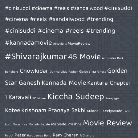
#cinisuddi
#cinisuddi #cinema #reels #sandalwood
#cinema #reels #sandalwood #trending
#cinisuddi #cinema #reels #trending
#kannadamovie
#MovieReview
#Movie
#Shivarajkumar
45 Movie
Adhipatra
Back
Golden
Chowkidar
Gajarama
Benchers
Duniya Vijay
Father
Ghost
Star Ganesh
Kannada Movie
Kantara Chapter
Kiccha Sudeep
Karavali
1
KD Movie
Koragajja
Kotee
Krishnam Pranaya Sakhi
Kuladalli Keelyavudo
Land
Movie Review
Maryade Prashne
Lord
Malashree
Manada Kadalu
Peter
Ram Charan
Peddi
Raju James Bond
R Chandru