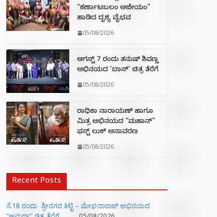
“ಕರ್ಣಾಟಬಲಂ ಅಜೇಯಂ”
ಹಾಡಿದ ದೃಶ್ಯ ವೈಭವ
05/08/2026
ಆಗಸ್ಟ್ 7 ರಂದು ತನುಷ್ ಶಿವಣ್ಣ
ಅಭಿನಯದ ‘ಬಾಸ್’ ಚಿತ್ರ ತೆರೆಗೆ
05/08/2026
ರಾಧಿಕಾ ನಾರಾಯಣ್ ಹಾಗೂ
ಮಿತ್ರ ಅಭಿನಯದ “ಮಹಾನ್”
ಫಸ್ಟ್ ಲುಕ್ ಅನಾವರಣ
05/08/2026
Recent Posts
ಸೆ.18 ರಂದು ಶ್ರೀನಗರ ಕಿಟ್ಟಿ – ಮೇಘನಾರಾಜ್ ಅಭಿನಯದ
“ಅಮರ್ಥ” ಚಿತ್ರ ತೆರೆಗೆ
05/08/2026