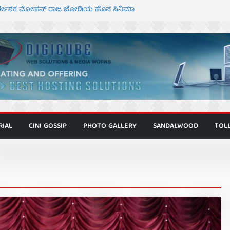
ನಿರ್ದೇಶಕ ಮೋಹನ್ ರಾಜ ಜೋಡಿಯ ಹೊಸ ಸಿನಿಮಾ
ರ ಕಿಟ್ಟಿ – ಮೇಘನಾರಾಜ್ ಅಭಿನಯದ “ಅಮರ್ಥ” ಚಿತ್ರ
್ಣಾಟಬಲಂ ಅಜೇಯಂ” ಹಾಡಿದ ದೃಶ್ಯ ವೈಭವ
್ ಶಿವಣ್ಣ ಅಭಿನಯದ ‘ಬಾಸ್’ ಚಿತ್ರ ತೆರೆಗೆ
ಾಗೂ ಮಿತ್ರ ಅಭಿನಯದ “ಮಹಾನ್” ಫಸ್ಟ್ ಲುಕ್
RIAL
CINI GOSSIP
PHOTO GALLERY
SANDALWOOD
TOL