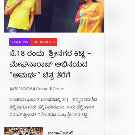
CINI NEWS
SANDALWOOD
ಸೆ.18 ರಂದು ಶ್ರೀನಗರ ಕಿಟ್ಟಿ –
ಮೇಘನಾರಾಜ್ ಅಭಿನಯದ
“ಅಮರ್ಥ” ಚಿತ್ರ ತೆರೆಗೆ
05/08/2026
Cinisuddi Online
ಪಂಚರಂಗಿ ಫಿಲಂಸ್ ಲಾಂಛನದಲ್ಲಿ ಡಾ|| ಕನ್ಯಾನ ಸದಾಶಿವ
ಶೆಟ್ಟಿ ಹಾಗೂ ಗುರು ಹೆಗ್ಡೆ ನಿರ್ಮಸಿರುವ, ಗುರು ಹೆಗ್ಡೆ ಹಾಗೂ
ವಿನಯ್ ಪ್ರೀತಮ್ ನಿರ್ದೇಶನದ ಮತ್ತು ಶ್ರೀನಗರ ಕಿಟ್ಟಿ
ಬಾದಾಮಿಯಲ್ಲಿ