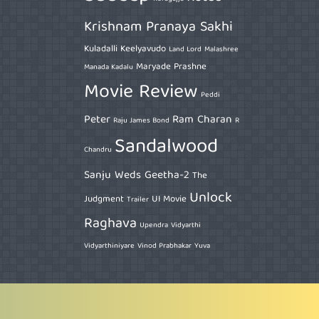
Krishnam Pranaya Sakhi
Kuladalli Keelyavudo
Land Lord
Malashree
Maryade Prashne
Manada Kadalu
Movie Review
Peddi
Peter
Ram Charan
Raju James Bond
R
Sandalwood
Chandru
Sanju Weds Geetha-2
The
Unlock
Judgment
UI Movie
Trailer
Raghava
Upendra
Vidyarthi
Vidyarthiniyare
Vinod Prabhakar
Yuva