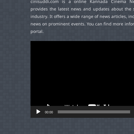
cinisuddi.com
is a online Kannada Cinema Ne
provides the latest news and updates about the 
industry. It offers a wide range of news articles, in
news on prominent events. You can find more infor
portal.
Video
Player
00:00