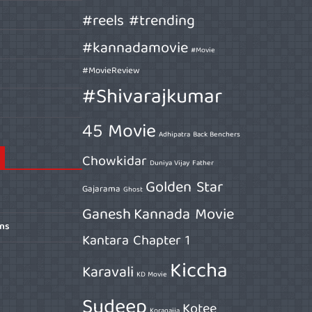
#reels #trending
#kannadamovie
#Movie
#MovieReview
#Shivarajkumar
45 Movie
Adhipatra
Back Benchers
Chowkidar
Duniya Vijay
Father
Golden Star
Gajarama
Ghost
Ganesh
Kannada Movie
ons
Kantara Chapter 1
Kiccha
Karavali
KD Movie
Sudeep
Kotee
Koragajja