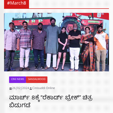
#March8
CINI NEWS
SANDALWOOD
26/02/2024
Cinisuddi Online
ಮಾರ್ಚ್ 8ಕ್ಕೆ “ರೆಕಾರ್ಡ್ ಬ್ರೇಕ್” ಚಿತ್ರ
ಬಿಡುಗಡೆ