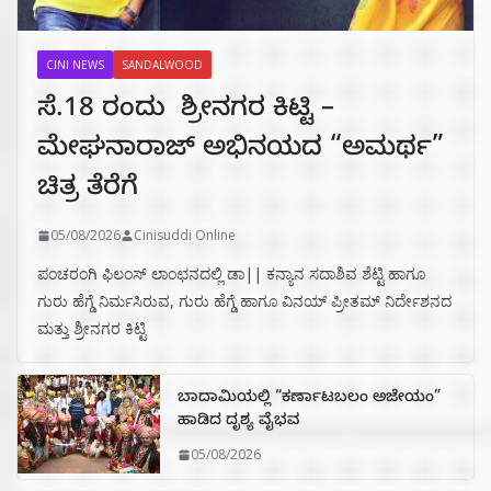
CINI NEWS
SANDALWOOD
ಸೆ.18 ರಂದು ಶ್ರೀನಗರ ಕಿಟ್ಟಿ –
ಮೇಘನಾರಾಜ್ ಅಭಿನಯದ “ಅಮರ್ಥ”
ಚಿತ್ರ ತೆರೆಗೆ
05/08/2026
Cinisuddi Online
ಪಂಚರಂಗಿ ಫಿಲಂಸ್ ಲಾಂಛನದಲ್ಲಿ ಡಾ|| ಕನ್ಯಾನ ಸದಾಶಿವ ಶೆಟ್ಟಿ ಹಾಗೂ
ಗುರು ಹೆಗ್ಡೆ ನಿರ್ಮಸಿರುವ, ಗುರು ಹೆಗ್ಡೆ ಹಾಗೂ ವಿನಯ್ ಪ್ರೀತಮ್ ನಿರ್ದೇಶನದ
ಮತ್ತು ಶ್ರೀನಗರ ಕಿಟ್ಟಿ
ಬಾದಾಮಿಯಲ್ಲಿ “ಕರ್ಣಾಟಬಲಂ ಅಜೇಯಂ”
ಹಾಡಿದ ದೃಶ್ಯ ವೈಭವ
05/08/2026