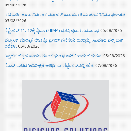
05/08/2026
ನಟ ಕಾರ್ತಿ ಹಾಗೂ ನಿರ್ದೇಶಕ ಮೋಹನ್ ರಾಜ ಜೋಡಿಯ ಹೊಸ ಸಿನಿಮಾ ಘೋಷಣೆ
05/08/2026
ಸೆಪ್ಟೆಂಬರ್ 11, 12ಕ್ಕೆ ಸೈಮಾ (SIIMA) ಪ್ರಶಸ್ತಿ ಪ್ರದಾನ ಸಮಾರಂಭ
05/08/2026
ಮ್ಯೂಸಿಕ್‌ ಮಾಂತ್ರಿಕ ದೇವಿ ಶ್ರೀ ಪ್ರಸಾದ್ ನಟನೆಯ”ಯಲ್ಲಮ್ಮ” ಸಿನಿಮಾದ ಫಸ್ಟ್‌ ಲುಕ್‌
ರಿಲೀಸ್.
05/08/2026
“ಸ್ಪಾರ್ಕ್” ಚಿತ್ರದ ಮೊದಲ‌ ‘ಶಕಲಕ ಭುಂ‌ ಭೂಮ್..’ ಹಾಡು ಬಿಡುಗಡೆ.
05/08/2026
ಸೆನ್ಸಾರ್ ದಾಟಿದ ‘ಅನಿರೀಕ್ಷಿತ ಅತಿಥಿಗಳು” ಸೆಪ್ಟೆಂಬರ್‌ನಲ್ಲಿ ತೆರೆಗೆ.
02/08/2026