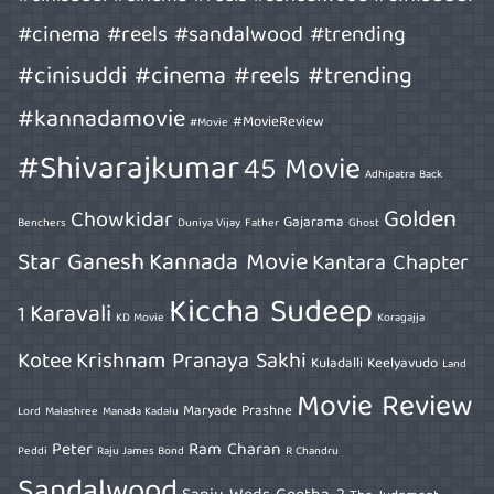
#cinema #reels #sandalwood #trending
#cinisuddi #cinema #reels #trending
#kannadamovie
#MovieReview
#Movie
#Shivarajkumar
45 Movie
Adhipatra
Back
Golden
Chowkidar
Gajarama
Benchers
Duniya Vijay
Father
Ghost
Star Ganesh
Kannada Movie
Kantara Chapter
Kiccha Sudeep
Karavali
1
KD Movie
Koragajja
Kotee
Krishnam Pranaya Sakhi
Kuladalli Keelyavudo
Land
Movie Review
Maryade Prashne
Lord
Malashree
Manada Kadalu
Peter
Ram Charan
Peddi
Raju James Bond
R Chandru
Sandalwood