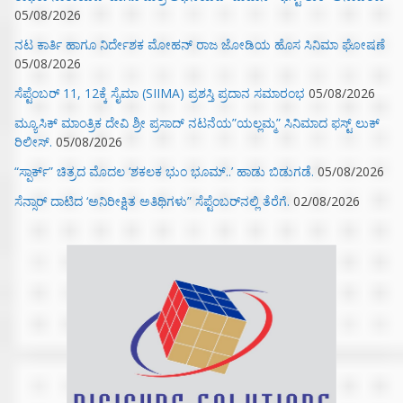
05/08/2026
ನಟ ಕಾರ್ತಿ ಹಾಗೂ ನಿರ್ದೇಶಕ ಮೋಹನ್ ರಾಜ ಜೋಡಿಯ ಹೊಸ ಸಿನಿಮಾ ಘೋಷಣೆ
05/08/2026
ಸೆಪ್ಟೆಂಬರ್ 11, 12ಕ್ಕೆ ಸೈಮಾ (SIIMA) ಪ್ರಶಸ್ತಿ ಪ್ರದಾನ ಸಮಾರಂಭ
05/08/2026
ಮ್ಯೂಸಿಕ್‌ ಮಾಂತ್ರಿಕ ದೇವಿ ಶ್ರೀ ಪ್ರಸಾದ್ ನಟನೆಯ”ಯಲ್ಲಮ್ಮ” ಸಿನಿಮಾದ ಫಸ್ಟ್‌ ಲುಕ್‌
ರಿಲೀಸ್.
05/08/2026
“ಸ್ಪಾರ್ಕ್” ಚಿತ್ರದ ಮೊದಲ‌ ‘ಶಕಲಕ ಭುಂ‌ ಭೂಮ್..’ ಹಾಡು ಬಿಡುಗಡೆ.
05/08/2026
ಸೆನ್ಸಾರ್ ದಾಟಿದ ‘ಅನಿರೀಕ್ಷಿತ ಅತಿಥಿಗಳು” ಸೆಪ್ಟೆಂಬರ್‌ನಲ್ಲಿ ತೆರೆಗೆ.
02/08/2026