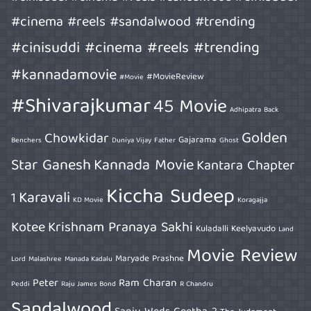
#cinema #reels #sandalwood #trending
#cinisuddi #cinema #reels #trending
#kannadamovie
#MovieReview
#Movie
#Shivarajkumar
45 Movie
Adhipatra
Back
Golden
Chowkidar
Gajarama
Benchers
Duniya Vijay
Father
Ghost
Star Ganesh
Kannada Movie
Kantara Chapter
Kiccha Sudeep
Karavali
1
KD Movie
Koragajja
Kotee
Krishnam Pranaya Sakhi
Kuladalli Keelyavudo
Land
Movie Review
Maryade Prashne
Lord
Malashree
Manada Kadalu
Peter
Ram Charan
Peddi
Raju James Bond
R Chandru
Sandalwood