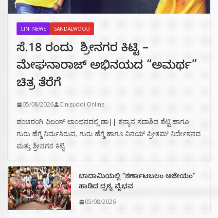
CINI NEWS
SANDALWOOD
ಸೆ.18 ರಂದು ಶ್ರೀನಗರ ಕಿಟ್ಟಿ –
ಮೇಘನಾರಾಜ್ ಅಭಿನಯದ “ಅಮರ್ಥ”
ಚಿತ್ರ ತೆರೆಗೆ
05/08/2026
Cinisuddi Online
ಪಂಚರಂಗಿ ಫಿಲಂಸ್ ಲಾಂಛನದಲ್ಲಿ ಡಾ|| ಕನ್ಯಾನ ಸದಾಶಿವ ಶೆಟ್ಟಿ ಹಾಗೂ
ಗುರು ಹೆಗ್ಡೆ ನಿರ್ಮಸಿರುವ, ಗುರು ಹೆಗ್ಡೆ ಹಾಗೂ ವಿನಯ್ ಪ್ರೀತಮ್ ನಿರ್ದೇಶನದ
ಮತ್ತು ಶ್ರೀನಗರ ಕಿಟ್ಟಿ
ಬಾದಾಮಿಯಲ್ಲಿ “ಕರ್ಣಾಟಬಲಂ ಅಜೇಯಂ”
ಹಾಡಿದ ದೃಶ್ಯ ವೈಭವ
05/08/2026