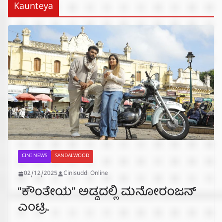
Kaunteya
CINI NEWS
SANDALWOOD
02/12/2025
Cinisuddi Online
“ಕೌಂತೇಯ” ಅಡ್ಡದಲ್ಲಿ ಮನೋರಂಜನ್
ಎಂಟ್ರಿ.