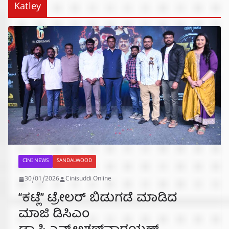
Katley
CINI NEWS
SANDALWOOD
30/01/2026
Cinisuddi Online
“ಕಟ್ಲೆ” ಟ್ರೇಲರ್ ಬಿಡುಗಡೆ ಮಾಡಿದ
ಮಾಜಿ ಡಿಸಿಎಂ