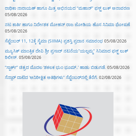
ರಾಧಿಕಾ ನಾರಾಯಣ್ ಹಾಗೂ ಮಿತ್ರ ಅಭಿನಯದ “ಮಹಾನ್” ಫಸ್ಟ್ ಲುಕ್ ಅನಾವರಣ
05/08/2026
ನಟ ಕಾರ್ತಿ ಹಾಗೂ ನಿರ್ದೇಶಕ ಮೋಹನ್ ರಾಜ ಜೋಡಿಯ ಹೊಸ ಸಿನಿಮಾ ಘೋಷಣೆ
05/08/2026
ಸೆಪ್ಟೆಂಬರ್ 11, 12ಕ್ಕೆ ಸೈಮಾ (SIIMA) ಪ್ರಶಸ್ತಿ ಪ್ರದಾನ ಸಮಾರಂಭ
05/08/2026
ಮ್ಯೂಸಿಕ್‌ ಮಾಂತ್ರಿಕ ದೇವಿ ಶ್ರೀ ಪ್ರಸಾದ್ ನಟನೆಯ”ಯಲ್ಲಮ್ಮ” ಸಿನಿಮಾದ ಫಸ್ಟ್‌ ಲುಕ್‌
ರಿಲೀಸ್.
05/08/2026
“ಸ್ಪಾರ್ಕ್” ಚಿತ್ರದ ಮೊದಲ‌ ‘ಶಕಲಕ ಭುಂ‌ ಭೂಮ್..’ ಹಾಡು ಬಿಡುಗಡೆ.
05/08/2026
ಸೆನ್ಸಾರ್ ದಾಟಿದ ‘ಅನಿರೀಕ್ಷಿತ ಅತಿಥಿಗಳು” ಸೆಪ್ಟೆಂಬರ್‌ನಲ್ಲಿ ತೆರೆಗೆ.
02/08/2026