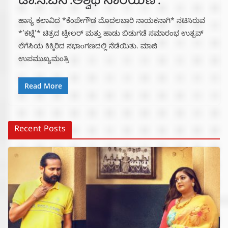
ಡಾ.ಸಿ.ಎನ್.ಅಶ್ವಥ್‌ನಾರಯಣ್.
ಹಾಸ್ಯ ಕಲಾವಿದ *ಕೆಂಪೇಗೌಡ ಮೊದಲಬಾರಿ ನಾಯಕನಾಗಿ* ನಟಿಸಿರುವ
*’ಕಟ್ಲೆ’* ಚಿತ್ರದ ಟ್ರೇಲರ್ ಮತ್ತು ಹಾಡು ಬಿಡುಗಡೆ ಸಮಾರಂಭ ಉತ್ಸವ್
ಲೆಗೆಸಿಯ ಕಿಕ್ಕಿರಿದ ಸಭಾಂಗಣದಲ್ಲಿ ನೆಡೆಯಿತು. ಮಾಜಿ
ಉಪಮುಖ್ಯಮಂತ್ರಿ
Read More
Recent Posts