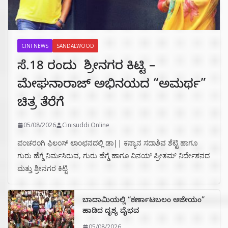
CINI NEWS
SANDALWOOD
ಸೆ.18 ರಂದು ಶ್ರೀನಗರ ಕಿಟ್ಟಿ –
ಮೇಘನಾರಾಜ್ ಅಭಿನಯದ “ಅಮರ್ಥ”
ಚಿತ್ರ ತೆರೆಗೆ
05/08/2026
Cinisuddi Online
ಪಂಚರಂಗಿ ಫಿಲಂಸ್ ಲಾಂಛನದಲ್ಲಿ ಡಾ|| ಕನ್ಯಾನ ಸದಾಶಿವ ಶೆಟ್ಟಿ ಹಾಗೂ
ಗುರು ಹೆಗ್ಡೆ ನಿರ್ಮಸಿರುವ, ಗುರು ಹೆಗ್ಡೆ ಹಾಗೂ ವಿನಯ್ ಪ್ರೀತಮ್ ನಿರ್ದೇಶನದ
ಮತ್ತು ಶ್ರೀನಗರ ಕಿಟ್ಟಿ
ಬಾದಾಮಿಯಲ್ಲಿ “ಕರ್ಣಾಟಬಲಂ ಅಜೇಯಂ”
ಹಾಡಿದ ದೃಶ್ಯ ವೈಭವ
05/08/2026