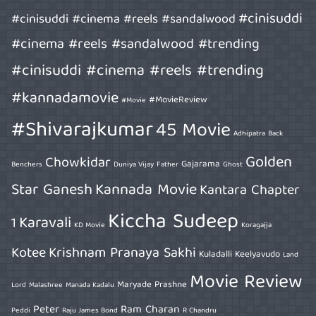
#cinisuddi
#cinisuddi #cinema #reels #sandalwood
#cinema #reels #sandalwood #trending
#cinisuddi #cinema #reels #trending
#kannadamovie
#MovieReview
#Movie
#Shivarajkumar
45 Movie
Adhipatra
Back
Golden
Chowkidar
Gajarama
Benchers
Duniya Vijay
Father
Ghost
Star Ganesh
Kannada Movie
Kantara Chapter
Kiccha Sudeep
Karavali
1
KD Movie
Koragajja
Kotee
Krishnam Pranaya Sakhi
Kuladalli Keelyavudo
Land
Movie Review
Maryade Prashne
Lord
Malashree
Manada Kadalu
Peter
Ram Charan
Peddi
Raju James Bond
R Chandru