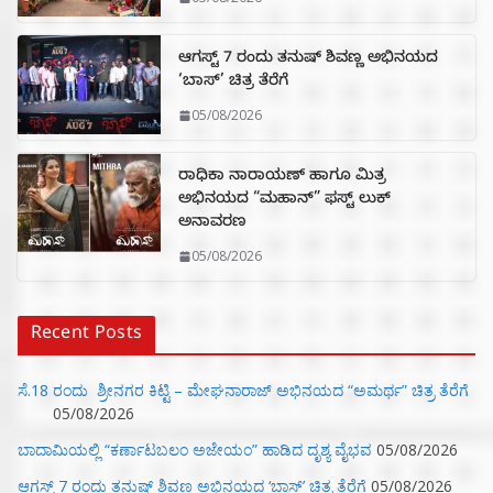
ಆಗಸ್ಟ್ 7 ರಂದು ತನುಷ್ ಶಿವಣ್ಣ ಅಭಿನಯದ
‘ಬಾಸ್’ ಚಿತ್ರ ತೆರೆಗೆ
05/08/2026
ರಾಧಿಕಾ ನಾರಾಯಣ್ ಹಾಗೂ ಮಿತ್ರ
ಅಭಿನಯದ “ಮಹಾನ್” ಫಸ್ಟ್ ಲುಕ್
ಅನಾವರಣ
05/08/2026
Recent Posts
ಸೆ.18 ರಂದು ಶ್ರೀನಗರ ಕಿಟ್ಟಿ – ಮೇಘನಾರಾಜ್ ಅಭಿನಯದ “ಅಮರ್ಥ” ಚಿತ್ರ ತೆರೆಗೆ
05/08/2026
ಬಾದಾಮಿಯಲ್ಲಿ “ಕರ್ಣಾಟಬಲಂ ಅಜೇಯಂ” ಹಾಡಿದ ದೃಶ್ಯ ವೈಭವ
05/08/2026
ಆಗಸ್ಟ್ 7 ರಂದು ತನುಷ್ ಶಿವಣ್ಣ ಅಭಿನಯದ ‘ಬಾಸ್’ ಚಿತ್ರ ತೆರೆಗೆ
05/08/2026