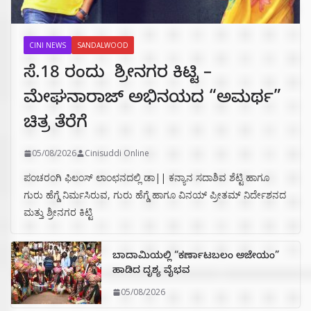
CINI NEWS
SANDALWOOD
ಸೆ.18 ರಂದು ಶ್ರೀನಗರ ಕಿಟ್ಟಿ –
ಮೇಘನಾರಾಜ್ ಅಭಿನಯದ “ಅಮರ್ಥ”
ಚಿತ್ರ ತೆರೆಗೆ
05/08/2026
Cinisuddi Online
ಪಂಚರಂಗಿ ಫಿಲಂಸ್ ಲಾಂಛನದಲ್ಲಿ ಡಾ|| ಕನ್ಯಾನ ಸದಾಶಿವ ಶೆಟ್ಟಿ ಹಾಗೂ
ಗುರು ಹೆಗ್ಡೆ ನಿರ್ಮಸಿರುವ, ಗುರು ಹೆಗ್ಡೆ ಹಾಗೂ ವಿನಯ್ ಪ್ರೀತಮ್ ನಿರ್ದೇಶನದ
ಮತ್ತು ಶ್ರೀನಗರ ಕಿಟ್ಟಿ
ಬಾದಾಮಿಯಲ್ಲಿ “ಕರ್ಣಾಟಬಲಂ ಅಜೇಯಂ”
ಹಾಡಿದ ದೃಶ್ಯ ವೈಭವ
05/08/2026