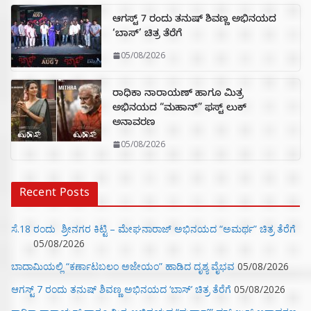
ಆಗಸ್ಟ್ 7 ರಂದು ತನುಷ್ ಶಿವಣ್ಣ ಅಭಿನಯದ
‘ಬಾಸ್’ ಚಿತ್ರ ತೆರೆಗೆ
05/08/2026
ರಾಧಿಕಾ ನಾರಾಯಣ್ ಹಾಗೂ ಮಿತ್ರ
ಅಭಿನಯದ “ಮಹಾನ್” ಫಸ್ಟ್ ಲುಕ್
ಅನಾವರಣ
05/08/2026
Recent Posts
ಸೆ.18 ರಂದು ಶ್ರೀನಗರ ಕಿಟ್ಟಿ – ಮೇಘನಾರಾಜ್ ಅಭಿನಯದ “ಅಮರ್ಥ” ಚಿತ್ರ ತೆರೆಗೆ
05/08/2026
ಬಾದಾಮಿಯಲ್ಲಿ “ಕರ್ಣಾಟಬಲಂ ಅಜೇಯಂ” ಹಾಡಿದ ದೃಶ್ಯ ವೈಭವ
05/08/2026
ಆಗಸ್ಟ್ 7 ರಂದು ತನುಷ್ ಶಿವಣ್ಣ ಅಭಿನಯದ ‘ಬಾಸ್’ ಚಿತ್ರ ತೆರೆಗೆ
05/08/2026