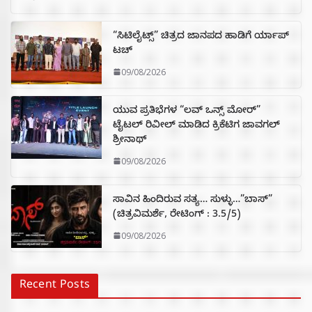
“ಸಿಟಿಲೈಟ್ಸ್‌” ಚಿತ್ರದ ಜಾನಪದ ಹಾಡಿಗೆ ರ್ಯಾಪ್‌
ಟಚ್‌
09/08/2026
ಯುವ ಪ್ರತಿಭೆಗಳ “ಲವ್ ಒನ್ಸ್ ಮೋರ್”
ಟೈಟಲ್ ರಿವೀಲ್ ಮಾಡಿದ ಕ್ರಿಕೆಟಿಗ ಜಾವಗಲ್
ಶ್ರೀನಾಥ್
09/08/2026
ಸಾವಿನ ಹಿಂದಿರುವ ಸತ್ಯ… ಸುಳ್ಳು…”ಬಾಸ್”
(ಚಿತ್ರವಿಮರ್ಶೆ, ರೇಟಿಂಗ್ : 3.5/5)
09/08/2026
Recent Posts