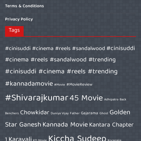
Terms & Conditions
Privacy Policy
Tags
#cinisuddi
#cinisuddi #cinema #reels #sandalwood
#cinema #reels #sandalwood #trending
#cinisuddi #cinema #reels #trending
#kannadamovie
#MovieReview
#Movie
#Shivarajkumar
45 Movie
Adhipatra
Back
Golden
Chowkidar
Gajarama
Benchers
Duniya Vijay
Father
Ghost
Star Ganesh
Kannada Movie
Kantara Chapter
Kiccha Sudeep
Karavali
1
KD Movie
Koragajja