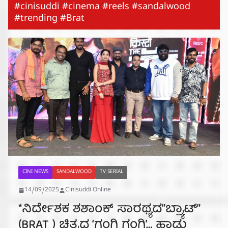
#cinisuddi #cinema #reels #sandalwood
#trending #Brat
CINI NEWS
SANDALWOOD
TV SERIAL
14/09/2025
Cinisuddi Online
*ನಿರ್ದೇಶಕ ಶಶಾಂಕ್ ಸಾರಥ್ಯದ”ಬ್ರ್ಯಾಟ್”
(BRAT ) ಚಿತ್ರದ ‘ಗಂಗಿ ಗಂಗಿ’… ಹಾಡು