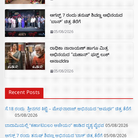
ಆಗಸ್ಟ್ 7 ರಂದು ತನುಷ್ ಶಿವಣ್ಣ ಅಭಿನಯದ
‘ಬಾಸ್’ ಚಿತ್ರ ತೆರೆಗೆ
05/08/2026
ರಾಧಿಕಾ ನಾರಾಯಣ್ ಹಾಗೂ ಮಿತ್ರ
ಅಭಿನಯದ “ಮಹಾನ್” ಫಸ್ಟ್ ಲುಕ್
ಅನಾವರಣ
05/08/2026
Recent Posts
ಸೆ.18 ರಂದು ಶ್ರೀನಗರ ಕಿಟ್ಟಿ – ಮೇಘನಾರಾಜ್ ಅಭಿನಯದ “ಅಮರ್ಥ” ಚಿತ್ರ ತೆರೆಗೆ
05/08/2026
ಬಾದಾಮಿಯಲ್ಲಿ “ಕರ್ಣಾಟಬಲಂ ಅಜೇಯಂ” ಹಾಡಿದ ದೃಶ್ಯ ವೈಭವ
05/08/2026
ಆಗಸ್ಟ್ 7 ರಂದು ತನುಷ್ ಶಿವಣ್ಣ ಅಭಿನಯದ ‘ಬಾಸ್’ ಚಿತ್ರ ತೆರೆಗೆ
05/08/2026