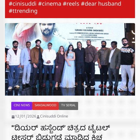
#cinisuddi #cinema #reels #dear husband
#ttrending
CINI NEWS
SANDALWOOD
TV SERIAL
12/01/2026
Cinisuddi Online
*’ಡಿಯರ್ ಹಸ್ಬೆಂಡ್’ ಚಿತ್ರದ ಟೈಟಲ್
ಟೀಸರ್ ಬಿಡುಗಡೆ ಮಾಡಿದ ಕಿಚ್ಚ