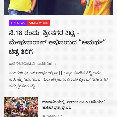
CINI NEWS
SANDALWOOD
ಸೆ.18 ರಂದು ಶ್ರೀನಗರ ಕಿಟ್ಟಿ –
ಮೇಘನಾರಾಜ್ ಅಭಿನಯದ “ಅಮರ್ಥ”
ಚಿತ್ರ ತೆರೆಗೆ
05/08/2026
Cinisuddi Online
ಪಂಚರಂಗಿ ಫಿಲಂಸ್ ಲಾಂಛನದಲ್ಲಿ ಡಾ|| ಕನ್ಯಾನ ಸದಾಶಿವ ಶೆಟ್ಟಿ ಹಾಗೂ
ಗುರು ಹೆಗ್ಡೆ ನಿರ್ಮಸಿರುವ, ಗುರು ಹೆಗ್ಡೆ ಹಾಗೂ ವಿನಯ್ ಪ್ರೀತಮ್ ನಿರ್ದೇಶನದ
ಮತ್ತು ಶ್ರೀನಗರ ಕಿಟ್ಟಿ
ಬಾದಾಮಿಯಲ್ಲಿ “ಕರ್ಣಾಟಬಲಂ ಅಜೇಯಂ”
ಹಾಡಿದ ದೃಶ್ಯ ವೈಭವ
05/08/2026