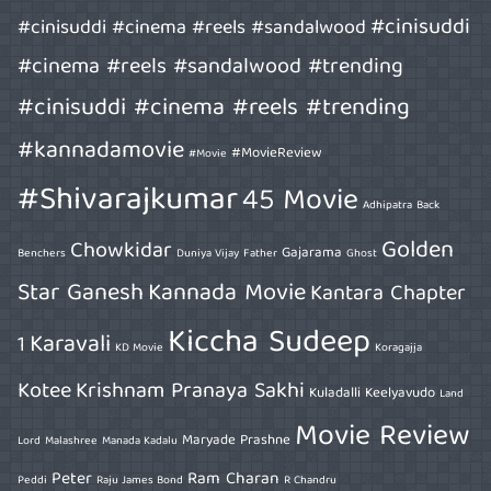
#cinisuddi
#cinisuddi #cinema #reels #sandalwood
#cinema #reels #sandalwood #trending
#cinisuddi #cinema #reels #trending
#kannadamovie
#MovieReview
#Movie
#Shivarajkumar
45 Movie
Adhipatra
Back
Golden
Chowkidar
Gajarama
Benchers
Duniya Vijay
Father
Ghost
Star Ganesh
Kannada Movie
Kantara Chapter
Kiccha Sudeep
Karavali
1
KD Movie
Koragajja
Kotee
Krishnam Pranaya Sakhi
Kuladalli Keelyavudo
Land
Movie Review
Maryade Prashne
Lord
Malashree
Manada Kadalu
Peter
Ram Charan
Peddi
Raju James Bond
R Chandru