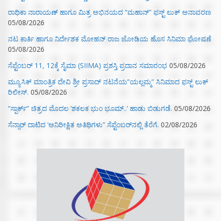
ರಾಧಿಕಾ ನಾರಾಯಣ್ ಹಾಗೂ ಮಿತ್ರ ಅಭಿನಯದ “ಮಹಾನ್” ಫಸ್ಟ್ ಲುಕ್ ಅನಾವರಣ
05/08/2026
ನಟ ಕಾರ್ತಿ ಹಾಗೂ ನಿರ್ದೇಶಕ ಮೋಹನ್ ರಾಜ ಜೋಡಿಯ ಹೊಸ ಸಿನಿಮಾ ಘೋಷಣೆ
05/08/2026
ಸೆಪ್ಟೆಂಬರ್ 11, 12ಕ್ಕೆ ಸೈಮಾ (SIIMA) ಪ್ರಶಸ್ತಿ ಪ್ರದಾನ ಸಮಾರಂಭ
05/08/2026
ಮ್ಯೂಸಿಕ್‌ ಮಾಂತ್ರಿಕ ದೇವಿ ಶ್ರೀ ಪ್ರಸಾದ್ ನಟನೆಯ”ಯಲ್ಲಮ್ಮ” ಸಿನಿಮಾದ ಫಸ್ಟ್‌ ಲುಕ್‌
ರಿಲೀಸ್.
05/08/2026
“ಸ್ಪಾರ್ಕ್” ಚಿತ್ರದ ಮೊದಲ‌ ‘ಶಕಲಕ ಭುಂ‌ ಭೂಮ್..’ ಹಾಡು ಬಿಡುಗಡೆ.
05/08/2026
ಸೆನ್ಸಾರ್ ದಾಟಿದ ‘ಅನಿರೀಕ್ಷಿತ ಅತಿಥಿಗಳು” ಸೆಪ್ಟೆಂಬರ್‌ನಲ್ಲಿ ತೆರೆಗೆ.
02/08/2026