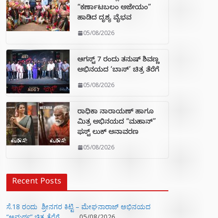
“ಕರ್ಣಾಟಬಲಂ ಅಜೇಯಂ”
ಹಾಡಿದ ದೃಶ್ಯ ವೈಭವ
05/08/2026
ಆಗಸ್ಟ್ 7 ರಂದು ತನುಷ್ ಶಿವಣ್ಣ
ಅಭಿನಯದ ‘ಬಾಸ್’ ಚಿತ್ರ ತೆರೆಗೆ
05/08/2026
ರಾಧಿಕಾ ನಾರಾಯಣ್ ಹಾಗೂ
ಮಿತ್ರ ಅಭಿನಯದ “ಮಹಾನ್”
ಫಸ್ಟ್ ಲುಕ್ ಅನಾವರಣ
05/08/2026
Recent Posts
ಸೆ.18 ರಂದು ಶ್ರೀನಗರ ಕಿಟ್ಟಿ – ಮೇಘನಾರಾಜ್ ಅಭಿನಯದ
“ಅಮರ್ಥ” ಚಿತ್ರ ತೆರೆಗೆ
05/08/2026