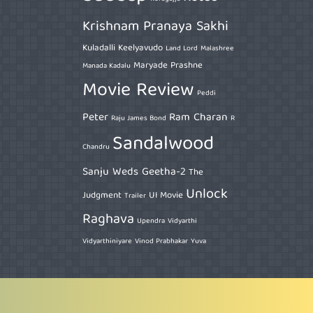
Krishnam Pranaya Sakhi
Kuladalli Keelyavudo
Land Lord
Malashree
Maryade Prashne
Manada Kadalu
Movie Review
Peddi
Peter
Ram Charan
Raju James Bond
R
Sandalwood
Chandru
Sanju Weds Geetha-2
The
Unlock
Judgment
UI Movie
Trailer
Raghava
Upendra
Vidyarthi
Vidyarthiniyare
Vinod Prabhakar
Yuva