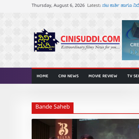
Skip
Latest:
ನಟ ಕಾರ್ತಿ ಹಾಗೂ 
Thursday, August 6, 2026
to
ಘೋಷಣೆ
ಸೆ.18 ರಂದು ಶ್ರೀನಗ
content
ತೆರೆಗೆ
ಬಾದಾಮಿಯಲ್ಲಿ “ಕರ
ಆಗಸ್ಟ್ 7 ರಂದು ತನುಷ
ರಾಧಿಕಾ ನಾರಾಯಣ್ ಹ
ಅನಾವರಣ
HOME
CINI NEWS
MOVIE REVIEW
TV SE
Bande Saheb