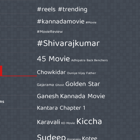
#reels #trending
#kannadamovie
#Movie
#MovieReview
#Shivarajkumar
45 Movie
Adhipatra
Back Benchers
Chowkidar
Duniya Vijay
Father
Golden Star
Gajarama
Ghost
Ganesh
Kannada Movie
ons
Kantara Chapter 1
Kiccha
Karavali
KD Movie
Sudeep
Kotee
Koragajja