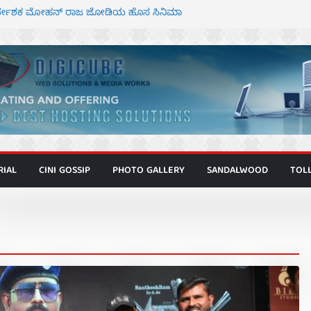
ನಿರ್ದೇಶಕ ಮೋಹನ್ ರಾಜ ಜೋಡಿಯ ಹೊಸ ಸಿನಿಮಾ
ರ ಕಿಟ್ಟಿ – ಮೇಘನಾರಾಜ್ ಅಭಿನಯದ “ಅಮರ್ಥ” ಚಿತ್ರ
್ಣಾಟಬಲಂ ಅಜೇಯಂ” ಹಾಡಿದ ದೃಶ್ಯ ವೈಭವ
್ ಶಿವಣ್ಣ ಅಭಿನಯದ ‘ಬಾಸ್’ ಚಿತ್ರ ತೆರೆಗೆ
ಾಗೂ ಮಿತ್ರ ಅಭಿನಯದ “ಮಹಾನ್” ಫಸ್ಟ್ ಲುಕ್
RIAL
CINI GOSSIP
PHOTO GALLERY
SANDALWOOD
TOL