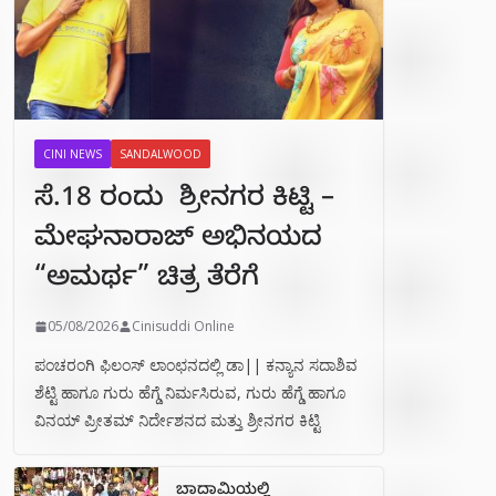
CINI NEWS
SANDALWOOD
ಸೆ.18 ರಂದು ಶ್ರೀನಗರ ಕಿಟ್ಟಿ –
ಮೇಘನಾರಾಜ್ ಅಭಿನಯದ
“ಅಮರ್ಥ” ಚಿತ್ರ ತೆರೆಗೆ
05/08/2026
Cinisuddi Online
ಪಂಚರಂಗಿ ಫಿಲಂಸ್ ಲಾಂಛನದಲ್ಲಿ ಡಾ|| ಕನ್ಯಾನ ಸದಾಶಿವ
ಶೆಟ್ಟಿ ಹಾಗೂ ಗುರು ಹೆಗ್ಡೆ ನಿರ್ಮಸಿರುವ, ಗುರು ಹೆಗ್ಡೆ ಹಾಗೂ
ವಿನಯ್ ಪ್ರೀತಮ್ ನಿರ್ದೇಶನದ ಮತ್ತು ಶ್ರೀನಗರ ಕಿಟ್ಟಿ
ಬಾದಾಮಿಯಲ್ಲಿ