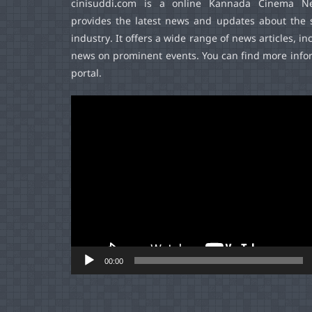
cinisuddi.com
is a online Kannada Cinema Ne
provides the latest news and updates about the 
industry. It offers a wide range of news articles, in
news on prominent events. You can find more infor
portal.
Video
Player
00:00