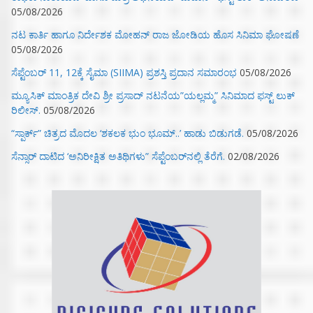
05/08/2026
ನಟ ಕಾರ್ತಿ ಹಾಗೂ ನಿರ್ದೇಶಕ ಮೋಹನ್ ರಾಜ ಜೋಡಿಯ ಹೊಸ ಸಿನಿಮಾ ಘೋಷಣೆ
05/08/2026
ಸೆಪ್ಟೆಂಬರ್ 11, 12ಕ್ಕೆ ಸೈಮಾ (SIIMA) ಪ್ರಶಸ್ತಿ ಪ್ರದಾನ ಸಮಾರಂಭ
05/08/2026
ಮ್ಯೂಸಿಕ್‌ ಮಾಂತ್ರಿಕ ದೇವಿ ಶ್ರೀ ಪ್ರಸಾದ್ ನಟನೆಯ”ಯಲ್ಲಮ್ಮ” ಸಿನಿಮಾದ ಫಸ್ಟ್‌ ಲುಕ್‌
ರಿಲೀಸ್.
05/08/2026
“ಸ್ಪಾರ್ಕ್” ಚಿತ್ರದ ಮೊದಲ‌ ‘ಶಕಲಕ ಭುಂ‌ ಭೂಮ್..’ ಹಾಡು ಬಿಡುಗಡೆ.
05/08/2026
ಸೆನ್ಸಾರ್ ದಾಟಿದ ‘ಅನಿರೀಕ್ಷಿತ ಅತಿಥಿಗಳು” ಸೆಪ್ಟೆಂಬರ್‌ನಲ್ಲಿ ತೆರೆಗೆ.
02/08/2026