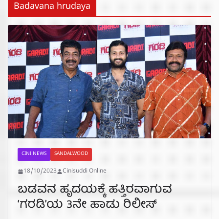
Badavana hrudaya
CINI NEWS
SANDALWOOD
18/10/2023
Cinisuddi Online
ಬಡವನ ಹೃದಯಕ್ಕೆ ಹತ್ತಿರವಾಗುವ
‘ಗರಡಿ’ಯ 3ನೇ ಹಾಡು ರಿಲೀಸ್