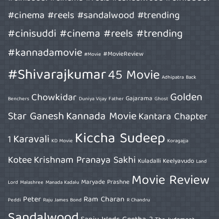
#cinema #reels #sandalwood #trending
#cinisuddi #cinema #reels #trending
#kannadamovie
#MovieReview
#Movie
#Shivarajkumar
45 Movie
Adhipatra
Back
Golden
Chowkidar
Gajarama
Benchers
Duniya Vijay
Father
Ghost
Star Ganesh
Kannada Movie
Kantara Chapter
Kiccha Sudeep
Karavali
1
KD Movie
Koragajja
Kotee
Krishnam Pranaya Sakhi
Kuladalli Keelyavudo
Land
Movie Review
Maryade Prashne
Lord
Malashree
Manada Kadalu
Peter
Ram Charan
Peddi
Raju James Bond
R Chandru
Sandalwood