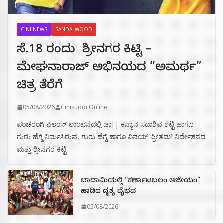
CINI NEWS
SANDALWOOD
ಸೆ.18 ರಂದು ಶ್ರೀನಗರ ಕಿಟ್ಟಿ –
ಮೇಘನಾರಾಜ್ ಅಭಿನಯದ “ಅಮರ್ಥ”
ಚಿತ್ರ ತೆರೆಗೆ
05/08/2026
Cinisuddi Online
ಪಂಚರಂಗಿ ಫಿಲಂಸ್ ಲಾಂಛನದಲ್ಲಿ ಡಾ|| ಕನ್ಯಾನ ಸದಾಶಿವ ಶೆಟ್ಟಿ ಹಾಗೂ
ಗುರು ಹೆಗ್ಡೆ ನಿರ್ಮಸಿರುವ, ಗುರು ಹೆಗ್ಡೆ ಹಾಗೂ ವಿನಯ್ ಪ್ರೀತಮ್ ನಿರ್ದೇಶನದ
ಮತ್ತು ಶ್ರೀನಗರ ಕಿಟ್ಟಿ
ಬಾದಾಮಿಯಲ್ಲಿ “ಕರ್ಣಾಟಬಲಂ ಅಜೇಯಂ”
ಹಾಡಿದ ದೃಶ್ಯ ವೈಭವ
05/08/2026