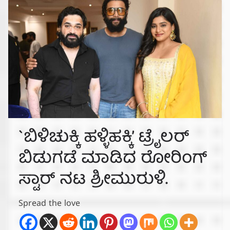
`ಬಿಳಿಚುಕ್ಕಿ ಹಳ್ಳಿಹಕ್ಕಿ’ ಟ್ರೈಲರ್
ಬಿಡುಗಡೆ ಮಾಡಿದ ರೋರಿಂಗ್
ಸ್ಟಾರ್ ನಟ ಶ್ರೀಮುರುಳಿ.
Spread the love