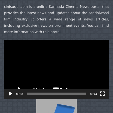
cinisuddi.com
is a online Kannada Cinema News portal that
provides the latest news and updates about the sandalwood
film industry. It offers a wide range of news articles,
including exclusive news on prominent events. You can find
more information with this portal.
Video
Player
00:00
00:44