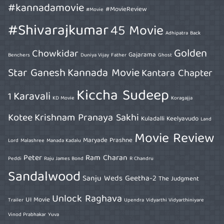
#kannadamovie
#MovieReview
#Movie
#Shivarajkumar
45 Movie
Adhipatra
Back
Golden
Chowkidar
Gajarama
Benchers
Duniya Vijay
Father
Ghost
Star Ganesh
Kannada Movie
Kantara Chapter
Kiccha Sudeep
Karavali
1
KD Movie
Koragajja
Kotee
Krishnam Pranaya Sakhi
Kuladalli Keelyavudo
Land
Movie Review
Maryade Prashne
Lord
Malashree
Manada Kadalu
Peter
Ram Charan
Peddi
Raju James Bond
R Chandru
Sandalwood
Sanju Weds Geetha-2
The Judgment
Unlock Raghava
UI Movie
Trailer
Upendra
Vidyarthi Vidyarthiniyare
Vinod Prabhakar
Yuva