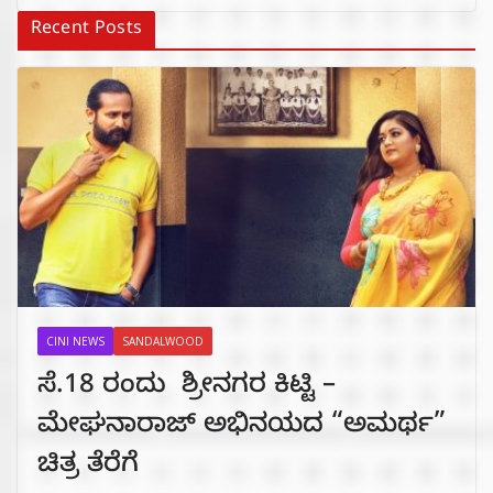
Recent Posts
CINI NEWS
SANDALWOOD
ಸೆ.18 ರಂದು ಶ್ರೀನಗರ ಕಿಟ್ಟಿ –
ಮೇಘನಾರಾಜ್ ಅಭಿನಯದ “ಅಮರ್ಥ”
ಚಿತ್ರ ತೆರೆಗೆ