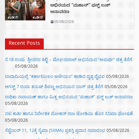
ಅಭಿನಯದ “ಮಹಾನ್” ಫಸ್ಟ್ ಲುಕ್
ಅನಾವರಣ
05/08/2026
Recent Posts
ಸೆ.18 ರಂದು ಶ್ರೀನಗರ ಕಿಟ್ಟಿ – ಮೇಘನಾರಾಜ್ ಅಭಿನಯದ “ಅಮರ್ಥ” ಚಿತ್ರ ತೆರೆಗೆ
05/08/2026
ಬಾದಾಮಿಯಲ್ಲಿ “ಕರ್ಣಾಟಬಲಂ ಅಜೇಯಂ” ಹಾಡಿದ ದೃಶ್ಯ ವೈಭವ
05/08/2026
ಆಗಸ್ಟ್ 7 ರಂದು ತನುಷ್ ಶಿವಣ್ಣ ಅಭಿನಯದ ‘ಬಾಸ್’ ಚಿತ್ರ ತೆರೆಗೆ
05/08/2026
ರಾಧಿಕಾ ನಾರಾಯಣ್ ಹಾಗೂ ಮಿತ್ರ ಅಭಿನಯದ “ಮಹಾನ್” ಫಸ್ಟ್ ಲುಕ್ ಅನಾವರಣ
05/08/2026
ನಟ ಕಾರ್ತಿ ಹಾಗೂ ನಿರ್ದೇಶಕ ಮೋಹನ್ ರಾಜ ಜೋಡಿಯ ಹೊಸ ಸಿನಿಮಾ ಘೋಷಣೆ
05/08/2026
ಸೆಪ್ಟೆಂಬರ್ 11, 12ಕ್ಕೆ ಸೈಮಾ (SIIMA) ಪ್ರಶಸ್ತಿ ಪ್ರದಾನ ಸಮಾರಂಭ
05/08/2026