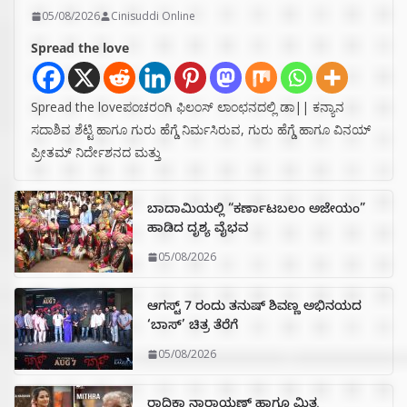
05/08/2026
Cinisuddi Online
Spread the love
Spread the loveಪಂಚರಂಗಿ ಫಿಲಂಸ್ ಲಾಂಛನದಲ್ಲಿ ಡಾ|| ಕನ್ಯಾನ
ಸದಾಶಿವ ಶೆಟ್ಟಿ ಹಾಗೂ ಗುರು ಹೆಗ್ಡೆ ನಿರ್ಮಸಿರುವ, ಗುರು ಹೆಗ್ಡೆ ಹಾಗೂ ವಿನಯ್
ಪ್ರೀತಮ್ ನಿರ್ದೇಶನದ ಮತ್ತು
ಬಾದಾಮಿಯಲ್ಲಿ “ಕರ್ಣಾಟಬಲಂ ಅಜೇಯಂ”
ಹಾಡಿದ ದೃಶ್ಯ ವೈಭವ
05/08/2026
ಆಗಸ್ಟ್ 7 ರಂದು ತನುಷ್ ಶಿವಣ್ಣ ಅಭಿನಯದ
‘ಬಾಸ್’ ಚಿತ್ರ ತೆರೆಗೆ
05/08/2026
ರಾಧಿಕಾ ನಾರಾಯಣ್ ಹಾಗೂ ಮಿತ್ರ