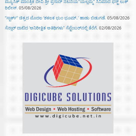
ಮ್ಯೂಸಿಕ್‌ ಮಾಂತ್ರಿಕ ದೇವಿ ಶ್ರೀ ಪ್ರಸಾದ್ ನಟನೆಯ”ಯಲ್ಲಮ್ಮ” ಸಿನಿಮಾದ ಫಸ್ಟ್‌ ಲುಕ್‌
ರಿಲೀಸ್.
05/08/2026
“ಸ್ಪಾರ್ಕ್” ಚಿತ್ರದ ಮೊದಲ‌ ‘ಶಕಲಕ ಭುಂ‌ ಭೂಮ್..’ ಹಾಡು ಬಿಡುಗಡೆ.
05/08/2026
ಸೆನ್ಸಾರ್ ದಾಟಿದ ‘ಅನಿರೀಕ್ಷಿತ ಅತಿಥಿಗಳು” ಸೆಪ್ಟೆಂಬರ್‌ನಲ್ಲಿ ತೆರೆಗೆ.
02/08/2026