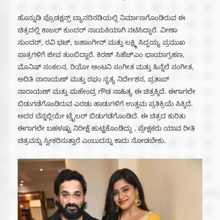
ಹೊನ್ನುಡಿ ಪ್ರೊಡಕ್ಷನ್ಸ್ ಬ್ಯಾನರಿನಡಿಯಲ್ಲಿ ನಿರ್ಮಾಣಗೊಂಡಿರುವ ಈ
ಚಿತ್ರದಲ್ಲಿ ಕಾಜಲ್ ಕುಂದರ್ ನಾಯಕಿಯಾಗಿ ನಟಿಸಿದ್ದಾರೆ. ವೀಣಾ
ಸುಂದರ್, ರವಿ ಭಟ್, ಜಹಾಂಗೀರ್ ಮತ್ತು ಲಕ್ಷ್ಮಿ ಸಿದ್ದಯ್ಯ ಪ್ರಮುಖ
ಪಾತ್ರಗಳಿಗೆ ಜೀವ ತುಂಬಿದ್ದಾರೆ. ಕಿರಣ್ ಸಿಹೆಚ್‌ಎಂ ಛಾಯಾಗ್ರಹಣ,
ಮೊನಿಷ್ ಸಂಕಲನ, ರಿಯೋ ಆಂಟನಿ ಸಂಗೀತ ಮತ್ತು ಹಿನ್ನೆಲೆ ಸಂಗೀತ,
ಅದಿತಿ ನಾರಾಯಣ್ ಮತ್ತು ರಘು ನೃತ್ಯ ನಿರ್ದೇಶನ, ಪ್ರತಾಪ್
ನಾರಾಯಣ್ ಮತ್ತು ಮಹೇಂದ್ರ ಗೌಡ ಸಾಹಿತ್ಯ ಈ ಚಿತ್ರಕ್ಕಿದೆ. ಈಗಾಗಲೇ
ಬಿಡುಗಡೆಗೊಂಡಿರುವ ಎರಡು ಹಾಡುಗಳಿಗೆ ಉತ್ತಮ ಪ್ರತಿಕ್ರಿಯೆ ಸಿಕ್ಕಿದೆ.
ಅದರ ಬೆನ್ನಲ್ಲಿಯೇ ಟ್ರೈಲರ್ ಬಿಡುಗಡೆಗೊಂಡಿದೆ. ಈ ಚಿತ್ರದ ಕುರಿತು
ಈಗಾಗಲೇ ಬಹಳಷ್ಟು ನಿರೀಕ್ಷೆ ಹುಟ್ಟಿಕೊಂಡಿದ್ದು , ಪ್ರೇಕ್ಷಕರು ಯಾವ ರೀತಿ
ಚಿತ್ರವನ್ನು ಸ್ವೀಕರಿಸುತ್ತಾರೆ ಎಂಬುದನ್ನು ಕಾದು ನೋಡಬೇಕು.