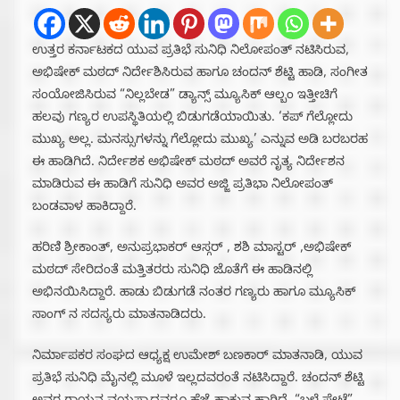
ಉತ್ತರ ಕರ್ನಾಟಕದ ಯುವ ಪ್ರತಿಭೆ ಸುನಿಧಿ ನಿಲೋಪಂತ್ ನಟಿಸಿರುವ,
ಅಭಿಷೇಕ್ ಮಠದ್ ನಿರ್ದೇಶಿಸಿರುವ ಹಾಗೂ ಚಂದನ್ ಶೆಟ್ಟಿ ಹಾಡಿ, ಸಂಗೀತ
ಸಂಯೋಜಿಸಿರುವ “ನಿಲ್ಲಬೇಡ” ಡ್ಯಾನ್ಸ್ ಮ್ಯೂಸಿಕ್ ಆಲ್ಬಂ ಇತ್ತೀಚಿಗೆ
ಹಲವು ಗಣ್ಯರ ಉಪಸ್ಥಿತಿಯಲ್ಲಿ ಬಿಡುಗಡೆಯಾಯಿತು. ‘ಕಪ್ ಗೆಲ್ಲೋದು
ಮುಖ್ಯ ಅಲ್ಲ. ಮನಸ್ಸುಗಳನ್ನು ಗೆಲ್ಲೋದು ಮುಖ್ಯ’ ಎನ್ನುವ ಅಡಿ ಬರಬರಹ
ಈ ಹಾಡಿಗಿದೆ. ನಿರ್ದೇಶಕ ಅಭಿಷೇಕ್ ಮಠದ್ ಅವರೆ ನೃತ್ಯ ನಿರ್ದೇಶನ
ಮಾಡಿರುವ ಈ ಹಾಡಿಗೆ ಸುನಿಧಿ ಅವರ ಅಜ್ಜಿ ಪ್ರತಿಭಾ ನಿಲೋಪಂತ್
ಬಂಡವಾಳ ಹಾಕಿದ್ದಾರೆ.
ಹರಿಣಿ ಶ್ರೀಕಾಂತ್, ಅನುಪ್ರಭಾಕರ್ ಆಸ್ಗರ್ , ಶಶಿ ಮಾಸ್ಟರ್ ,ಅಭಿಷೇಕ್
ಮಠದ್ ಸೇರಿದಂತೆ ಮತ್ತಿತರರು ಸುನಿಧಿ ಜೊತೆಗೆ ಈ ಹಾಡಿನಲ್ಲಿ
ಅಭಿನಯಿಸಿದ್ದಾರೆ. ಹಾಡು ಬಿಡುಗಡೆ ನಂತರ ಗಣ್ಯರು ಹಾಗೂ ಮ್ಯೂಸಿಕ್
ಸಾಂಗ್ ನ ಸದಸ್ಯರು ಮಾತನಾಡಿದರು.
ನಿರ್ಮಾಪಕರ ಸಂಘದ ಆಧ್ಯಕ್ಷ ಉಮೇಶ್ ಬಣಕಾರ್ ಮಾತನಾಡಿ, ಯುವ
ಪ್ರತಿಭೆ ಸುನಿಧಿ ಮೈನಲ್ಲಿ ಮೂಳೆ ಇಲ್ಲದವರಂತೆ ನಟಿಸಿದ್ದಾರೆ. ಚಂದನ್ ಶೆಟ್ಟಿ