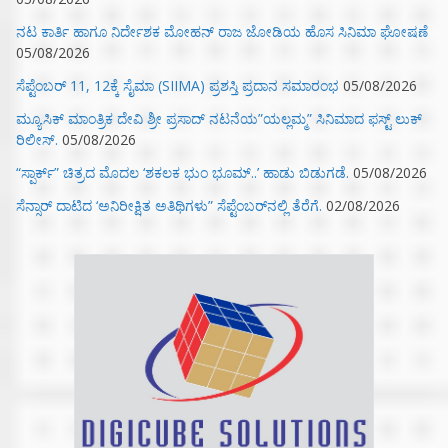
ನಟ ಕಾರ್ತಿ ಹಾಗೂ ನಿರ್ದೇಶಕ ಮೋಹನ್ ರಾಜ ಜೋಡಿಯ ಹೊಸ ಸಿನಿಮಾ ಘೋಷಣೆ
05/08/2026
ಸೆಪ್ಟೆಂಬರ್ 11, 12ಕ್ಕೆ ಸೈಮಾ (SIIMA) ಪ್ರಶಸ್ತಿ ಪ್ರದಾನ ಸಮಾರಂಭ
05/08/2026
ಮ್ಯೂಸಿಕ್‌ ಮಾಂತ್ರಿಕ ದೇವಿ ಶ್ರೀ ಪ್ರಸಾದ್ ನಟನೆಯ”ಯಲ್ಲಮ್ಮ” ಸಿನಿಮಾದ ಫಸ್ಟ್‌ ಲುಕ್‌
ರಿಲೀಸ್.
05/08/2026
“ಸ್ಪಾರ್ಕ್” ಚಿತ್ರದ ಮೊದಲ‌ ‘ಶಕಲಕ ಭುಂ‌ ಭೂಮ್..’ ಹಾಡು ಬಿಡುಗಡೆ.
05/08/2026
ಸೆನ್ಸಾರ್ ದಾಟಿದ ‘ಅನಿರೀಕ್ಷಿತ ಅತಿಥಿಗಳು” ಸೆಪ್ಟೆಂಬರ್‌ನಲ್ಲಿ ತೆರೆಗೆ.
02/08/2026