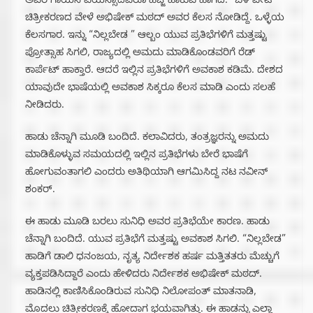
ಅವರ ಗಾಯನ ವಯಸ್ಸಾದವರೂ ಹೆಜ್ಜೆ ಹಾಕುವ ಹಾಗಿದೆ. “ಬಳೆ ಪೇಟೆ”
ಚಿತ್ರೀಕರಣದ ವೇಳೆ ಅಭಿಷೇಕ್ ಮಠದ್ ಅವರ ಕೆಲಸ ನೋಡಿದ್ದೆ. ಒಳ್ಳೆಯ
ಕೆಲಸಗಾರ. ಇನ್ನು “ನಿಲ್ಲಬೇಡ ” ಆಲ್ಬಂ ಯುವ ಪ್ರತಿಭೆಗಳಿಗೆ ಮತ್ತಷ್ಟು
ಪ್ರೋತ್ಸಾಹ ಸಿಗಲಿ, ರಾಜ್ಯದಲ್ಲಿ ಅಮದು ಮಾಡಿಕೊಂಡವರಿಗೆ ರೆಡ್
ಕಾರ್ಪೆಟ್ ಹಾಕ್ತಾರೆ‌. ಆದರೆ ಇಲ್ಲಿನ ಪ್ರತಿಭೆಗಳಿಗೆ ಅವಕಾಶ ಕಡಿಮೆ. ದೇಶದ
ಯಾವುದೇ ಭಾಷೆಯಲ್ಲಿ ಅವಕಾಶ ಸಿಕ್ಕರೂ ಕೆಲಸ ಮಾಡಿ ಎಂದು ಸಲಹೆ
ನೀಡಿದರು.
ಹಾಡು ಚೆನ್ನಾಗಿ ಮೂಡಿ ಬಂದಿದೆ. ಕಲಾವಿದರು, ತಂತ್ರಜ್ಞರನ್ನು ಅಮದು‌
ಮಾಡಿಕೊಳ್ಳುವ ಸಮಯದಲ್ಲಿ ಇಲ್ಲಿನ ಪ್ರತಿಭೆಗಳು ಬೇರೆ ಭಾಷೆಗೆ
ಹೋಗುವಂತಾಗಲಿ ಎಂದರು ಅತಿಥಿಯಾಗಿ ಆಗಮಿಸಿದ್ದ ನಟ ನವೀನ್
ಶಂಕರ್.
ಈ ಹಾಡು ಮೂಡಿ ಬರಲು ಸುನಿಧಿ ಅವರ ಪ್ರತಿಭೆಯೇ ಕಾರಣ. ಹಾಡು‌
ಚೆನ್ನಾಗಿ ಬಂದಿದೆ. ಯುವ ಪ್ರತಿಭೆಗೆ ಮತ್ತಷ್ಟು ಅವಕಾಶ ಸಿಗಲಿ. “ನಿಲ್ಲಬೇಡ”
ಹಾಡಿಗೆ ಡಾಲಿ ಧನಂಜಯ, ನೃತ್ಯ ನಿರ್ದೇಶಕ ಹರ್ಷ ಮತ್ತಿತತರು ಮೆಚ್ಚುಗೆ
ವ್ಯಕ್ತಪಡಿಸಿದ್ದಾರೆ ಎಂದು ಹೇಳಿದರು ನಿರ್ದೇಶಕ ಅಭಿಷೇಕ್ ಮಠದ್.
ಹಾಡಿನಲ್ಲಿ ಕಾಣಿಸಿಕೊಂಡಿರುವ ಸುನಿಧಿ ನಿಲೋಪಂತ್ ಮಾತನಾಡಿ,
ಮೊದಲು ಚಿತ್ರೀಕರಣಕ್ಕೆ ಹೋದಾಗ ಭಯವಾಗಿತ್ತು. ಈ ಹಾಡನ್ನು ಎಲ್ಲಾ