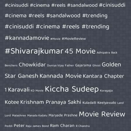
#cinisuddi
#cinisuddi #cinema #reels #sandalwood
#cinema #reels #sandalwood #trending
#cinisuddi #cinema #reels #trending
#kannadamovie
#MovieReview
#Movie
#Shivarajkumar
45 Movie
Adhipatra
Back
Golden
Chowkidar
Gajarama
Benchers
Duniya Vijay
Father
Ghost
Star Ganesh
Kannada Movie
Kantara Chapter
Kiccha Sudeep
Karavali
1
KD Movie
Koragajja
Kotee
Krishnam Pranaya Sakhi
Kuladalli Keelyavudo
Land
Movie Review
Maryade Prashne
Lord
Malashree
Manada Kadalu
Peter
Ram Charan
Peddi
Raju James Bond
R Chandru