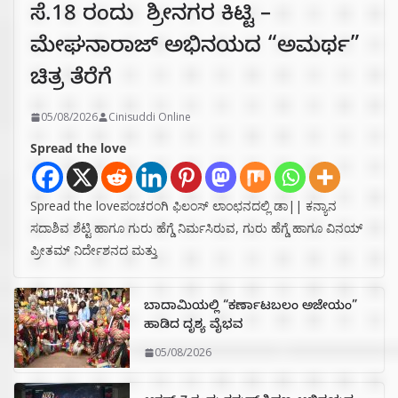
ಸೆ.18 ರಂದು ಶ್ರೀನಗರ ಕಿಟ್ಟಿ –
ಮೇಘನಾರಾಜ್ ಅಭಿನಯದ “ಅಮರ್ಥ”
ಚಿತ್ರ ತೆರೆಗೆ
05/08/2026
Cinisuddi Online
Spread the love
Spread the loveಪಂಚರಂಗಿ ಫಿಲಂಸ್ ಲಾಂಛನದಲ್ಲಿ ಡಾ|| ಕನ್ಯಾನ
ಸದಾಶಿವ ಶೆಟ್ಟಿ ಹಾಗೂ ಗುರು ಹೆಗ್ಡೆ ನಿರ್ಮಸಿರುವ, ಗುರು ಹೆಗ್ಡೆ ಹಾಗೂ ವಿನಯ್
ಪ್ರೀತಮ್ ನಿರ್ದೇಶನದ ಮತ್ತು
ಬಾದಾಮಿಯಲ್ಲಿ “ಕರ್ಣಾಟಬಲಂ ಅಜೇಯಂ”
ಹಾಡಿದ ದೃಶ್ಯ ವೈಭವ
05/08/2026