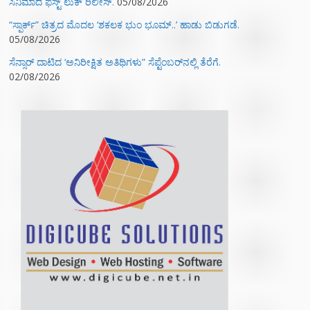
ಸಿನಿಮಾದ ಫಸ್ಟ್‌ ಲುಕ್‌ ರಿಲೀಸ್.
05/08/2026
“ಸ್ಪಾರ್ಕ್” ಚಿತ್ರದ ಮೊದಲ‌ ‘ಶಕಲಕ ಭುಂ‌ ಭೂಮ್..’ ಹಾಡು ಬಿಡುಗಡೆ.
05/08/2026
ಸೆನ್ಸಾರ್ ದಾಟಿದ ‘ಅನಿರೀಕ್ಷಿತ ಅತಿಥಿಗಳು” ಸೆಪ್ಟೆಂಬರ್‌ನಲ್ಲಿ ತೆರೆಗೆ.
02/08/2026