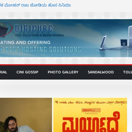
 ಮಿತ್ರ ಅಭಿನಯದ “ಮಹಾನ್” ಫಸ್ಟ್ ಲುಕ್
್ದೇಶಕ ಮೋಹನ್ ರಾಜ ಜೋಡಿಯ ಹೊಸ ಸಿನಿಮಾ
ಿಟ್ಟಿ – ಮೇಘನಾರಾಜ್ ಅಭಿನಯದ “ಅಮರ್ಥ” ಚಿತ್ರ
ಟಬಲಂ ಅಜೇಯಂ” ಹಾಡಿದ ದೃಶ್ಯ ವೈಭವ
ವಣ್ಣ ಅಭಿನಯದ ‘ಬಾಸ್’ ಚಿತ್ರ ತೆರೆಗೆ
RIAL
CINI GOSSIP
PHOTO GALLERY
SANDALWOOD
TOL