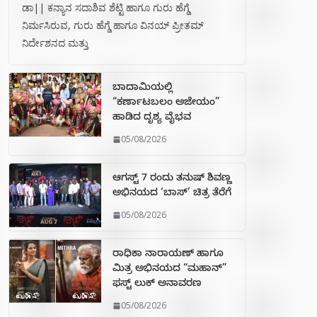
ಡಾ|| ಕನ್ಯಾನ ಸದಾಶಿವ ಶೆಟ್ಟಿ ಹಾಗೂ ಗುರು ಹೆಗ್ಡೆ
ನಿರ್ಮಸಿರುವ, ಗುರು ಹೆಗ್ಡೆ ಹಾಗೂ ವಿನಯ್ ಪ್ರೀತಮ್
ನಿರ್ದೇಶನದ ಮತ್ತು
ಬಾದಾಮಿಯಲ್ಲಿ
“ಕರ್ಣಾಟಬಲಂ ಅಜೇಯಂ”
ಹಾಡಿದ ದೃಶ್ಯ ವೈಭವ
05/08/2026
ಆಗಸ್ಟ್ 7 ರಂದು ತನುಷ್ ಶಿವಣ್ಣ
ಅಭಿನಯದ ‘ಬಾಸ್’ ಚಿತ್ರ ತೆರೆಗೆ
05/08/2026
ರಾಧಿಕಾ ನಾರಾಯಣ್ ಹಾಗೂ
ಮಿತ್ರ ಅಭಿನಯದ “ಮಹಾನ್”
ಫಸ್ಟ್ ಲುಕ್ ಅನಾವರಣ
05/08/2026