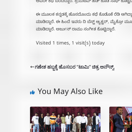
ಅವರೇ ಕಥೆ ಬರೆದಿದ್ದಾರೆ. ಕ್ರಿಯೆಟಿವ್ ಹೆಡ್ ಕೂಡ ಸಾಥ್ ಕೊಟ್ಟಿದ್
ಈ ಮೂಲಕ ಕನ್ನಡಕ್ಕೆ ಹೊಸದೊಂದು ಕಥೆ ಕೊಡೊಕೆ ರೆಡಿ ಆಗಿದ್ದಾ
ಮಾಡಿದ್ದಾರೆ. ಈ ಹಿಂದೆ ಇವರು ದಿ ಬೆಸ್ಟ್ ಆ್ಯಕ್ಟರ್, ಮೈಕ್ರೋ ಮೂವಿ
ಮಾಡಿದ್ದಾರೆ. ಅರ್ಜುನ್ ರಾಮು ಸಂಗೀತ ಕೊಟ್ಟಿದ್ದಾರೆ.
Visited 1 times, 1 visit(s) today
ಗಣೇಶ ಹಬ್ಬಕ್ಕೆ ಹೊಸಬರ “ಟಾಮಿ” ಚಿತ್ರ ಅನೌನ್ಸ್.
You May Also Like