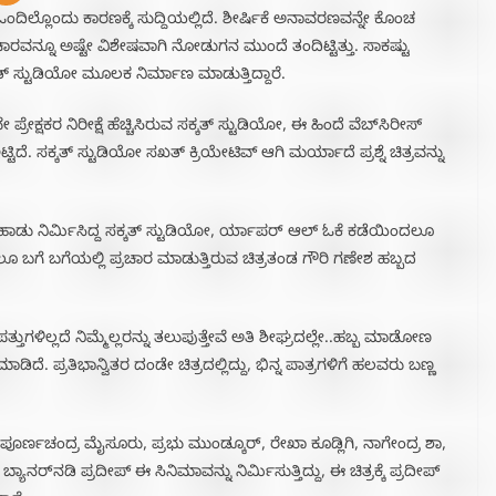
ಾ ಒಂದಿಲ್ಲೊಂದು ಕಾರಣಕ್ಕೆ ಸುದ್ದಿಯಲ್ಲಿದೆ. ಶೀರ್ಷಿಕೆ ಅನಾವರಣವನ್ನೇ ಕೊಂಚ
ರಚಾರವನ್ನೂ ಅಷ್ಟೇ ವಿಶೇಷವಾಗಿ ನೋಡುಗನ ಮುಂದೆ ತಂದಿಟ್ಟಿತ್ತು. ಸಾಕಷ್ಟು
್ ಸ್ಟುಡಿಯೋ ಮೂಲಕ ನಿರ್ಮಾಣ ಮಾಡುತ್ತಿದ್ದಾರೆ.
ಷಕರ ನಿರೀಕ್ಷೆ ಹೆಚ್ಚಿಸಿರುವ ಸಕ್ಕತ್ ಸ್ಟುಡಿಯೋ, ಈ ಹಿಂದೆ ವೆಬ್‌ಸಿರೀಸ್‌
್ಟಿದೆ. ಸಕ್ಕತ್ ಸ್ಟುಡಿಯೋ ಸಖತ್ ಕ್ರಿಯೇಟಿವ್ ಆಗಿ ಮರ್ಯಾದೆ ಪ್ರಶ್ನೆ ಚಿತ್ರವನ್ನು
 ಹಾಡು ನಿರ್ಮಿಸಿದ್ದ ಸಕ್ಕತ್ ಸ್ಟುಡಿಯೋ, ರ್ಯಾಪರ್‌ ಆಲ್ ಓಕೆ ಕಡೆಯಿಂದಲೂ
ದಲೂ ಬಗೆ ಬಗೆಯಲ್ಲಿ ಪ್ರಚಾರ ಮಾಡುತ್ತಿರುವ ಚಿತ್ರತಂಡ ಗೌರಿ ಗಣೇಶ ಹಬ್ಬದ
ಿಪತ್ತುಗಳಿಲ್ಲದೆ ನಿಮ್ಮೆಲ್ಲರನ್ನು ತಲುಪುತ್ತೇವೆ ಅತಿ ಶೀಘ್ರದಲ್ಲೇ..ಹಬ್ಬ ಮಾಡೋಣ
ದೆ. ಪ್ರತಿಭಾನ್ವಿತರ ದಂಡೇ ಚಿತ್ರದಲ್ಲಿದ್ದು, ಭಿನ್ನ ಪಾತ್ರಗಳಿಗೆ ಹಲವರು ಬಣ್ಣ
ಡಿ, ಪೂರ್ಣಚಂದ್ರ ಮೈಸೂರು, ಪ್ರಭು ಮುಂಡ್ಕೂರ್‌, ರೇಖಾ ಕೂಡ್ಲಿಗಿ, ನಾಗೇಂದ್ರ ಶಾ,
್ಯಾನರ್‌ನಡಿ ಪ್ರದೀಪ್‌ ಈ ಸಿನಿಮಾವನ್ನು ನಿರ್ಮಿಸುತ್ತಿದ್ದು, ಈ ಚಿತ್ರಕ್ಕೆ ಪ್ರದೀಪ್‌