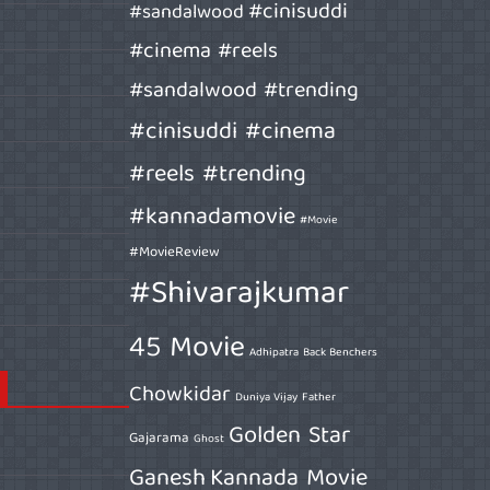
#cinisuddi
#sandalwood
#cinema #reels
#sandalwood #trending
#cinisuddi #cinema
#reels #trending
#kannadamovie
#Movie
#MovieReview
#Shivarajkumar
45 Movie
Adhipatra
Back Benchers
Chowkidar
Duniya Vijay
Father
Golden Star
Gajarama
Ghost
Ganesh
Kannada Movie