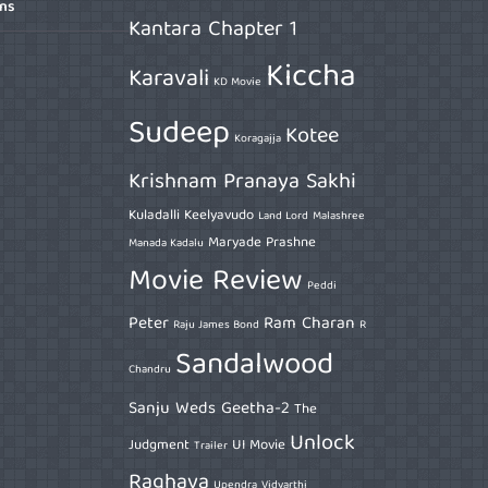
ons
Kantara Chapter 1
Kiccha
Karavali
KD Movie
Sudeep
Kotee
Koragajja
Krishnam Pranaya Sakhi
Kuladalli Keelyavudo
Land Lord
Malashree
Maryade Prashne
Manada Kadalu
Movie Review
Peddi
Peter
Ram Charan
Raju James Bond
R
Sandalwood
Chandru
Sanju Weds Geetha-2
The
Unlock
Judgment
UI Movie
Trailer
Raghava
Upendra
Vidyarthi