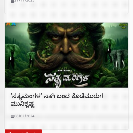
21/11/2025
’ಸತ್ಯಮಂಗಳ’ ನಾಗಿ ಬಂದ ಕೊಡೆಮುರುಗ
ಮುನಿಕೃಷ್ಣ
06/02/2024