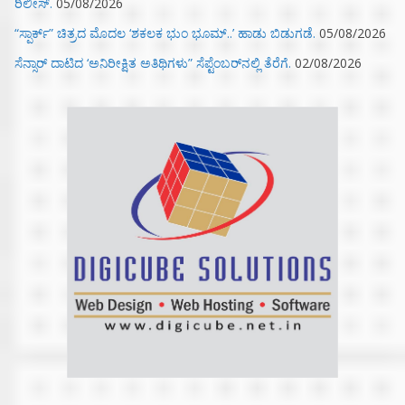
ರಿಲೀಸ್.
05/08/2026
“ಸ್ಪಾರ್ಕ್” ಚಿತ್ರದ ಮೊದಲ‌ ‘ಶಕಲಕ ಭುಂ‌ ಭೂಮ್..’ ಹಾಡು ಬಿಡುಗಡೆ.
05/08/2026
ಸೆನ್ಸಾರ್ ದಾಟಿದ ‘ಅನಿರೀಕ್ಷಿತ ಅತಿಥಿಗಳು” ಸೆಪ್ಟೆಂಬರ್‌ನಲ್ಲಿ ತೆರೆಗೆ.
02/08/2026