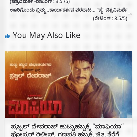
(ಚಿತ್ರವಿಮರ್ಶೆ -ರೇಟಿಂಗ್ : 3.5 /5)
ಊರಿಗೊಂದು ಬ್ರಿಡ್ಜು…ಕಾರ್ಯಕರ್ತನ ಪರದಾಟ… “ಜೈ” ಚಿತ್ರವಿಮರ್ಶೆ
(ರೇಟಿಂಗ್ : 3.5/5)
You May Also Like
ಪ್ರಜ್ವಲ್ ದೇವರಾಜ್ ಹುಟ್ಟುಹಬ್ಬಕ್ಕೆ “ಮಾಫಿಯಾ”
ಪೋಸ್ಟರ್ ರಿಲೀಸ್, ಗಣಪತಿ ಹಬ್ಬಕ್ಕೆ ಚಿತ್ರ ತೆರೆಗೆ