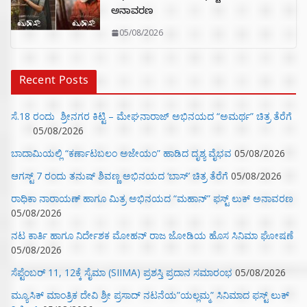
ಅನಾವರಣ
05/08/2026
Recent Posts
ಸೆ.18 ರಂದು ಶ್ರೀನಗರ ಕಿಟ್ಟಿ – ಮೇಘನಾರಾಜ್ ಅಭಿನಯದ “ಅಮರ್ಥ” ಚಿತ್ರ ತೆರೆಗೆ
05/08/2026
ಬಾದಾಮಿಯಲ್ಲಿ “ಕರ್ಣಾಟಬಲಂ ಅಜೇಯಂ” ಹಾಡಿದ ದೃಶ್ಯ ವೈಭವ
05/08/2026
ಆಗಸ್ಟ್ 7 ರಂದು ತನುಷ್ ಶಿವಣ್ಣ ಅಭಿನಯದ ‘ಬಾಸ್’ ಚಿತ್ರ ತೆರೆಗೆ
05/08/2026
ರಾಧಿಕಾ ನಾರಾಯಣ್ ಹಾಗೂ ಮಿತ್ರ ಅಭಿನಯದ “ಮಹಾನ್” ಫಸ್ಟ್ ಲುಕ್ ಅನಾವರಣ
05/08/2026
ನಟ ಕಾರ್ತಿ ಹಾಗೂ ನಿರ್ದೇಶಕ ಮೋಹನ್ ರಾಜ ಜೋಡಿಯ ಹೊಸ ಸಿನಿಮಾ ಘೋಷಣೆ
05/08/2026
ಸೆಪ್ಟೆಂಬರ್ 11, 12ಕ್ಕೆ ಸೈಮಾ (SIIMA) ಪ್ರಶಸ್ತಿ ಪ್ರದಾನ ಸಮಾರಂಭ
05/08/2026
ಮ್ಯೂಸಿಕ್‌ ಮಾಂತ್ರಿಕ ದೇವಿ ಶ್ರೀ ಪ್ರಸಾದ್ ನಟನೆಯ”ಯಲ್ಲಮ್ಮ” ಸಿನಿಮಾದ ಫಸ್ಟ್‌ ಲುಕ್‌