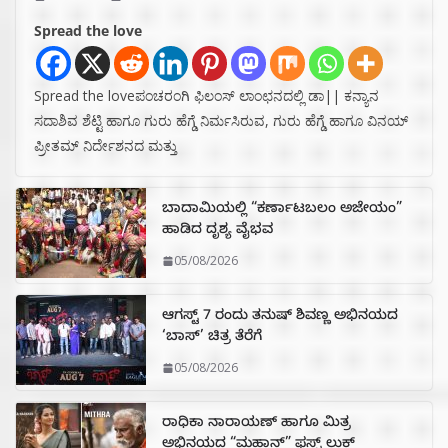
Spread the love
Spread the loveಪಂಚರಂಗಿ ಫಿಲಂಸ್ ಲಾಂಛನದಲ್ಲಿ ಡಾ|| ಕನ್ಯಾನ
ಸದಾಶಿವ ಶೆಟ್ಟಿ ಹಾಗೂ ಗುರು ಹೆಗ್ಡೆ ನಿರ್ಮಸಿರುವ, ಗುರು ಹೆಗ್ಡೆ ಹಾಗೂ ವಿನಯ್
ಪ್ರೀತಮ್ ನಿರ್ದೇಶನದ ಮತ್ತು
ಬಾದಾಮಿಯಲ್ಲಿ “ಕರ್ಣಾಟಬಲಂ ಅಜೇಯಂ”
ಹಾಡಿದ ದೃಶ್ಯ ವೈಭವ
05/08/2026
ಆಗಸ್ಟ್ 7 ರಂದು ತನುಷ್ ಶಿವಣ್ಣ ಅಭಿನಯದ
‘ಬಾಸ್’ ಚಿತ್ರ ತೆರೆಗೆ
05/08/2026
ರಾಧಿಕಾ ನಾರಾಯಣ್ ಹಾಗೂ ಮಿತ್ರ
ಅಭಿನಯದ “ಮಹಾನ್” ಫಸ್ಟ್ ಲುಕ್