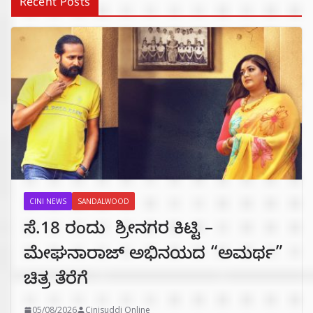
Recent Posts
CINI NEWS
SANDALWOOD
ಸೆ.18 ರಂದು ಶ್ರೀನಗರ ಕಿಟ್ಟಿ –
ಮೇಘನಾರಾಜ್ ಅಭಿನಯದ “ಅಮರ್ಥ”
ಚಿತ್ರ ತೆರೆಗೆ
05/08/2026
Cinisuddi Online