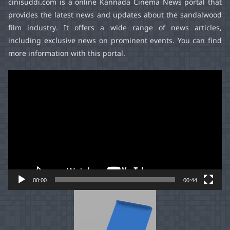
cinisuddi.com
is a online Kannada Cinema News portal that
provides the latest news and updates about the sandalwood
film industry. It offers a wide range of news articles,
including exclusive news on prominent events. You can find
more information with this portal.
Video
Player
00:00
00:44