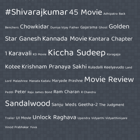
#Shivarajkumar
45 Movie
Adhipatra
Back
Golden
Chowkidar
Gajarama
Benchers
Duniya Vijay
Father
Ghost
Star Ganesh
Kannada Movie
Kantara Chapter
Kiccha Sudeep
Karavali
1
KD Movie
Koragajja
Kotee
Krishnam Pranaya Sakhi
Kuladalli Keelyavudo
Land
Movie Review
Maryade Prashne
Lord
Malashree
Manada Kadalu
Peter
Ram Charan
Peddi
Raju James Bond
R Chandru
Sandalwood
Sanju Weds Geetha-2
The Judgment
Unlock Raghava
UI Movie
Trailer
Upendra
Vidyarthi Vidyarthiniyare
Vinod Prabhakar
Yuva