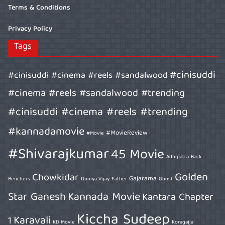
Terms & Conditions
Privacy Policy
Tags
#cinisuddi
#cinisuddi #cinema #reels #sandalwood
#cinema #reels #sandalwood #trending
#cinisuddi #cinema #reels #trending
#kannadamovie
#MovieReview
#Movie
#Shivarajkumar
45 Movie
Adhipatra
Back
Golden
Chowkidar
Gajarama
Benchers
Duniya Vijay
Father
Ghost
Star Ganesh
Kannada Movie
Kantara Chapter
Kiccha Sudeep
Karavali
1
KD Movie
Koragajja