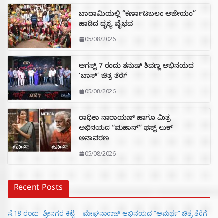
ಬಾದಾಮಿಯಲ್ಲಿ “ಕರ್ಣಾಟಬಲಂ ಅಜೇಯಂ”
ಹಾಡಿದ ದೃಶ್ಯ ವೈಭವ
05/08/2026
ಆಗಸ್ಟ್ 7 ರಂದು ತನುಷ್ ಶಿವಣ್ಣ ಅಭಿನಯದ
‘ಬಾಸ್’ ಚಿತ್ರ ತೆರೆಗೆ
05/08/2026
ರಾಧಿಕಾ ನಾರಾಯಣ್ ಹಾಗೂ ಮಿತ್ರ
ಅಭಿನಯದ “ಮಹಾನ್” ಫಸ್ಟ್ ಲುಕ್
ಅನಾವರಣ
05/08/2026
Recent Posts
ಸೆ.18 ರಂದು ಶ್ರೀನಗರ ಕಿಟ್ಟಿ – ಮೇಘನಾರಾಜ್ ಅಭಿನಯದ “ಅಮರ್ಥ” ಚಿತ್ರ ತೆರೆಗೆ