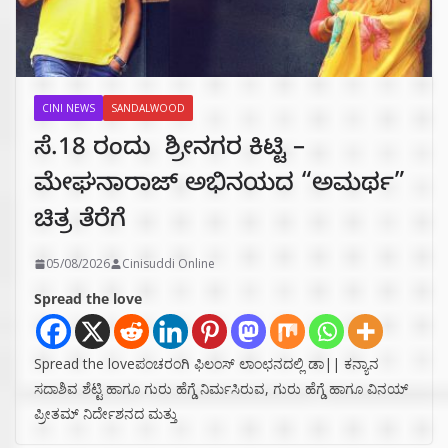
CINI NEWS
SANDALWOOD
ಸೆ.18 ರಂದು ಶ್ರೀನಗರ ಕಿಟ್ಟಿ –
ಮೇಘನಾರಾಜ್ ಅಭಿನಯದ “ಅಮರ್ಥ”
ಚಿತ್ರ ತೆರೆಗೆ
05/08/2026
Cinisuddi Online
Spread the love
Spread the loveಪಂಚರಂಗಿ ಫಿಲಂಸ್ ಲಾಂಛನದಲ್ಲಿ ಡಾ|| ಕನ್ಯಾನ
ಸದಾಶಿವ ಶೆಟ್ಟಿ ಹಾಗೂ ಗುರು ಹೆಗ್ಡೆ ನಿರ್ಮಸಿರುವ, ಗುರು ಹೆಗ್ಡೆ ಹಾಗೂ ವಿನಯ್
ಪ್ರೀತಮ್ ನಿರ್ದೇಶನದ ಮತ್ತು