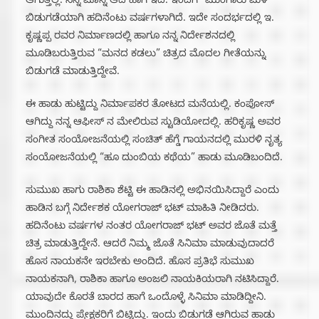
ಆಗುತ್ತಿಲ್ಲ. ನಿನ್ನೆ ಮೊನ್ನೆ ಆದ ಹಾಗೆ ಇದೆ. ಇಂದಿಗೆ “ಮುಂಗಾರು ಮಳೆ”
ಬಿಡುಗಡೆಯಾಗಿ ಹದಿನೆಂಟು ವರ್ಷಗಳಾಗಿದೆ. ಇದೇ ಸಂದರ್ಭದಲ್ಲಿ ಇ.
ಕೃಷ್ಣಪ್ಪ ರವರ ನಿರ್ಮಾಣದಲ್ಲಿ ಹಾಗೂ ನನ್ನ ನಿರ್ದೇಶನದಲ್ಲಿ
ಮೂಡಿಬರುತ್ತಿರುವ “ಮನದ ಕಡಲು” ಚಿತ್ರದ ಮೊದಲ ಗೀತೆಯನ್ನು
ಬಿಡುಗಡೆ ಮಾಡುತ್ತಿದ್ದೇವೆ.
ಈ ಹಾಡು ಹುಟ್ಟಿದ್ದು ನಿರ್ಮಾಪಕರ ತೋಟದ ಮನೆಯಲ್ಲಿ. ಕಂಪೋಸ್
ಆಗಿದ್ದು‌ ನನ್ನ‌ ಆಫೀಸ್ ನ ಮೇಲಿರುವ ಸ್ಟುಡಿಯೋದಲ್ಲಿ. ಹರಿಕೃಷ್ಣ ಅವರ
ಸಂಗೀತ ಸಂಯೋಜನೆಯಲ್ಲಿ ಸಂಚಿತ್ ಹೆಗ್ಡೆ ಗಾಯನದಲ್ಲಿ ಮುರಳಿ ನೃತ್ಯ
ಸಂಯೋಜನೆಯಲ್ಲಿ “ಹೂ ದುಂಬಿಯ ಕಥೆಯ” ಹಾಡು ಮೂಡಿಬಂದಿದೆ.‌
ಸುಮುಖ ಹಾಗು ರಾಶಿಕಾ ಶೆಟ್ಟಿ ಈ ಹಾಡಿನಲ್ಲಿ ಅಭಿನಯಿಸಿದ್ದಾರೆ ಎಂದು
ಹಾಡಿನ ಬಗ್ಗೆ ನಿರ್ದೇಶಕ ಯೋಗರಾಜ್ ಭಟ್ ಮಾಹಿತಿ ನೀಡಿದರು.
ಹದಿನೆಂಟು ವರ್ಷಗಳ ನಂತರ ಯೋಗರಾಜ್ ಭಟ್ ಅವರ ಜೊತೆ ಮತ್ತೆ
ಚಿತ್ರ ಮಾಡುತ್ತಿದ್ದೇನೆ. ಆದರೆ ನಿಮ್ಮ ಜೊತೆ ಸಿನಿಮಾ ಮಾಡುವುದಾದರೆ
ಹೊಸ ನಾಯಕನೇ ಇರಬೇಕು ಅಂದಿದೆ. ಹೊಸ ಪ್ರತಿಭೆ ಸುಮುಖ
ನಾಯಕನಾಗಿ, ರಾಶಿಕಾ ಹಾಗೂ ಅಂಜಲಿ ನಾಯಕಿಯರಾಗಿ ನಟಿಸಿದ್ದಾರೆ.
ಯಾವುದೇ ಕೊರತೆ ಬಾರದ ಹಾಗೆ ಒಂದೊಳ್ಳೆ ಸಿನಿಮಾ‌ ಮಾಡಿದ್ದೀನಿ.
ಮುಂದಿನದ್ದು ಪ್ರೇಕ್ಷಕರಿಗೆ ಬಿಟ್ಟಿದ್ದು. ಇಂದು ಬಿಡುಗಡೆ ಆಗಿರುವ ಹಾಡು