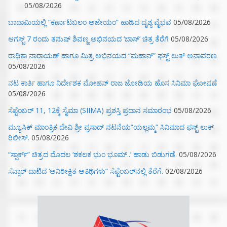
05/08/2026
ಬಾದಾಮಿಯಲ್ಲಿ “ಕರ್ಣಾಟಬಲಂ ಅಜೇಯಂ” ಹಾಡಿದ ದೃಶ್ಯ ವೈಭವ
05/08/2026
ಆಗಸ್ಟ್ 7 ರಂದು ತನುಷ್ ಶಿವಣ್ಣ ಅಭಿನಯದ ‘ಬಾಸ್’ ಚಿತ್ರ ತೆರೆಗೆ
05/08/2026
ರಾಧಿಕಾ ನಾರಾಯಣ್ ಹಾಗೂ ಮಿತ್ರ ಅಭಿನಯದ “ಮಹಾನ್” ಫಸ್ಟ್ ಲುಕ್ ಅನಾವರಣ
05/08/2026
ನಟ ಕಾರ್ತಿ ಹಾಗೂ ನಿರ್ದೇಶಕ ಮೋಹನ್ ರಾಜ ಜೋಡಿಯ ಹೊಸ ಸಿನಿಮಾ ಘೋಷಣೆ
05/08/2026
ಸೆಪ್ಟೆಂಬರ್ 11, 12ಕ್ಕೆ ಸೈಮಾ (SIIMA) ಪ್ರಶಸ್ತಿ ಪ್ರದಾನ ಸಮಾರಂಭ
05/08/2026
ಮ್ಯೂಸಿಕ್‌ ಮಾಂತ್ರಿಕ ದೇವಿ ಶ್ರೀ ಪ್ರಸಾದ್ ನಟನೆಯ”ಯಲ್ಲಮ್ಮ” ಸಿನಿಮಾದ ಫಸ್ಟ್‌ ಲುಕ್‌
ರಿಲೀಸ್.
05/08/2026
“ಸ್ಪಾರ್ಕ್” ಚಿತ್ರದ ಮೊದಲ‌ ‘ಶಕಲಕ ಭುಂ‌ ಭೂಮ್..’ ಹಾಡು ಬಿಡುಗಡೆ.
05/08/2026
ಸೆನ್ಸಾರ್ ದಾಟಿದ ‘ಅನಿರೀಕ್ಷಿತ ಅತಿಥಿಗಳು” ಸೆಪ್ಟೆಂಬರ್‌ನಲ್ಲಿ ತೆರೆಗೆ.
02/08/2026