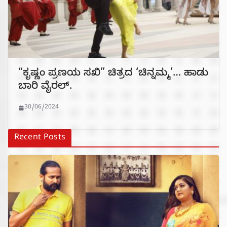
“ಕೃಷ್ಣಂ ಪ್ರಣಯ ಸಖಿ” ಚಿತ್ರದ ‘ಚಿನ್ನಮ್ಮ’… ಹಾಡು
ಬಾರಿ ವೈರಲ್.
30/06/2024
Recent Posts