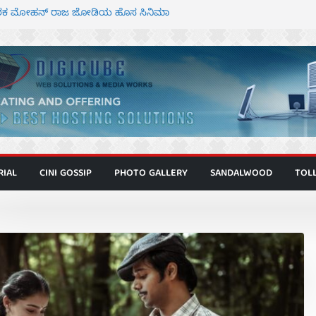
 ಮಿತ್ರ ಅಭಿನಯದ “ಮಹಾನ್” ಫಸ್ಟ್ ಲುಕ್
್ದೇಶಕ ಮೋಹನ್ ರಾಜ ಜೋಡಿಯ ಹೊಸ ಸಿನಿಮಾ
ಿಟ್ಟಿ – ಮೇಘನಾರಾಜ್ ಅಭಿನಯದ “ಅಮರ್ಥ” ಚಿತ್ರ
ಟಬಲಂ ಅಜೇಯಂ” ಹಾಡಿದ ದೃಶ್ಯ ವೈಭವ
ವಣ್ಣ ಅಭಿನಯದ ‘ಬಾಸ್’ ಚಿತ್ರ ತೆರೆಗೆ
RIAL
CINI GOSSIP
PHOTO GALLERY
SANDALWOOD
TOL