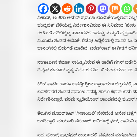
ವಿಹಾನ್, ಅಂಕಿತಾ ಅಮರ್ ಪ್ರಮುಖ ಭೂಮಿಕೆಯಲ್ಲಿರುವ ಇಬ್ಬನ
ಚಂದ್ರಜಿತ್ ಬೆಳಿಯಪ್ಪ ನಿರ್ದೇಶನವಿರುವ ಈ ಸಿನಿಮಾದ ‘ಹೇಳು ಗ
ಈ ಹಿಂದೆ ಹರಿಬಿಟ್ಟಿದ್ದ ಹಾಡುಗಳಿಗೆ ಸಾಕಷ್ಟು ಮೆಚ್ಚುಗೆ ವ್ಯಕ್ತವಾಗಿ
ಎಂಬುದು ತಂಡದ ಅನಿಸಿಕೆ. ರೆಟ್ರೋ ಹಿನ್ನೆಲೆಯಲ್ಲಿ ಮೂಡಿ 
ಚಾನಲ್‌ನಲ್ಲಿ ಬಿಡುಗಡೆ ಮಾಡಿದೆ. ಚರಣ್‌ರಾಜ್ ಈ ಗೀತೆಗೆ ದನಿ
ನಾಗಾರ್ಜುನ ಶರ್ಮಾ ಸಾಹಿತ್ಯವಿರುವ ಈ ಹಾಡಿಗೆ ಗಗನ್ ಬಡೇರಿಯ
ದೀಕ್ಷಿತ್ ಕುಮಾರ್ ನೃತ್ಯ ನಿರ್ದೇಶನವಿದೆ. ಬಿಡುಗಡೆಯಾದ ಕೆಲವೇ
ಕಿರಿಕ್ ಪಾರ್ಟಿ ಹಾಗೂ ಅವನ್ನೇ ಶ್ರೀಮನ್ನಾರಾಯಣ ಚಿತ್ರಗಳಲ್ಲಿ ಬರಹ
ಬರಹಗಾರರ ತಂಡದ ಪ್ರಮುಖ ಸದಸ್ಯ ಹಾಗೂ ಕಥಾಸಂಗಮ ಚಿತ್ರದ ನಿರ
ನಿರ್ದೇಶಿಸಿದ್ದಾರೆ. ಪರವಃ ಸ್ಟುಡಿಯೋಸ್ ಲಾಂಛನದಲ್ಲಿ ಜಿ.ಎಸ್.ಗುಪ್ತ, 
ತೆಲುಗಿನ ಸೂಪರ್‌ಹಿಟ್ ‘ಗೀತಾಂಜಲಿ’ ಸೇರಿದಂತೆ ಅನೇಕ ಚಿತ್ರಗ
ಬಂದಿದ್ದಾರೆ. ಮಯೂರಿ ನಟರಾಜ್, ಅನಿರುದ್ಧ್ ಭಟ್, ದಾಮಿನಿ 
ಸದ್ಯ ಪೋಸ್ಟ್ ಪ್ರೊಡಕ್ಷನ್ ಕಾರ್ಯದಲ್ಲಿ ಚಿತ್ರತಂಡ ಮಗ್ನವಾಗಿದ್ದು,