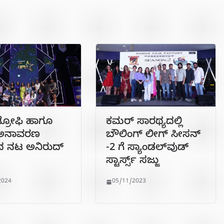
್ರೋಫಿ ಹಾಗೂ
ಕಮರ್ ಸಾರಥ್ಯದಲ್ಲಿ
ಿ ಅನಾವರಣ
ಬೌಲಿಂಗ್ ಲೀಗ್ ಸೀಸನ್
ದ ನಟ ಅನಿರುದ್
-2 ಗೆ ಸ್ಯಾಂಡಲ್‌ವುಡ್
ಸ್ಟಾರ್ಸ್ಸ್ ಸಜ್ಜು
2024
05/11/2023