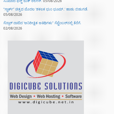
ಸಿನಿಮಾದ ಫಸ್ಟ್‌ ಲುಕ್‌ ರಿಲೀಸ್.
05/08/2026
“ಸ್ಪಾರ್ಕ್” ಚಿತ್ರದ ಮೊದಲ‌ ‘ಶಕಲಕ ಭುಂ‌ ಭೂಮ್..’ ಹಾಡು ಬಿಡುಗಡೆ.
05/08/2026
ಸೆನ್ಸಾರ್ ದಾಟಿದ ‘ಅನಿರೀಕ್ಷಿತ ಅತಿಥಿಗಳು” ಸೆಪ್ಟೆಂಬರ್‌ನಲ್ಲಿ ತೆರೆಗೆ.
02/08/2026