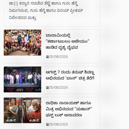
ಡಾ|| ಕನ್ಯಾನ ಸದಾಶಿವ ಶೆಟ್ಟಿ ಹಾಗೂ ಗುರು ಹೆಗ್ಡೆ
ನಿರ್ಮಸಿರುವ, ಗುರು ಹೆಗ್ಡೆ ಹಾಗೂ ವಿನಯ್ ಪ್ರೀತಮ್
ನಿರ್ದೇಶನದ ಮತ್ತು
ಬಾದಾಮಿಯಲ್ಲಿ
“ಕರ್ಣಾಟಬಲಂ ಅಜೇಯಂ”
ಹಾಡಿದ ದೃಶ್ಯ ವೈಭವ
05/08/2026
ಆಗಸ್ಟ್ 7 ರಂದು ತನುಷ್ ಶಿವಣ್ಣ
ಅಭಿನಯದ ‘ಬಾಸ್’ ಚಿತ್ರ ತೆರೆಗೆ
05/08/2026
ರಾಧಿಕಾ ನಾರಾಯಣ್ ಹಾಗೂ
ಮಿತ್ರ ಅಭಿನಯದ “ಮಹಾನ್”
ಫಸ್ಟ್ ಲುಕ್ ಅನಾವರಣ
05/08/2026