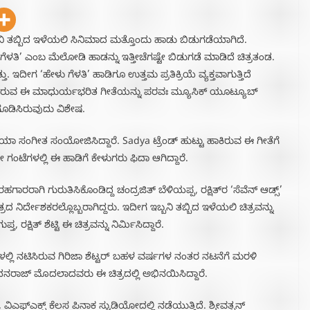
ಿ ತಬ್ಬಿದ ಇಳೆಯಲಿ ಸಿನಿಮಾದ ಮತ್ತೊಂದು ಹಾಡು ಬಿಡುಗಡೆಯಾಗಿದೆ.
ೆಳತಿ’ ಎಂಬ ಮೆಲೋಡಿ ಹಾಡನ್ನು ಇತ್ತೀಚೆಗಷ್ಟೇ ಬಿಡುಗಡೆ ಮಾಡಿದೆ ಚಿತ್ರತಂಡ.
ತ್ತು. ಇದೀಗ ‘ಹೇಳು ಗೆಳತಿ’ ಹಾಡಿಗೂ ಉತ್ತಮ ಪ್ರತಿಕ್ರಿಯೆ ವ್ಯಕ್ತವಾಗುತ್ತಿದೆ
ಬಂದಿರುವ ಈ ಮಾಧುರ್ಯಭರಿತ ಗೀತೆಯನ್ನು ಪರವಃ ಮ್ಯೂಸಿಕ್ ಯೂಟ್ಯೂಬ್
ಗೂಡಿಸಿರುವುದು ವಿಶೇಷ.
ಾ ಸಂಗೀತ ಸಂಯೋಜಿಸಿದ್ದಾರೆ. Sadya ಟ್ರೆಂಡ್ ಹುಟ್ಟು ಹಾಕಿರುವ ಈ ಗೀತೆಗೆ
 ಗಂಟೆಗಳಲ್ಲಿ ಈ ಹಾಡಿಗೆ ಕೇಳುಗರು ಫಿದಾ ಆಗಿದ್ದಾರೆ.
ಗಾರರಾಗಿ ಗುರುತಿಸಿಕೊಂಡಿದ್ದ ಚಂದ್ರಜಿತ್ ಬೆಳಿಯಪ್ಪ, ರಕ್ಷಿತ್‌ರ ‘ಸೆವೆನ್ ಆಡ್ಸ್’
್ದೇಶಕರಲ್ಲೊಬ್ಬರಾಗಿದ್ದರು. ಇದೀಗ ಇಬ್ಬನಿ ತಬ್ಬಿದ ಇಳೆಯಲಿ ಚಿತ್ರವನ್ನು
ರಕ್ಷಿತ್ ಶೆಟ್ಟಿ ಈ ಚಿತ್ರವನ್ನು ನಿರ್ಮಿಸಿದ್ದಾರೆ.
ಳಲ್ಲಿ ನಟಿಸಿರುವ ಗಿರಿಜಾ ಶೆಟ್ಟರ್ ಬಹಳ ವರ್ಷಗಳ ನಂತರ ನಟನೆಗೆ ಮರಳಿ
ಧನರಾಜ್ ಮೊದಲಾದವರು ಈ ಚಿತ್ರದಲ್ಲಿ ಅಭಿನಯಿಸಿದ್ದಾರೆ.
 ವಿಎಫ್‌ಎಕ್ಸ್ ಕೆಲಸ ಪಿನಾಕ ಸ್ಟುಡಿಯೋದಲ್ಲಿ ನಡೆಯುತ್ತಿದೆ. ಶ್ರೀವತ್ಸನ್