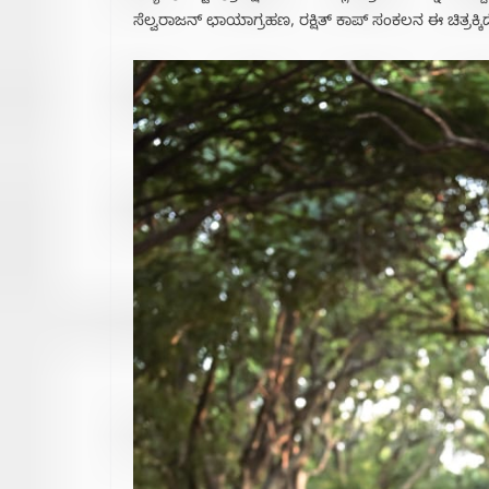
ಸೆಲ್ವರಾಜನ್ ಛಾಯಾಗ್ರಹಣ, ರಕ್ಷಿತ್ ಕಾಪ್ ಸಂಕಲನ ಈ ಚಿತ್ರಕ್ಕಿದ