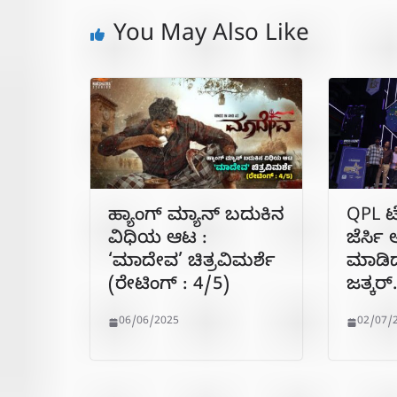
You May Also Like
ಹ್ಯಾಂಗ್ ಮ್ಯಾನ್ ಬದುಕಿನ
QPL ಟ
ವಿಧಿಯ ಆಟ :
ಜೆರ್ಸ
‘ಮಾದೇವ’ ಚಿತ್ರವಿಮರ್ಶೆ
ಮಾಡಿ
(ರೇಟಿಂಗ್ : 4/5)
ಜತ್ಕರ್.
06/06/2025
02/07/