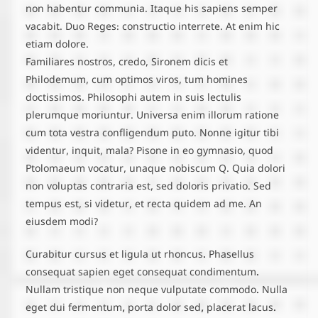
non habentur communia. Itaque his sapiens semper
vacabit. Duo Reges: constructio interrete. At enim hic
etiam dolore.
Familiares nostros, credo, Sironem dicis et
Philodemum, cum optimos viros, tum homines
doctissimos. Philosophi autem in suis lectulis
plerumque moriuntur. Universa enim illorum ratione
cum tota vestra confligendum puto. Nonne igitur tibi
videntur, inquit, mala? Pisone in eo gymnasio, quod
Ptolomaeum vocatur, unaque nobiscum Q. Quia dolori
non voluptas contraria est, sed doloris privatio. Sed
tempus est, si videtur, et recta quidem ad me. An
eiusdem modi?
Curabitur cursus et ligula ut rhoncus. Phasellus
consequat sapien eget consequat condimentum.
Nullam tristique non neque vulputate commodo. Nulla
eget dui fermentum, porta dolor sed, placerat lacus.