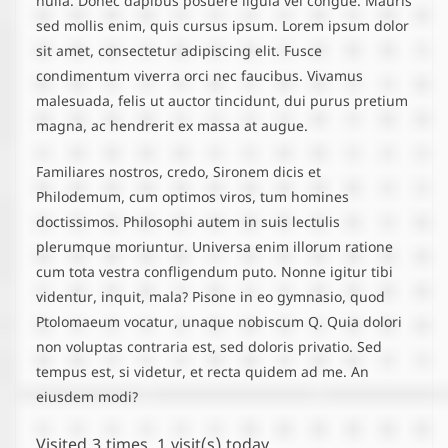
nulla. Donec dapibus posuere ligula vel congue. Mauris
sed mollis enim, quis cursus ipsum. Lorem ipsum dolor
sit amet, consectetur adipiscing elit. Fusce
condimentum viverra orci nec faucibus. Vivamus
malesuada, felis ut auctor tincidunt, dui purus pretium
magna, ac hendrerit ex massa at augue.
Familiares nostros, credo, Sironem dicis et
Philodemum, cum optimos viros, tum homines
doctissimos. Philosophi autem in suis lectulis
plerumque moriuntur. Universa enim illorum ratione
cum tota vestra confligendum puto. Nonne igitur tibi
videntur, inquit, mala? Pisone in eo gymnasio, quod
Ptolomaeum vocatur, unaque nobiscum Q. Quia dolori
non voluptas contraria est, sed doloris privatio. Sed
tempus est, si videtur, et recta quidem ad me. An
eiusdem modi?
Visited 3 times, 1 visit(s) today