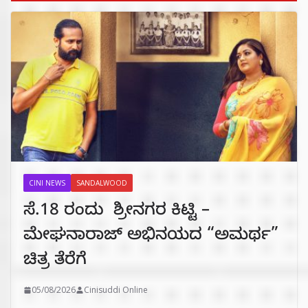
CINI NEWS
SANDALWOOD
ಸೆ.18 ರಂದು ಶ್ರೀನಗರ ಕಿಟ್ಟಿ –
ಮೇಘನಾರಾಜ್ ಅಭಿನಯದ “ಅಮರ್ಥ”
ಚಿತ್ರ ತೆರೆಗೆ
05/08/2026
Cinisuddi Online