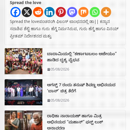
Spread the love
Spread the loveಪಂಚರಂಗಿ ಫಿಲಂಸ್ ಲಾಂಛನದಲ್ಲಿ ಡಾ|| ಕನ್ಯಾನ
ಸದಾಶಿವ ಶೆಟ್ಟಿ ಹಾಗೂ ಗುರು ಹೆಗ್ಡೆ ನಿರ್ಮಸಿರುವ, ಗುರು ಹೆಗ್ಡೆ ಹಾಗೂ ವಿನಯ್
ಪ್ರೀತಮ್ ನಿರ್ದೇಶನದ ಮತ್ತು
ಬಾದಾಮಿಯಲ್ಲಿ “ಕರ್ಣಾಟಬಲಂ ಅಜೇಯಂ”
ಹಾಡಿದ ದೃಶ್ಯ ವೈಭವ
05/08/2026
ಆಗಸ್ಟ್ 7 ರಂದು ತನುಷ್ ಶಿವಣ್ಣ ಅಭಿನಯದ
‘ಬಾಸ್’ ಚಿತ್ರ ತೆರೆಗೆ
05/08/2026
ರಾಧಿಕಾ ನಾರಾಯಣ್ ಹಾಗೂ ಮಿತ್ರ
ಅಭಿನಯದ “ಮಹಾನ್” ಫಸ್ಟ್ ಲುಕ್
ಅನಾವರಣ