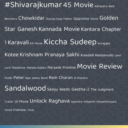
#Shivarajkumar
45 Movie
Adhipatra
Back
Golden
Chowkidar
Gajarama
Benchers
Duniya Vijay
Father
Ghost
Star Ganesh
Kannada Movie
Kantara Chapter
Kiccha Sudeep
Karavali
1
KD Movie
Koragajja
Kotee
Krishnam Pranaya Sakhi
Kuladalli Keelyavudo
Land
Movie Review
Maryade Prashne
Lord
Malashree
Manada Kadalu
Peter
Ram Charan
Peddi
Raju James Bond
R Chandru
Sandalwood
Sanju Weds Geetha-2
The Judgment
Unlock Raghava
UI Movie
Trailer
Upendra
Vidyarthi Vidyarthiniyare
Vinod Prabhakar
Yuva