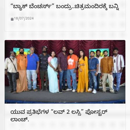
“ಬ್ಯಾಕ್‍ ಬೆಂಚರ್ಸ್” ಬಂದ್ರು..ಚಿತ್ರಮಂದಿರಕ್ಕೆ ಬನ್ನಿ
18/07/2024
ಯುವ ಪ್ರತಿಭೆಗಳ “ಲವ್ 2 ಲಸ್ಸಿ” ಪೋಸ್ಟರ್
ಲಾಂಚ್.