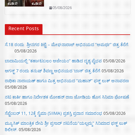
05/08/2026
Recent Posts
ಸೆ.18 ರಂದು ಶ್ರೀನಗರ ಕಿಟ್ಟಿ – ಮೇಘನಾರಾಜ್ ಅಭಿನಯದ “ಅಮರ್ಥ” ಚಿತ್ರ ತೆರೆಗೆ
05/08/2026
ಬಾದಾಮಿಯಲ್ಲಿ “ಕರ್ಣಾಟಬಲಂ ಅಜೇಯಂ” ಹಾಡಿದ ದೃಶ್ಯ ವೈಭವ
05/08/2026
ಆಗಸ್ಟ್ 7 ರಂದು ತನುಷ್ ಶಿವಣ್ಣ ಅಭಿನಯದ ‘ಬಾಸ್’ ಚಿತ್ರ ತೆರೆಗೆ
05/08/2026
ರಾಧಿಕಾ ನಾರಾಯಣ್ ಹಾಗೂ ಮಿತ್ರ ಅಭಿನಯದ “ಮಹಾನ್” ಫಸ್ಟ್ ಲುಕ್ ಅನಾವರಣ
05/08/2026
ನಟ ಕಾರ್ತಿ ಹಾಗೂ ನಿರ್ದೇಶಕ ಮೋಹನ್ ರಾಜ ಜೋಡಿಯ ಹೊಸ ಸಿನಿಮಾ ಘೋಷಣೆ
05/08/2026
ಸೆಪ್ಟೆಂಬರ್ 11, 12ಕ್ಕೆ ಸೈಮಾ (SIIMA) ಪ್ರಶಸ್ತಿ ಪ್ರದಾನ ಸಮಾರಂಭ
05/08/2026
ಮ್ಯೂಸಿಕ್‌ ಮಾಂತ್ರಿಕ ದೇವಿ ಶ್ರೀ ಪ್ರಸಾದ್ ನಟನೆಯ”ಯಲ್ಲಮ್ಮ” ಸಿನಿಮಾದ ಫಸ್ಟ್‌ ಲುಕ್‌
ರಿಲೀಸ್.
05/08/2026