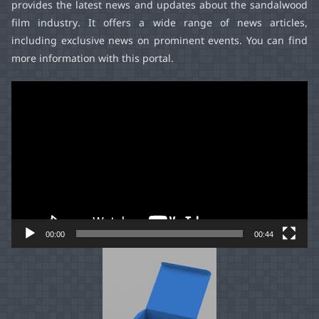
provides the latest news and updates about the sandalwood
film industry. It offers a wide range of news articles,
including exclusive news on prominent events. You can find
more information with this portal.
Video
Player
00:00
00:44