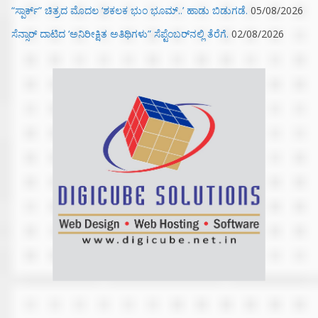
“ಸ್ಪಾರ್ಕ್” ಚಿತ್ರದ ಮೊದಲ‌ ‘ಶಕಲಕ ಭುಂ‌ ಭೂಮ್..’ ಹಾಡು ಬಿಡುಗಡೆ.
05/08/2026
ಸೆನ್ಸಾರ್ ದಾಟಿದ ‘ಅನಿರೀಕ್ಷಿತ ಅತಿಥಿಗಳು” ಸೆಪ್ಟೆಂಬರ್‌ನಲ್ಲಿ ತೆರೆಗೆ.
02/08/2026