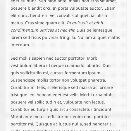
eget eu nunc. Sed nibh ante, mollis non eros sit amet,
posuere blandit orci. In porta vulputate auctor. Etiam
elit nunc, hendrerit vel convallis aliquet, iaculis a
metus. Cras vitae quam elit.
In quis elit et nibh
condimentum ultrices at nec elit
. Duis pellentesque
lorem sed risus pulvinar fringilla. Nullam aliquet mattis
interdum.
Sed mollis sapien nec auctor porttitor. Morbi
vestibulum libero id neque commodo lobortis. Duis
quis sollicitudin mi, cursus fermentum ipsum.
Suspendisse mollis tortor non volutpat pharetra.
Curabitur mi felis, scelerisque sed massa ac, ornare
tristique leo. Aenean eget est velit. Morbi urna nibh,
posuere vel sollicitudin et, vulputate non lectus.
Curabitur eu turpis quis arcu consectetur tincidunt.
Morbi ante metus, efficitur nec enim non, porttitor
porttitor mi. Quisque ac luctus nulla, sed hendrerit