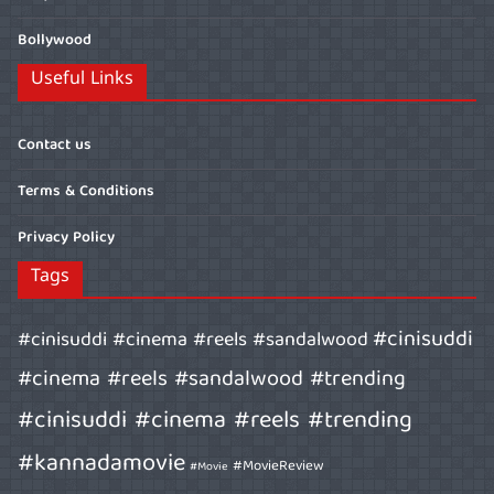
Bollywood
Useful Links
Contact us
Terms & Conditions
Privacy Policy
Tags
#cinisuddi
#cinisuddi #cinema #reels #sandalwood
#cinema #reels #sandalwood #trending
#cinisuddi #cinema #reels #trending
#kannadamovie
#MovieReview
#Movie