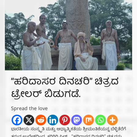
“ಹರಿದಾಸರ ದಿನಚರಿ” ಚಿತ್ರದ
ಟ್ರೇಲರ್ ಬಿಡುಗಡೆ.
Spread the love
ಭಾರತೀಯ ಸಂಸ್ಕೃತಿ ಮತ್ತು ಆಧ್ಯಾತ್ಮಿಕತೆಯ ಶ್ರೀಮಂತಿಕೆಯನ್ನ ಬೆಳ್ಳಿತೆರೆಗೆ