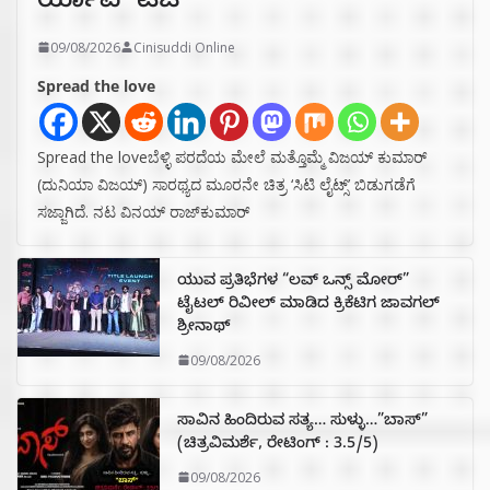
ರ್ಯಾಪ್‌ ಟಚ್‌
09/08/2026
Cinisuddi Online
Spread the love
Spread the loveಬೆಳ್ಳಿ ಪರದೆಯ ಮೇಲೆ ಮತ್ತೊಮ್ಮೆ ವಿಜಯ್ ಕುಮಾರ್
(ದುನಿಯಾ ವಿಜಯ್) ಸಾರಥ್ಯದ ಮೂರನೇ ಚಿತ್ರ ‘ಸಿಟಿ ಲೈಟ್ಸ್’ ಬಿಡುಗಡೆಗೆ
ಸಜ್ಜಾಗಿದೆ. ನಟ ವಿನಯ್ ರಾಜ್‌ಕುಮಾರ್
ಯುವ ಪ್ರತಿಭೆಗಳ “ಲವ್ ಒನ್ಸ್ ಮೋರ್”
ಟೈಟಲ್ ರಿವೀಲ್ ಮಾಡಿದ ಕ್ರಿಕೆಟಿಗ ಜಾವಗಲ್
ಶ್ರೀನಾಥ್
09/08/2026
ಸಾವಿನ ಹಿಂದಿರುವ ಸತ್ಯ… ಸುಳ್ಳು…”ಬಾಸ್”
(ಚಿತ್ರವಿಮರ್ಶೆ, ರೇಟಿಂಗ್ : 3.5/5)
09/08/2026