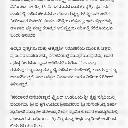
ತರುವ ಉದ್ದೇಶದಿಂದ, ಕರಿಗಿರಿ ಫಿಲ್ಮ್ಸ್ “ಹರಿದಾಸರ ದಿನಚರಿ” ಚಿತ್ರವನ್ನು
ನಿರ್ಮಿಸಿದೆ. ಈ ಚಿತ್ರ 15 ನೇ ಶತಮಾನದ ದಾಸ ಶ್ರೇಷ್ಠ ಶ್ರೀ ಪುರಂದರ
ದಾಸರ ದೈನಂದಿನ ಜೀವನದ ಮನೋಹರ ದೃಶ್ಯಗಳನ್ನು ಒಳಗೊಂಡಿದೆ.
“ಹರಿದಾಸರ ದಿನಚರಿ” ಜೀವನ ಚರಿತ್ರೆಯ ಚಿತ್ರವಲ್ಲ; ಇದು ಪ್ರೇಕ್ಷಕರನ್ನು
ಆಳವಾದ ಭಕ್ತಿ ಮತ್ತು ಕಲಾತ್ಮಕ ಅಭಿವ್ಯಕ್ತಿಯ ಯುಗಕ್ಕೆ ಕರೆದೊಯ್ಯುವ
ಒಂದು ಅನುಭವ.
ಅದ್ಭುತ ದೃಶ್ಯಗಳು ಮತ್ತು ಆತ್ಮಸ್ಪರ್ಶಿ ನಿರೂಪಣೆಯ ಮೂಲಕ, ಚಿತ್ರವು
ಪುರಂದರ ದಾಸರು ತಮ್ಮ ದಿನಚರಿಯಲ್ಲಿ ಮುನ್ನಡೆಯುವುದನ್ನು, ಅವರ
ಪ್ರಸಿದ್ಧ “ಜಗದೋದ್ಧಾರನ ಆಡಿಸಿದಳೆ ಯಶೋದೆ” ಹಾಡನ್ನು
ರಚಿಸುವುದನ್ನು ಮತ್ತು ತಮ್ಮ ದೈನಂದಿನ ಆಚರಣೆಗಳಲ್ಲಿ ತೊಡಗುವುದನ್ನು
ಅನುಸರಿಸುತ್ತದೆ ಎಂದು ಚಿತ್ರದ ನಿರ್ಮಾಪಕ ಹಾಗೂ ನಿರ್ದೇಶಕ ಗಿರೀಶ್
ತಿಳಿಸುತ್ತಾರೆ.
“ಹರಿದಾಸರ ದಿನಚರಿಚಿತ್ರದ ಟ್ರೈಲರ್ ಉಡುಪಿಯ ಶ್ರೀ ಕೃಷ್ಣ ಸನ್ನಿಧಿಯಲ್ಲಿ
ಪರ್ಯಾಯ ಶ್ರೀ ಪುತ್ತಿಗೆ ಉಭಯಶ್ರೀಪಾದರಾದ ಶ್ರೀ ಸುಗುಣೇಂದ್ರ ತೀರ್ಥ
ಸ್ವಾಮೀಜಿ ಮತ್ತು ಶ್ರೀ ಸುಶ್ರೀಂದ್ರ ತೀರ್ಥ ಸ್ವಾಮೀಜಿ ಅವರ ಉಪಸ್ಥಿತಿಯಲ್ಲಿ
ಪೇಜಾವರ ಮಠಾಧೀಶರಾದ ಶ್ರೀ ವಿಶ್ವಪ್ರಸನ್ನ ತೀರ್ಥ ಸ್ವಾಮೀಜಿ ಅವರಿಂದ
ಬಿಡುಗಡೆ ಯಾಯಿತು.