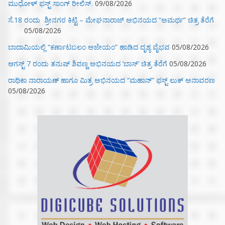
ಮುಧೋಳ್ ಫಸ್ಟ್ ಸಾಂಗ್ ರೀಲಿಸ್.
09/08/2026
ಸೆ.18 ರಂದು ಶ್ರೀನಗರ ಕಿಟ್ಟಿ – ಮೇಘನಾರಾಜ್ ಅಭಿನಯದ “ಅಮರ್ಥ” ಚಿತ್ರ ತೆರೆಗೆ
05/08/2026
ಬಾದಾಮಿಯಲ್ಲಿ “ಕರ್ಣಾಟಬಲಂ ಅಜೇಯಂ” ಹಾಡಿದ ದೃಶ್ಯ ವೈಭವ
05/08/2026
ಆಗಸ್ಟ್ 7 ರಂದು ತನುಷ್ ಶಿವಣ್ಣ ಅಭಿನಯದ ‘ಬಾಸ್’ ಚಿತ್ರ ತೆರೆಗೆ
05/08/2026
ರಾಧಿಕಾ ನಾರಾಯಣ್ ಹಾಗೂ ಮಿತ್ರ ಅಭಿನಯದ “ಮಹಾನ್” ಫಸ್ಟ್ ಲುಕ್ ಅನಾವರಣ
05/08/2026