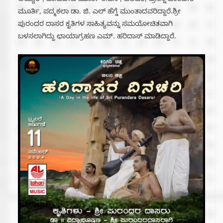
ಅಯ್ಯರ್, ವಾಸುದೇವ ಮೂರ್ತಿ ಕೆ.ಎನ್, ಚಲಪತಿ, ಪ್ರಸನ್ನ ವೆಂಕಟೇಶ
ಮೂರ್ತಿ, ಪದ್ಮಕಲಾ ಡಾ. ಜಿ. ಎಲ್ ಹೆಗ್ಡೆ ಮುಂತಾದವರಿದ್ದಾರೆ.ಶ್ರೀ
ಪುರಂದರ ದಾಸರ ಕೃತಿಗಳ ಸಾಹಿತ್ಯವನ್ನು ಸಮಯೋಚಿತವಾಗಿ
ಬಳಸಲಾಗಿದ್ದು ಛಾಯಾಗ್ರಹಣ ಎಮ್. ಹರಿದಾಸ್ ಮಾಡಿದ್ದಾರೆ.