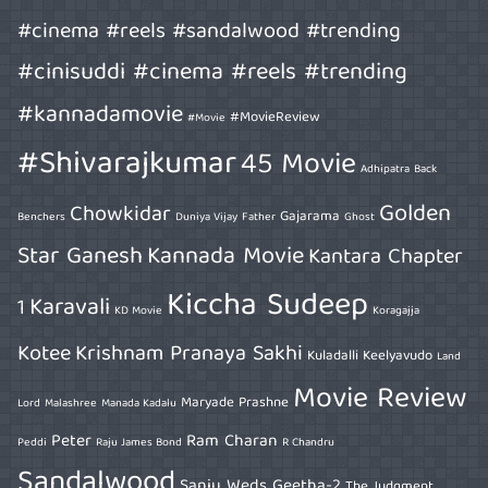
#cinema #reels #sandalwood #trending
#cinisuddi #cinema #reels #trending
#kannadamovie
#MovieReview
#Movie
#Shivarajkumar
45 Movie
Adhipatra
Back
Golden
Chowkidar
Gajarama
Benchers
Duniya Vijay
Father
Ghost
Star Ganesh
Kannada Movie
Kantara Chapter
Kiccha Sudeep
Karavali
1
KD Movie
Koragajja
Kotee
Krishnam Pranaya Sakhi
Kuladalli Keelyavudo
Land
Movie Review
Maryade Prashne
Lord
Malashree
Manada Kadalu
Peter
Ram Charan
Peddi
Raju James Bond
R Chandru
Sandalwood
Sanju Weds Geetha-2
The Judgment