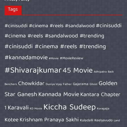
Tags
#cinisuddi
#cinisuddi #cinema #reels #sandalwood
#cinema #reels #sandalwood #trending
#cinisuddi #cinema #reels #trending
#kannadamovie
#MovieReview
#Movie
#Shivarajkumar
45 Movie
Adhipatra
Back
Golden
Chowkidar
Gajarama
Benchers
Duniya Vijay
Father
Ghost
Star Ganesh
Kannada Movie
Kantara Chapter
Kiccha Sudeep
Karavali
1
KD Movie
Koragajja
Kotee
Krishnam Pranaya Sakhi
Kuladalli Keelyavudo
Land