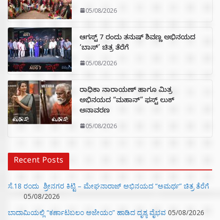
05/08/2026
ಆಗಸ್ಟ್ 7 ರಂದು ತನುಷ್ ಶಿವಣ್ಣ ಅಭಿನಯದ
‘ಬಾಸ್’ ಚಿತ್ರ ತೆರೆಗೆ
05/08/2026
ರಾಧಿಕಾ ನಾರಾಯಣ್ ಹಾಗೂ ಮಿತ್ರ
ಅಭಿನಯದ “ಮಹಾನ್” ಫಸ್ಟ್ ಲುಕ್
ಅನಾವರಣ
05/08/2026
Recent Posts
ಸೆ.18 ರಂದು ಶ್ರೀನಗರ ಕಿಟ್ಟಿ – ಮೇಘನಾರಾಜ್ ಅಭಿನಯದ “ಅಮರ್ಥ” ಚಿತ್ರ ತೆರೆಗೆ
05/08/2026
ಬಾದಾಮಿಯಲ್ಲಿ “ಕರ್ಣಾಟಬಲಂ ಅಜೇಯಂ” ಹಾಡಿದ ದೃಶ್ಯ ವೈಭವ
05/08/2026