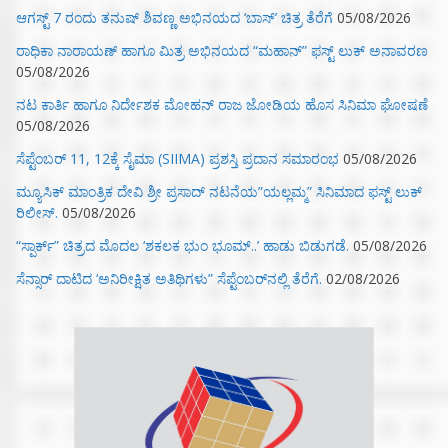
ಆಗಸ್ಟ್ 7 ರಂದು ತನುಷ್ ಶಿವಣ್ಣ ಅಭಿನಯದ ‘ಬಾಸ್’ ಚಿತ್ರ ತೆರೆಗೆ
05/08/2026
ರಾಧಿಕಾ ನಾರಾಯಣ್ ಹಾಗೂ ಮಿತ್ರ ಅಭಿನಯದ “ಮಹಾನ್” ಫಸ್ಟ್ ಲುಕ್ ಅನಾವರಣ
05/08/2026
ನಟ ಕಾರ್ತಿ ಹಾಗೂ ನಿರ್ದೇಶಕ ಮೋಹನ್ ರಾಜ ಜೋಡಿಯ ಹೊಸ ಸಿನಿಮಾ ಘೋಷಣೆ
05/08/2026
ಸೆಪ್ಟೆಂಬರ್ 11, 12ಕ್ಕೆ ಸೈಮಾ (SIIMA) ಪ್ರಶಸ್ತಿ ಪ್ರದಾನ ಸಮಾರಂಭ
05/08/2026
ಮ್ಯೂಸಿಕ್‌ ಮಾಂತ್ರಿಕ ದೇವಿ ಶ್ರೀ ಪ್ರಸಾದ್ ನಟನೆಯ”ಯಲ್ಲಮ್ಮ” ಸಿನಿಮಾದ ಫಸ್ಟ್‌ ಲುಕ್‌
ರಿಲೀಸ್.
05/08/2026
“ಸ್ಪಾರ್ಕ್” ಚಿತ್ರದ ಮೊದಲ‌ ‘ಶಕಲಕ ಭುಂ‌ ಭೂಮ್..’ ಹಾಡು ಬಿಡುಗಡೆ.
05/08/2026
ಸೆನ್ಸಾರ್ ದಾಟಿದ ‘ಅನಿರೀಕ್ಷಿತ ಅತಿಥಿಗಳು” ಸೆಪ್ಟೆಂಬರ್‌ನಲ್ಲಿ ತೆರೆಗೆ.
02/08/2026