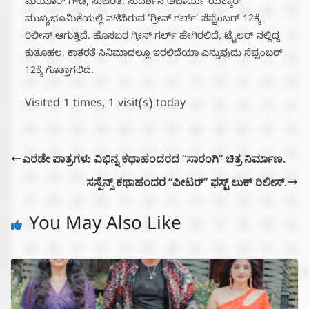
ಮಯೂರ್ ಗೌಡ, ಸುಚರಿತ, ಸುದರ್ಶನ ಆಚಾರ್ಯ ಯೆಕ್ಕಾರ್
ಮುಖ್ಯಭೂಮಿಕೆಯಲ್ಲಿ ನಟಿಸಿರುವ ‘ಗ್ರೀನ್ ಗರ್ಲ್’ ಸೆಪ್ಟೆಂಬರ್ 12ಕ್ಕೆ
ರಿಲೀಸ್ ಆಗುತ್ತಿದೆ. ಹೊಸಬರ ಗ್ರೀನ್ ಗರ್ಲ್ ಹೇಗಿರಲಿದೆ, ಟ್ರೈಲರ್ ನಲ್ಲಿದ್ದ
ಕುತೂಹಲ, ಕಾತರತೆ ಸಿನಿಮಾದಲ್ಲೂ ಇರಲಿದೆಯಾ ಎನ್ನುವುದು ಸೆಪ್ಟಂಬರ್
12ಕ್ಕೆ ಗೊತ್ತಾಗಲಿದೆ.
Visited 1 times, 1 visit(s) today
ಎರಡೇ ಪಾತ್ರಗಳು ವಿಭಿನ್ನ ಕಥಾಹಂದರದ “ಸಾರಂಗಿ” ಚಿತ್ರ ನಿರ್ಮಾಣ.
ಸಸ್ಪೆನ್ಸ್ ಕಥಾಹಂದರ “ಪೀಟರ್” ಫಸ್ಟ್ ಲುಕ್ ರಿಲೀಸ್.
You May Also Like