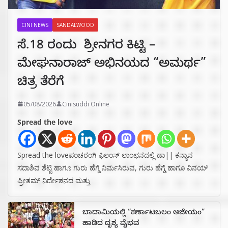
CINI NEWS
SANDALWOOD
ಸೆ.18 ರಂದು ಶ್ರೀನಗರ ಕಿಟ್ಟಿ –
ಮೇಘನಾರಾಜ್ ಅಭಿನಯದ “ಅಮರ್ಥ”
ಚಿತ್ರ ತೆರೆಗೆ
05/08/2026
Cinisuddi Online
Spread the love
Spread the loveಪಂಚರಂಗಿ ಫಿಲಂಸ್ ಲಾಂಛನದಲ್ಲಿ ಡಾ|| ಕನ್ಯಾನ
ಸದಾಶಿವ ಶೆಟ್ಟಿ ಹಾಗೂ ಗುರು ಹೆಗ್ಡೆ ನಿರ್ಮಸಿರುವ, ಗುರು ಹೆಗ್ಡೆ ಹಾಗೂ ವಿನಯ್
ಪ್ರೀತಮ್ ನಿರ್ದೇಶನದ ಮತ್ತು
ಬಾದಾಮಿಯಲ್ಲಿ “ಕರ್ಣಾಟಬಲಂ ಅಜೇಯಂ”
ಹಾಡಿದ ದೃಶ್ಯ ವೈಭವ