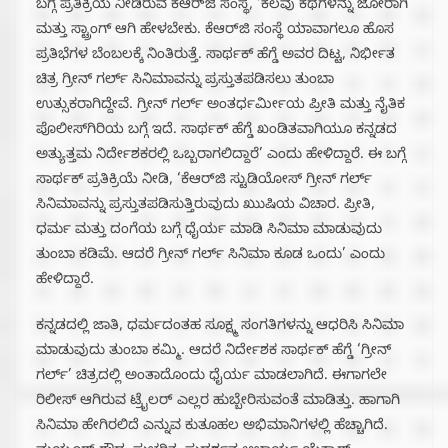
ಬಗ್ಗೆ ಪ್ರತಿಕ್ರಿಯೆ ನೀಡಿರುವ ಕೆಆರ್‌ಜಿ ಸಂಸ್ಥೆ, ‘ಕೆಲವು ಕಥೆಗಳನ್ನು ಜೋರಾಗಿ
ಮತ್ತು ಸ್ಟ್ರಾಂಗ್ ಆಗಿ ಹೇಳಬೇಕು. ಕೆಆರ್‌ಜಿ ಸಂಸ್ಥೆ ಯಾವಾಗಲೂ ಹೊಸ
ಪ್ರತಿಭೆಗಳ ಬೆಂಬಲಕ್ಕೆ ನಿಂತಿರುತ್ತೆ. ಸಾರ್ಥಕ್ ಹೆಗ್ಡೆ ಅವರ ದಿಟ್ಟ, ನಿರ್ಭೀತ
ಚಿತ್ರ ಗ್ರೀನ್ ಗರ್ಲ್ ಸಿನಿಮಾವನ್ನು ಪ್ರಸ್ತುತಪಡಿಸಲು ತುಂಬಾ
ಉತ್ಸುಕರಾಗಿದ್ದೇವೆ. ಗ್ರೀನ್ ಗರ್ಲ್ ಅಂತರ್ಧರ್ಮೀಯ ಪ್ರೀತಿ ಮತ್ತು ನೈತಿಕ
ಪೊಲೀಸ್‌ಗಿರಿಯ ಬಗ್ಗೆ ಇದೆ. ಸಾರ್ಥಕ್ ಹೆಗ್ಡೆ ಖಂಡಿತವಾಗಿಯೂ ಕನ್ನಡದ
ಅತ್ಯುತ್ತಮ ನಿರ್ದೇಶಕರಲ್ಲಿ ಒಬ್ಬರಾಗಲಿದ್ದಾರೆ’ ಎಂದು ಹೇಳಿದ್ದಾರೆ. ಈ ಬಗ್ಗೆ
ಸಾರ್ಥಕ್ ಪ್ರತಿಕ್ರಿಯೆ ನೀಡಿ, ‘ಕೆಆರ್‌ಜಿ ಸ್ಟುಡಿಯೋಸ್ ಗ್ರೀನ್ ಗರ್ಲ್
ಸಿನಿಮಾವನ್ನು ಪ್ರಸ್ತುತಪಡಿಸುತ್ತಿರುವುದು ಖುುಷಿಯ ವಿಚಾರ. ಪ್ರೀತಿ,
ಧರ್ಮ ಮತ್ತು ದಂಗೆಯ ಬಗ್ಗೆ ಧೈರ್ಯ ಮಾಡಿ ಸಿನಿಮಾ ಮಾಡುವುದು
ತುಂಬಾ ಕಡಿಮೆ. ಆದರೆ ಗ್ರೀನ್ ಗರ್ಲ್ ಸಿನಿಮಾ ಕೂಡ ಒಂದು’ ಎಂದು
ಹೇಳಿದ್ದಾರೆ.
ಕನ್ನಡದಲ್ಲಿ ಜಾತಿ, ಧರ್ಮದಂತಹ ಸೂಕ್ಷ್ಮ ಸಂಗತಿಗಳನ್ನು ಆಧರಿಸಿ ಸಿನಿಮಾ
ಮಾಡುವುದು ತುಂಬಾ ಕಮ್ಮಿ. ಆದರೆ ನಿರ್ದೇಶಕ ಸಾರ್ಥಕ್ ಹೆಗ್ಡೆ ‘ಗ್ರೀನ್‌
ಗರ್ಲ್’ ಚಿತ್ರದಲ್ಲಿ ಅಂತಾದೊಂದು ಧೈರ್ಯ ಮಾಡಲಾಗಿದೆ. ಈಗಾಗಲೇ
ರಿಲೀಸ್ ಆಗಿರುವ ಟ್ರೈಲರ್ ಎಲ್ಲರ ಹುಬ್ಬೇರಿಸುವಂತೆ ಮಾಡಿತ್ತು. ಹಾಗಾಗಿ
ಸಿನಿಮಾ ಹೇಗಿರಲಿದೆ ಎನ್ನುವ ಕುತೂಹಲ ಅಭಿಮಾನಿಗಳಲ್ಲಿ ಹೆಚ್ಚಾಗಿದೆ.