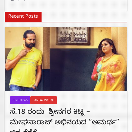
Recent Posts
CINI NEWS
SANDALWOOD
ಸೆ.18 ರಂದು ಶ್ರೀನಗರ ಕಿಟ್ಟಿ –
ಮೇಘನಾರಾಜ್ ಅಭಿನಯದ “ಅಮರ್ಥ”