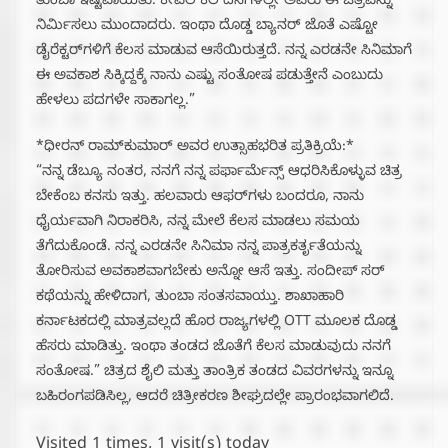
ತುಂಬಾ ಇಷ್ಟವಾಯಿತು. ಕೇವಲ ಕೆಲ ದಿನಗಳಲ್ಲೇ ಅವರು ಈ ಚಿತ್ರವನ್ನು
ನಿರ್ಮಿಸಲು ಮುಂದಾದರು. ಇಂಥಾ ದೊಡ್ಡ ಬ್ಯಾನರ್‌ ಜೊತೆ ಎಷ್ಟೋ
ಡೈರೆಕ್ಟರ್‌ಗಳಿಗೆ ಕೆಲಸ ಮಾಡುವ ಆಸೆಯಿರುತ್ತದೆ. ನನ್ನ ಎರಡನೇ ಸಿನಿಮಾಗೆ
ಈ ಅವಕಾಶ ಸಿಕ್ಕಿದ್ದಕ್ಕೆ ನಾನು ಎಷ್ಟು ಸಂತೋಷ ಪಡುತ್ತೇನೆ ಎಂಬುದು
ಹೇಳಲು ಪದಗಳೇ ಸಾಕಾಗಲ್ಲ.”
*ಧೀರನ್ ರಾಮ್‌ಕುಮಾರ್‌ ಅವರ ಉತ್ಸಾಹಭರಿತ ಪ್ರತಿಕ್ರಿಯೆ:*
“ನನ್ನ ಡೆಬ್ಯೂ ನಂತರ, ನನಗೆ ನನ್ನ ಪರ್ಫಾರ್ಮೆನ್ಸ್‌ ಆಧರಿಸಿಕೊಳ್ಳುವ ಚಿತ್ರ
ಬೇಕೆಂಬ ಕನಸು ಇತ್ತು. ಹಲವಾರು ಆಫರ್‌ಗಳು ಬಂದರೂ, ನಾನು
ಧೈರ್ಯವಾಗಿ ನಿರಾಕರಿಸಿ, ನನ್ನ ಮೇಲೆ ಕೆಲಸ ಮಾಡಲು ಸಮಯ
ತೆಗೆದುಕೊಂಡೆ. ನನ್ನ ಎರಡನೇ ಸಿನಿಮಾ ನನ್ನ ಪಾತ್ರಕರ್ತೃತೆಯನ್ನು
ತೋರಿಸುವ ಅವಕಾಶವಾಗಬೇಕು ಅನ್ನೋ ಆಸೆ ಇತ್ತು. ಸಂದೀಪ್ ಸರ್‌
ಕಥೆಯನ್ನು ಹೇಳಿದಾಗ, ತುಂಬಾ ಸಂತಸವಾಯ್ತು. ಶಾಖಾಹಾರಿ
ಕರ್ನಾಟಕದಲ್ಲಿ ಮಾತ್ರವಲ್ಲದೆ ಹೊರ ರಾಜ್ಯಗಳಲ್ಲಿ OTT ಮೂಲಕ ದೊಡ್ಡ
ಹೆಸರು ಮಾಡಿತ್ತು. ಇಂಥಾ ತಂಡದ ಜೊತೆಗೆ ಕೆಲಸ ಮಾಡುವುದು ನನಗೆ
ಸಂತೋಷ.” ಚಿತ್ರದ ಶೈಲಿ ಮತ್ತು ತಾಂತ್ರಿಕ ತಂಡದ ವಿವರಗಳನ್ನು ಇನ್ನೂ
ಬಹಿರಂಗಪಡಿಸಿಲ್ಲ, ಆದರೆ ಚಿತ್ರೀಕರಣ ಶೀಘ್ರದಲ್ಲೇ ಪ್ರಾರಂಭವಾಗಲಿದೆ.
Visited 1 times, 1 visit(s) today