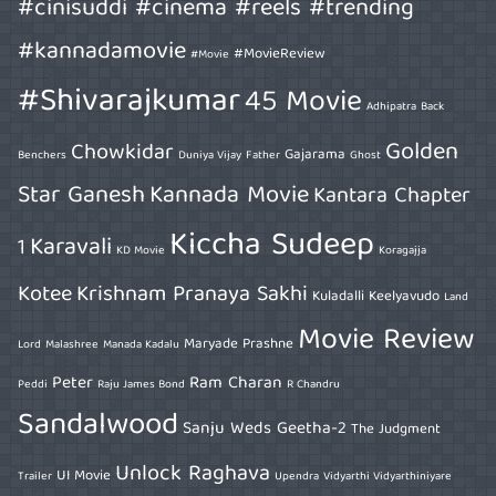
#cinisuddi #cinema #reels #trending
#kannadamovie
#MovieReview
#Movie
#Shivarajkumar
45 Movie
Adhipatra
Back
Golden
Chowkidar
Gajarama
Benchers
Duniya Vijay
Father
Ghost
Star Ganesh
Kannada Movie
Kantara Chapter
Kiccha Sudeep
Karavali
1
KD Movie
Koragajja
Kotee
Krishnam Pranaya Sakhi
Kuladalli Keelyavudo
Land
Movie Review
Maryade Prashne
Lord
Malashree
Manada Kadalu
Peter
Ram Charan
Peddi
Raju James Bond
R Chandru
Sandalwood
Sanju Weds Geetha-2
The Judgment
Unlock Raghava
UI Movie
Trailer
Upendra
Vidyarthi Vidyarthiniyare