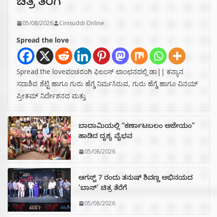
ಚಿತ್ರ ತೆರೆಗೆ
05/08/2026
Cinisuddi Online
Spread the love
Spread the loveಪಂಚರಂಗಿ ಫಿಲಂಸ್ ಲಾಂಛನದಲ್ಲಿ ಡಾ|| ಕನ್ಯಾನ
ಸದಾಶಿವ ಶೆಟ್ಟಿ ಹಾಗೂ ಗುರು ಹೆಗ್ಡೆ ನಿರ್ಮಸಿರುವ, ಗುರು ಹೆಗ್ಡೆ ಹಾಗೂ ವಿನಯ್
ಪ್ರೀತಮ್ ನಿರ್ದೇಶನದ ಮತ್ತು
ಬಾದಾಮಿಯಲ್ಲಿ “ಕರ್ಣಾಟಬಲಂ ಅಜೇಯಂ”
ಹಾಡಿದ ದೃಶ್ಯ ವೈಭವ
05/08/2026
ಆಗಸ್ಟ್ 7 ರಂದು ತನುಷ್ ಶಿವಣ್ಣ ಅಭಿನಯದ
‘ಬಾಸ್’ ಚಿತ್ರ ತೆರೆಗೆ
05/08/2026