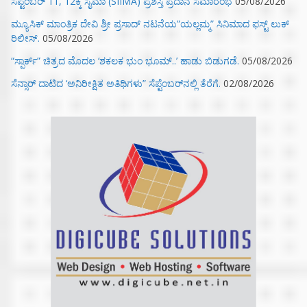
ಸೆಪ್ಟೆಂಬರ್ 11, 12ಕ್ಕೆ ಸೈಮಾ (SIIMA) ಪ್ರಶಸ್ತಿ ಪ್ರದಾನ ಸಮಾರಂಭ
05/08/2026
ಮ್ಯೂಸಿಕ್‌ ಮಾಂತ್ರಿಕ ದೇವಿ ಶ್ರೀ ಪ್ರಸಾದ್ ನಟನೆಯ”ಯಲ್ಲಮ್ಮ” ಸಿನಿಮಾದ ಫಸ್ಟ್‌ ಲುಕ್‌
ರಿಲೀಸ್.
05/08/2026
“ಸ್ಪಾರ್ಕ್” ಚಿತ್ರದ ಮೊದಲ‌ ‘ಶಕಲಕ ಭುಂ‌ ಭೂಮ್..’ ಹಾಡು ಬಿಡುಗಡೆ.
05/08/2026
ಸೆನ್ಸಾರ್ ದಾಟಿದ ‘ಅನಿರೀಕ್ಷಿತ ಅತಿಥಿಗಳು” ಸೆಪ್ಟೆಂಬರ್‌ನಲ್ಲಿ ತೆರೆಗೆ.
02/08/2026