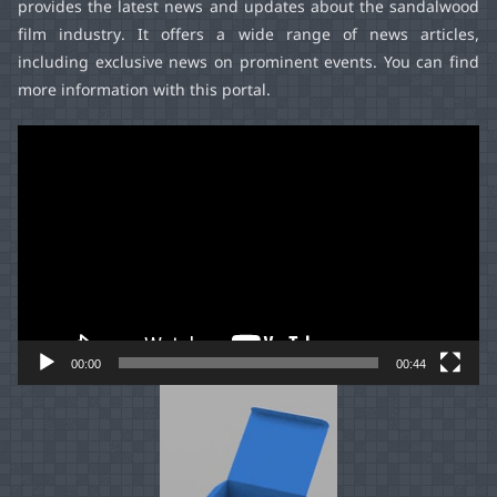
provides the latest news and updates about the sandalwood
film industry. It offers a wide range of news articles,
including exclusive news on prominent events. You can find
more information with this portal.
Video
Player
00:00
00:44