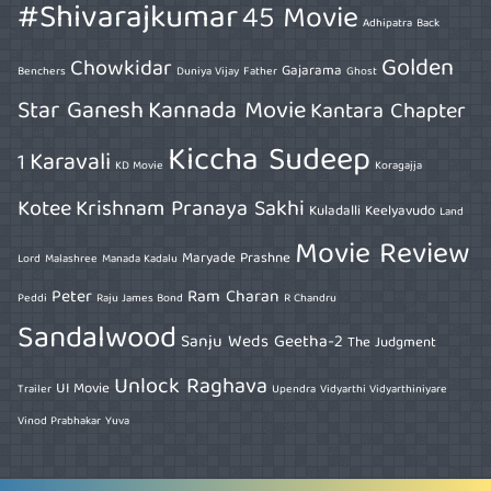
#Shivarajkumar
45 Movie
Adhipatra
Back
Golden
Chowkidar
Gajarama
Benchers
Duniya Vijay
Father
Ghost
Star Ganesh
Kannada Movie
Kantara Chapter
Kiccha Sudeep
Karavali
1
KD Movie
Koragajja
Kotee
Krishnam Pranaya Sakhi
Kuladalli Keelyavudo
Land
Movie Review
Maryade Prashne
Lord
Malashree
Manada Kadalu
Peter
Ram Charan
Peddi
Raju James Bond
R Chandru
Sandalwood
Sanju Weds Geetha-2
The Judgment
Unlock Raghava
UI Movie
Trailer
Upendra
Vidyarthi Vidyarthiniyare
Vinod Prabhakar
Yuva