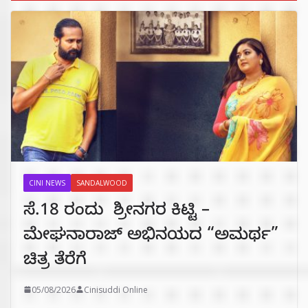
CINI NEWS
SANDALWOOD
ಸೆ.18 ರಂದು ಶ್ರೀನಗರ ಕಿಟ್ಟಿ –
ಮೇಘನಾರಾಜ್ ಅಭಿನಯದ “ಅಮರ್ಥ”
ಚಿತ್ರ ತೆರೆಗೆ
05/08/2026
Cinisuddi Online