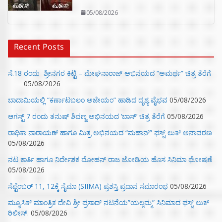
05/08/2026
Recent Posts
ಸೆ.18 ರಂದು ಶ್ರೀನಗರ ಕಿಟ್ಟಿ – ಮೇಘನಾರಾಜ್ ಅಭಿನಯದ “ಅಮರ್ಥ” ಚಿತ್ರ ತೆರೆಗೆ
05/08/2026
ಬಾದಾಮಿಯಲ್ಲಿ “ಕರ್ಣಾಟಬಲಂ ಅಜೇಯಂ” ಹಾಡಿದ ದೃಶ್ಯ ವೈಭವ
05/08/2026
ಆಗಸ್ಟ್ 7 ರಂದು ತನುಷ್ ಶಿವಣ್ಣ ಅಭಿನಯದ ‘ಬಾಸ್’ ಚಿತ್ರ ತೆರೆಗೆ
05/08/2026
ರಾಧಿಕಾ ನಾರಾಯಣ್ ಹಾಗೂ ಮಿತ್ರ ಅಭಿನಯದ “ಮಹಾನ್” ಫಸ್ಟ್ ಲುಕ್ ಅನಾವರಣ
05/08/2026
ನಟ ಕಾರ್ತಿ ಹಾಗೂ ನಿರ್ದೇಶಕ ಮೋಹನ್ ರಾಜ ಜೋಡಿಯ ಹೊಸ ಸಿನಿಮಾ ಘೋಷಣೆ
05/08/2026
ಸೆಪ್ಟೆಂಬರ್ 11, 12ಕ್ಕೆ ಸೈಮಾ (SIIMA) ಪ್ರಶಸ್ತಿ ಪ್ರದಾನ ಸಮಾರಂಭ
05/08/2026
ಮ್ಯೂಸಿಕ್‌ ಮಾಂತ್ರಿಕ ದೇವಿ ಶ್ರೀ ಪ್ರಸಾದ್ ನಟನೆಯ”ಯಲ್ಲಮ್ಮ” ಸಿನಿಮಾದ ಫಸ್ಟ್‌ ಲುಕ್‌
ರಿಲೀಸ್.
05/08/2026