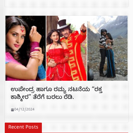
ಉಪೇಂದ್ರ ಹಾಗೂ ರಮ್ಯ ನಟನೆಯ “ರಕ್ತ
ಕಾಶ್ಮೀರ” ತೆರೆಗೆ ಬರಲು ರೆಡಿ.
04/12/2024
Recent Posts