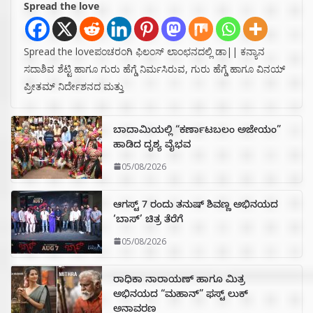
Spread the love
Spread the loveಪಂಚರಂಗಿ ಫಿಲಂಸ್ ಲಾಂಛನದಲ್ಲಿ ಡಾ|| ಕನ್ಯಾನ
ಸದಾಶಿವ ಶೆಟ್ಟಿ ಹಾಗೂ ಗುರು ಹೆಗ್ಡೆ ನಿರ್ಮಸಿರುವ, ಗುರು ಹೆಗ್ಡೆ ಹಾಗೂ ವಿನಯ್
ಪ್ರೀತಮ್ ನಿರ್ದೇಶನದ ಮತ್ತು
ಬಾದಾಮಿಯಲ್ಲಿ “ಕರ್ಣಾಟಬಲಂ ಅಜೇಯಂ”
ಹಾಡಿದ ದೃಶ್ಯ ವೈಭವ
05/08/2026
ಆಗಸ್ಟ್ 7 ರಂದು ತನುಷ್ ಶಿವಣ್ಣ ಅಭಿನಯದ
‘ಬಾಸ್’ ಚಿತ್ರ ತೆರೆಗೆ
05/08/2026
ರಾಧಿಕಾ ನಾರಾಯಣ್ ಹಾಗೂ ಮಿತ್ರ
ಅಭಿನಯದ “ಮಹಾನ್” ಫಸ್ಟ್ ಲುಕ್
ಅನಾವರಣ